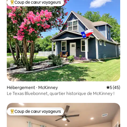
Coup de cœur voyageurs
Coups de cœur voyageurs les plus appréciés
Hébergement ⋅ McKinney
Évaluation
5 (45)
Le Texas Bluebonnet, quartier historique de McKinney !
Coup de cœur voyageurs
Coups de cœur voyageurs les plus appréciés