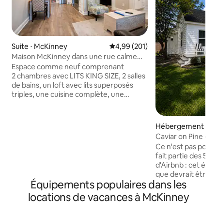
Suite ⋅ McKinney
Évaluation moyenne sur la base 
4,99 (201)
Maison McKinney dans une rue calme
près du centre-ville
Espace comme neuf comprenant
2 chambres avec LITS KING SIZE, 2 salles
de bains, un loft avec lits superposés
triples, une cuisine complète, une
buanderie, un accès à la piscine et plus
encore. Entrée privée et parking.
L'emplacement offre un accès facile à l'I-
Hébergement ⋅ M
75, à distance de marche de plusieurs
Caviar on Pine • L
lieux de restauration, à proximité de
à pied • 9 personn
Ce n'est pas pour 
Towne Lake, de parcs, de disc golf, de
fait partie des 5 %
tennis, de pickleball et du centre-ville de
d'Airbnb : cet éta
McKinney. Profitez d'avantages que l'on
que devrait être u
ne trouve pas souvent, tels que : eau
Équipements populaires dans les
durée. Ce séjour e
chaude ILLIMITÉE, stationnement dans
comparerez ensuit
locations de vacances à McKinney
l'allée, portes EXTRA LARGES, entrée de
quelques minutes d
plain-pied, 4 téléviseurs intelligents, Wi-
du centre-ville de
Fi, 2 espaces de vie/sommeil