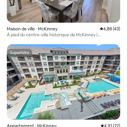
Maison de ville ⋅ McKinney
Évaluation mo
4,88 (43)
À pied du centre-ville historique de McKinney |
3 chambres| 8 personnes
Superhôte
Superhôte
Appartement ⋅ McKinney
Évaluation mo
4,91 (22)