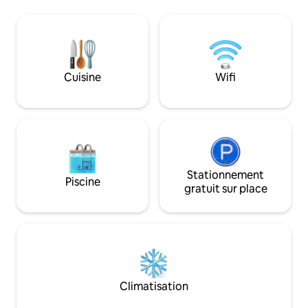
Pine allie l'hospit
complètement séparés.
à la chaleur d'un ch
moelleux, des soins
professionnelle, u
soigneusement sé
produits de luxe 
Cuisine
Wifi
prendre soin de so
d'expérience où c
anticipé avant m
pensiez à le dema
Stationnement
Piscine
gratuit sur place
Climatisation