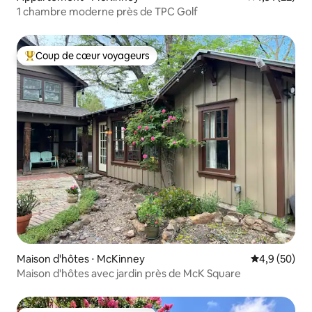
1 chambre moderne près de TPC Golf
Coup de cœur voyageurs
Coups de cœur voyageurs les plus appréciés
Maison d'hôtes ⋅ McKinney
Évaluation m
4,9 (50)
Maison d'hôtes avec jardin près de McK Square