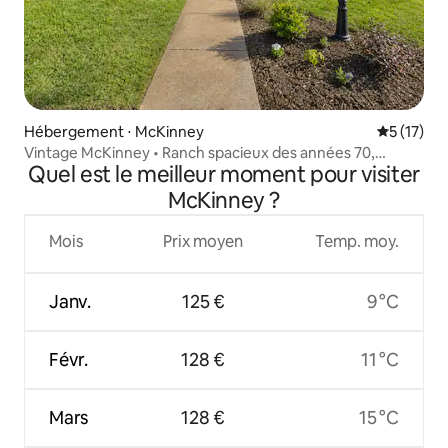
Hébergement ⋅ McKinney
Évaluation
5 (17)
Vintage McKinney • Ranch spacieux des années 70,
Quel est le meilleur moment pour visiter
jacuzzi
McKinney ?
Mois
Prix moyen
Temp. moy.
Janv.
125 €
9 °C
Févr.
128 €
11 °C
Mars
128 €
15 °C