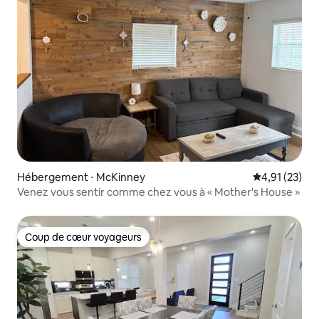
Hébergement ⋅ McKinney
Évaluation mo
4,91 (23)
Venez vous sentir comme chez vous à « Mother's House »
Coup de cœur voyageurs
Coup de cœur voyageurs