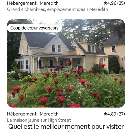
Hébergement ⋅ Meredith
Évaluation mo
4,96 (25)
Grand 4 chambres, emplacement idéal ! Meredith
Coup de cœur voyageurs
Coup de cœur voyageurs
Hébergement ⋅ Meredith
Évaluation mo
4,89 (27)
La maison jaune sur High Street
Quel est le meilleur moment pour visiter