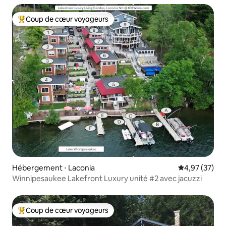
Coup de cœur voyageurs
Coups de cœur voyageurs les plus appréciés
Hébergement ⋅ Laconia
Évaluation mo
4,97 (37)
Winnipesaukee Lakefront Luxury unité #2 avec jacuzzi
Coup de cœur voyageurs
Coups de cœur voyageurs les plus appréciés