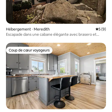
Hébergement ⋅ Meredith
Évaluatio
5 (9)
Escapade dans une cabane élégante avec brasero et
jacuzzi
Coup de cœur voyageurs
Coup de cœur voyageurs