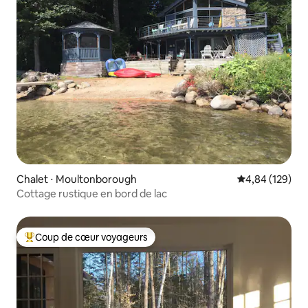
Chalet ⋅ Moultonborough
Évaluation moy
4,84 (129)
Cottage rustique en bord de lac
Coup de cœur voyageurs
Coups de cœur voyageurs les plus appréciés