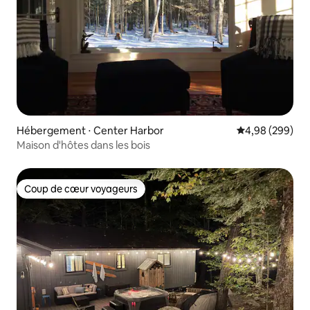
Hébergement ⋅ Center Harbor
Évaluation moy
4,98 (299)
Maison d'hôtes dans les bois
Coup de cœur voyageurs
Coup de cœur voyageurs