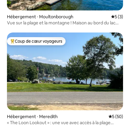
Hébergement ⋅ Moultonborough
Évaluatio
5 (3)
Vue sur la plage et la montagne ! Maison au bord du lac
Moultonborough
Coup de cœur voyageurs
Coups de cœur voyageurs les plus appréciés
Hébergement ⋅ Meredith
Évaluation
5 (50)
« The Loon Lookout » : une vue avec accès à la plage…