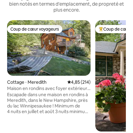
bien notés en termes d'emplacement, de propreté et
plus encore.
Coup de cœur voyageurs
Coup de cœur 
Coup de cœur voyageurs
Coups de cœur vo
Cottage ⋅ Meredith
Évaluation moyenne sur la base 
4,85 (214)
Maison en rondins avec foyer extérieur
personnalisé acceptant les animaux de
Escapade dans une maison en rondins à
compagnie à Meredith, New Hampshire
Meredith, dans le New Hampshire, près
du lac Winnipesaukee ! Minimum de
4 nuits en juillet et août 3 nuits minimum
pour les week-ends prolongés Minimum
de 2 nuits hors saison Profitez d'un
séjour paisible dans notre maison en