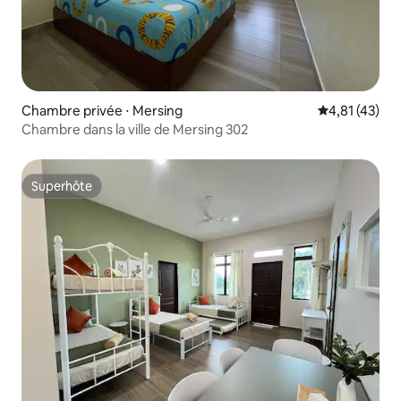
Chambre privée ⋅ Mersing
Évaluation mo
4,81 (43)
Chambre dans la ville de Mersing 302
Superhôte
Superhôte