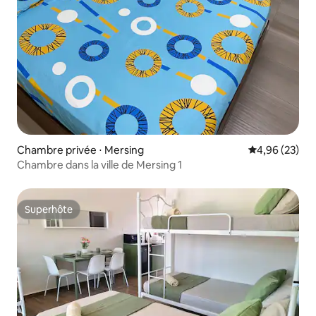
Chambre privée ⋅ Mersing
Évaluation mo
4,96 (23)
Chambre dans la ville de Mersing 1
Superhôte
Superhôte