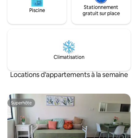
bonne nuit de sommeil dans la chambre
confortable.Nous sommes également
Stationnement
Piscine
équipés d'équipements et
gratuit sur place
d'équipements modernes pour
répondre à vos besoins quotidiens. Que
vous soyez un court séjour ou un séjour
plus long, notre logement sera
l'hébergement idéal.Au plaisir de vous
accueillir lors de notre visite et de nous
laisser faire votre voyage.
Climatisation
Locations d'appartements à la semaine
Superhôte
Superhôte