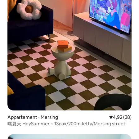
Appartement ⋅ Mersing
Évaluation mo
4,92 (38)
嘿夏天 HeySummer ~ 13pax/200mJetty/Mersing street