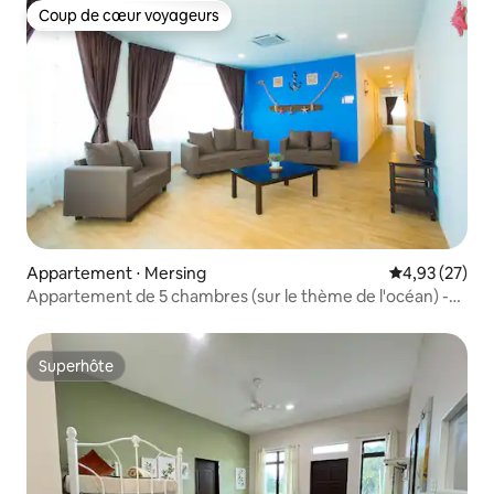
Coup de cœur voyageurs
Coup de cœur voyageurs
Appartement ⋅ Mersing
Évaluation mo
4,93 (27)
Appartement de 5 chambres (sur le thème de l'océan) -
Mersing Town
Superhôte
Superhôte