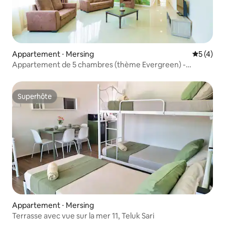
Appartement ⋅ Mersing
Évaluatio
5 (4)
Appartement de 5 chambres (thème Evergreen) -
Mersing
Superhôte
Superhôte
Appartement ⋅ Mersing
Terrasse avec vue sur la mer 11, Teluk Sari