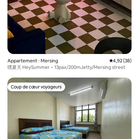
Appartement ⋅ Mersing
Évaluation mo
4,92 (38)
嘿夏天 HeySummer ~ 13pax/200mJetty/Mersing street
Coup de cœur voyageurs
Coup de cœur voyageurs