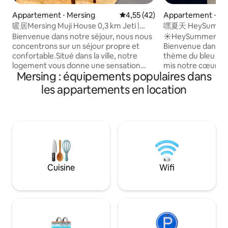
Appartement ⋅ Me
Appartement ⋅ Mersing
Évaluation moyenne sur la base
4,55 (42)
嘿夏天 HeySumme
暖居Mersing Muji House 0,3 km Jeti |
13pax/200mJetty/
Centre de Mersing
☀️HeySummer Ho
Bienvenue dans notre séjour, nous nous
Bienvenue dans no
concentrons sur un séjour propre et
thème du bleu et 
confortable.Situé dans la ville, notre
mis notre cœur dan
logement vous donne une sensation
Mersing : équipements populaires dans
décoration artisan
élégante. À seulement 2 minutes à pied
uniques du salon, not
de la jetée de TIOMAN, il est facile de se
les appartements en location
au 1er étage d’un 
rendre à votre destination en bateau.
(accessible par des 
L'environnement environnant dispose
pour les familles 
de nombreux magasins, dépanneurs,
groupes (jusqu’à 1
restaurants, dépanneurs et restaurants
seulement 3 minute
où vous pouvez facilement vous y
le point de départ 
rendre à distance de marche. -
aventures de Tioman et
99Speedmart (1 min de marche - Centre
d'un espace confor
commercial (0,5 km, 3 minutes à pied) -
Cuisine
Wifi
attentions et de j
Restaurant (1 min de marche, 0,2 km
êtes à la recherch
Conçu dans le souci du détail et du
à Mersing, HeySum
confort, notre logement offre un
idéal ! 🏖️
espace de détente et de
détente.Détendez-vous dans le salon
spacieux et lumineux ou profitez d'une