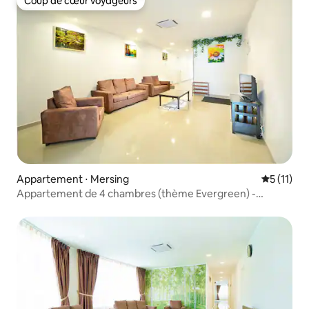
Coup de cœur voyageurs
Coup de cœur voyageurs
Appartement ⋅ Mersing
Évaluatio
5 (11)
Appartement de 4 chambres (thème Evergreen) -
Mersing