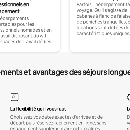
essionnels en
Parfois, l'hébergement fai
voyage. Qu'il s'agisse de
acement
cabanes à flanc de falais
hébergements
de péniches tranquilles, 
rtables pour les
locations sont dotées de
ssionnels nomades et en
caractéristiques uniques
ravail disposant du wifi
espaces de travail dédiés.
ments et avantages des séjours longu
La flexibilité qu'il vous faut
L
Choisissez vos dates exactes d'arrivée et de
D
départ puis réservez facilement en ligne, sans
v
engagement supplémentaire ni formalités
m