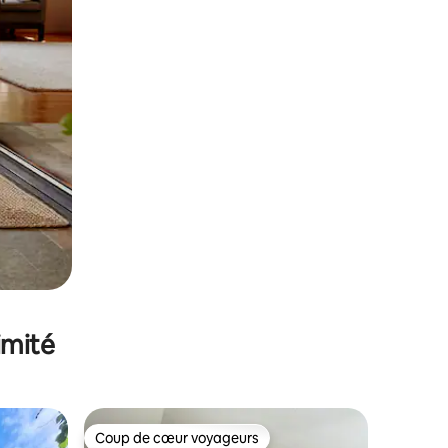
imité
Coup de cœur voyageurs
Coup de cœur voyageurs