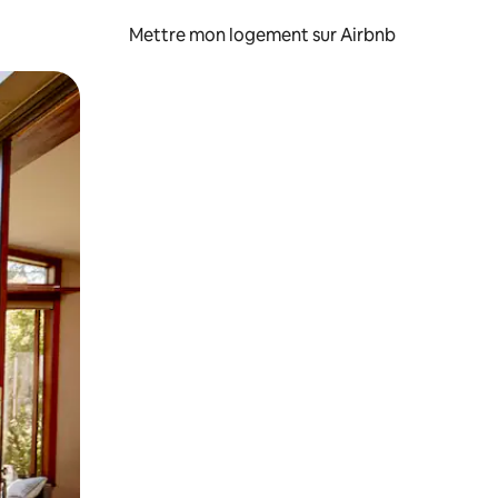
Mettre mon logement sur Airbnb
sant glisser.