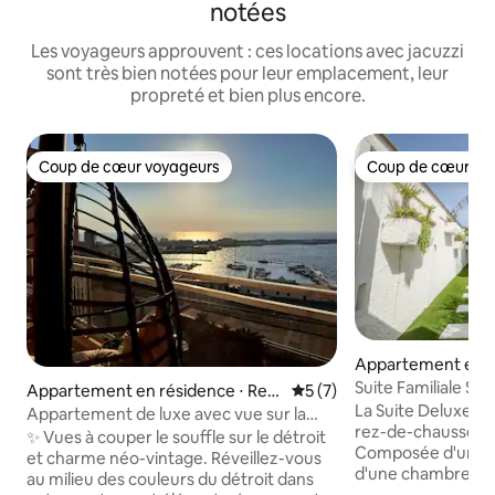
notées
Les voyageurs approuvent : ces locations avec jacuzzi
sont très bien notées pour leur emplacement, leur
propreté et bien plus encore.
Coup de cœur voyageurs
Coup de cœur vo
Coup de cœur voyageurs
Coup de cœur vo
Appartement en ré
mi
Suite Familiale Sol
Appartement en résidence ⋅ Reg
Évaluation moyenne sur la 
5 (7)
La Suite Deluxe Fam
gio de Calabre
Appartement de luxe avec vue sur la
rez-de-chaussée, 
mer
✨ Vues à couper le souffle sur le détroit
Composée d'une 
et charme néo-vintage. Réveillez-vous
d'une chambre trip
au milieu des couleurs du détroit dans
spacieux avec cana