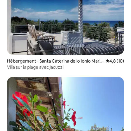
Hébergement ⋅ Santa Caterina dello Ionio Marin
Évaluation m
4,8 (10)
a
Villa sur la plage avec jacuzzi