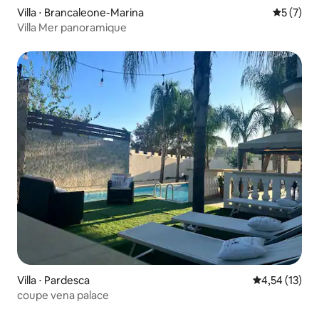
Villa ⋅ Brancaleone-Marina
Évaluatio
5 (7)
Villa Mer panoramique
Villa ⋅ Pardesca
Évaluation mo
4,54 (13)
coupe vena palace