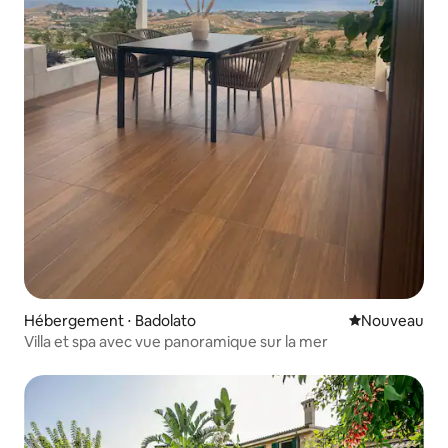
Hébergement ⋅ Badolato
Nouvel hébe
Nouveau
Villa et spa avec vue panoramique sur la mer