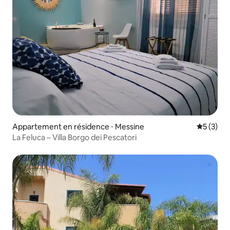
Appartement en résidence ⋅ Messine
Évaluatio
5 (3)
La Feluca – Villa Borgo dei Pescatori