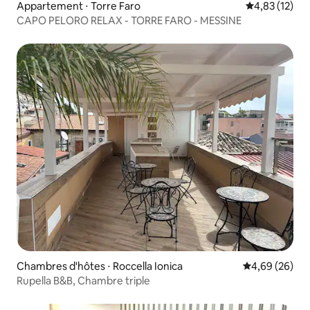
Appartement ⋅ Torre Faro
Évaluation mo
4,83 (12)
CAPO PELORO RELAX - TORRE FARO - MESSINE
Chambres d'hôtes ⋅ Roccella Ionica
Évaluation mo
4,69 (26)
Rupella B&B, Chambre triple