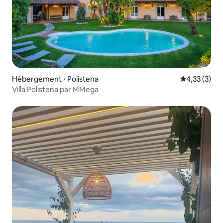
Hébergement ⋅ Polistena
Évaluation m
4,33 (3)
Villa Polistena par MMega