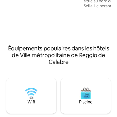
situé au bord de l
est possible de réserver des excursions
Scilla. Le personne
et des excursions ainsi que de prendre
pendant votre séjo
des cours de cuisine et de langue dans
vous et à trouver v
l'hôtel. Des vélos, des scooters et des
y a des possibilité
bateaux en caoutchouc peuvent être
excursions et des v
loués directement sur place.
prendre des cours 
langue dans l'hôtel
et bateaux en ca
loués directement 
Équipements populaires dans les hôtels
de Ville métropolitaine de Reggio de
Calabre
Wifi
Piscine