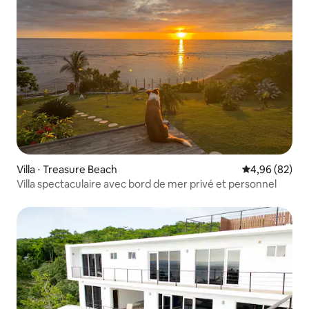
Villa ⋅ Treasure Beach
Évaluation mo
4,96 (82)
Villa spectaculaire avec bord de mer privé et personnel