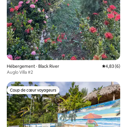
Hébergement ⋅ Black River
Évaluation m
4,83 (6)
Auglo Villa #2
Coup de cœur voyageurs
Coup de cœur voyageurs