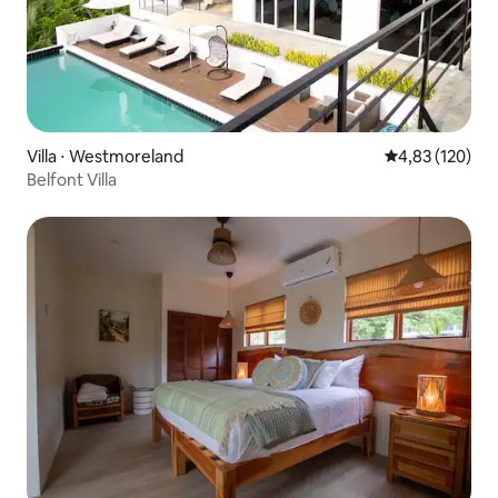
Villa ⋅ Westmoreland
Évaluation moy
4,83 (120)
Belfont Villa