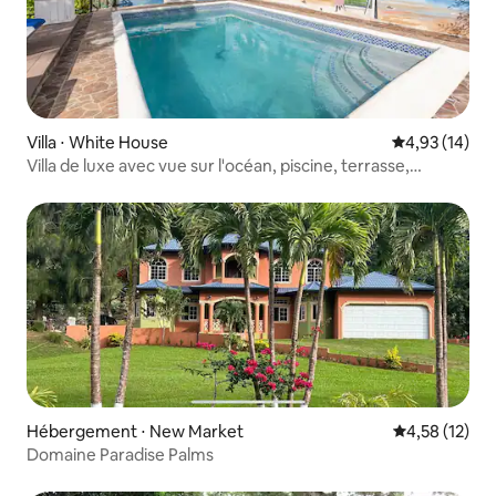
Villa ⋅ White House
Évaluation mo
4,93 (14)
Villa de luxe avec vue sur l'océan, piscine, terrasse,
gazebo et bar
Hébergement ⋅ New Market
Évaluation mo
4,58 (12)
Domaine Paradise Palms