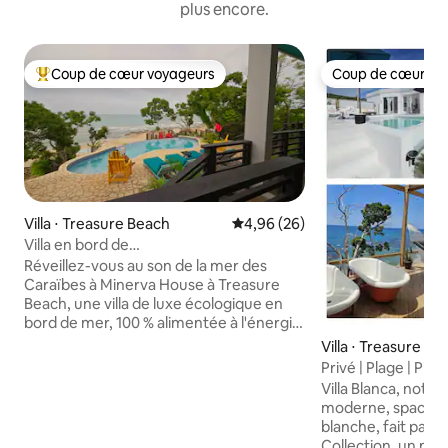
plus encore.
Coup de cœur voyageurs
Coup de cœur vo
Coups de cœur voyageurs les plus appréciés
Coup de cœur vo
Villa ⋅ Treasure Beach
Évaluation moyenne sur la base
4,96 (26)
Villa en bord de
mer + piscine + personnel complet |
Réveillez-vous au son de la mer des
Minerva House
Caraïbes à Minerva House à Treasure
Beach, une villa de luxe écologique en
bord de mer, 100 % alimentée à l'énergie
solaire, à Treasure Beach, en Jamaïque.
Villa ⋅ Treasure Be
Profitez d'une vue panoramique sur
Privé | Plage | Pis
l'océan, d'une piscine privée et d'un
culinaire
Villa Blanca, notre 
accès direct à la plage. Détendez-vous
moderne, spacieu
pendant que votre équipe dédiée
blanche, fait partie
prépare de délicieux repas faits maison,
Collection, un mé