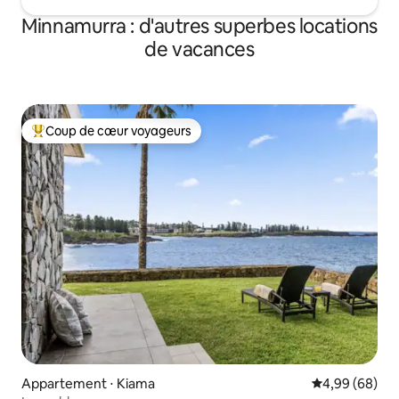
Minnamurra : d'autres superbes locations
de vacances
Coup de cœur voyageurs
Coups de cœur voyageurs les plus appréciés
Appartement ⋅ Kiama
Évaluation mo
4,99 (68)