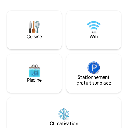
l'espace sur une vaste terrasse. Ou
Willowvale Road, q
installez-vous confortablement près de
laitières et le mag
la cheminée pendant les mois les plus
Crooked River. À 
froids. Avec le petit-déjeuner servi et le
et Berry sur la côt
salon extérieur, vous aurez l'embarras
Galles du Sud. À 
du choix pour vous réunir. Votre toutou
la plage, vous aure
peut courir librement dans la cour
Cuisine
Wifi
des millions de ki
herbeuse entièrement clôturée et
profiter du temps sur les plages de la
région où les chiens sont acceptés.
Stationnement
Piscine
gratuit sur place
Climatisation