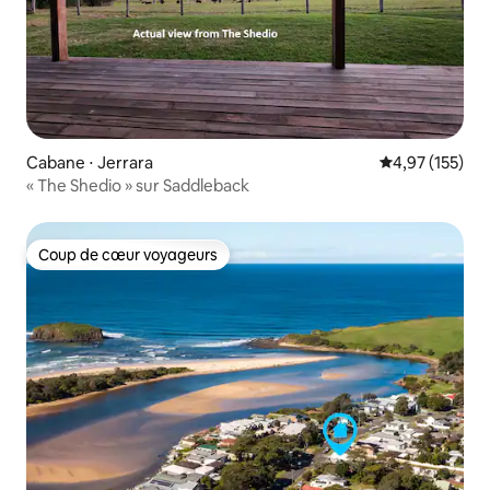
Cabane ⋅ Jerrara
Évaluation moy
4,97 (155)
« The Shedio » sur Saddleback
Coup de cœur voyageurs
Coup de cœur voyageurs