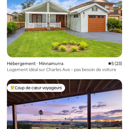
Hébergement ⋅ Minnamurra
Évaluation
5 (23)
Logement idéal sur Charles Ave – pas besoin de voiture
Coup de cœur voyageurs
Coups de cœur voyageurs les plus appréciés