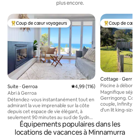
plus encore.
Coup de cœur voyageurs
Coup de cœur 
Coups de cœur voyageurs les plus appréciés
Coups de cœur vo
Cottage ⋅ Gerrin
Piscine à déborde
Suite ⋅ Gerroa
Évaluation moyenne sur la base 
4,99 (116)
Magnifique séjour
Abri à Gerroa
Gerringong. Conç
Détendez-vous instantanément tout en
couple, Infinity o
admirant la vue imprenable sur la côte
d'un lit king-size,
depuis cet espace de vie élégant, à
deux, d'un foyer 
seulement 90 minutes au sud de Sydney
terrasse pour admi
Équipements populaires dans les
et à 700 mètres à pied de Seven Mile
couchers de soleil
Beach. Ouvrez les portes-fenêtres pour
locations de vacances à Minnamurra
la détente. Infinit
sentir la brise de l'océan et étendez
collines verdoyante