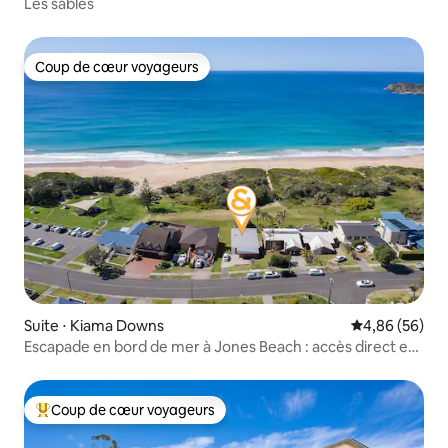
Les sables
Coup de cœur voyageurs
Coup de cœur voyageurs
Suite ⋅ Kiama Downs
Évaluation mo
4,86 (56)
Escapade en bord de mer à Jones Beach : accès direct et
vue
Coup de cœur voyageurs
Coups de cœur voyageurs les plus appréciés