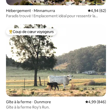
Hébergement ⋅ Minnamurra
Évaluation mo
4,94 (62)
Paradis trouvé ! Emplacement idéal pour ressentir la
magie
Coup de cœur voyageurs
Coups de cœur voyageurs les plus appréciés
Gîte à la ferme ⋅ Dunmore
Évaluation moye
4,99 (846)
Gîte à la ferme Roy's Run.