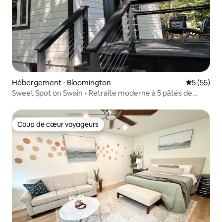
Hébergement ⋅ Bloomington
Évaluation
5 (55)
Sweet Spot on Swain • Retraite moderne à 5 pâtés de
maisons de l'IU
Coup de cœur voyageurs
Coup de cœur voyageurs