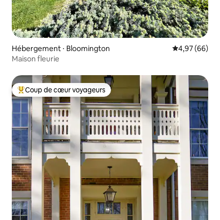
Hébergement ⋅ Bloomington
Évaluation mo
4,97 (66)
Maison fleurie
Coup de cœur voyageurs
Coups de cœur voyageurs les plus appréciés