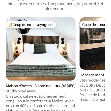
bien notés en termes d'emplacement, de propreté et
plus encore.
Coup de cœur voyageurs
Coup de cœur vo
Coups de cœur voyageurs les plus appréciés
Coup de cœur vo
Hébergement ⋅ B
3 lits modernes, 1 
stade/campus IU
SÉJOURS DE LONGU
Maison d'hôtes ⋅ Bloomingt
Évaluation moyenne sur la base 
4,96 (450)
plus) RÉDUITS ! 
on
Studio privé avec
Proche de tout lo
cuisine + parking | 5 min d'IU
Un studio calme et soigneusement
dans cette maison
conçu pour le confort et la facilité. Avec
quartier calme. 
environ 400 pieds carrés et un charmant
l'IU. Salle de jeux ! Chiens autorisés mais
plafond incliné, l'espace est idéal pour les