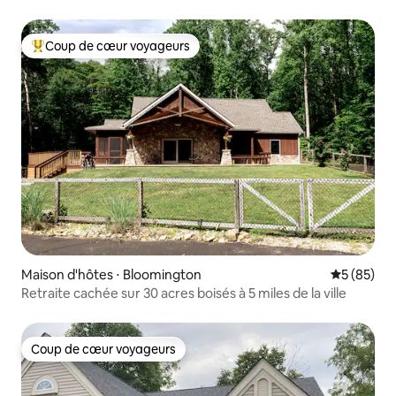
près de l'IU
Coup de cœur voyageurs
Coups de cœur voyageurs les plus appréciés
Maison d'hôtes ⋅ Bloomington
Évaluation
5 (85)
Retraite cachée sur 30 acres boisés à 5 miles de la ville
Coup de cœur voyageurs
Coup de cœur voyageurs