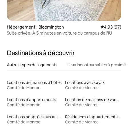
Hébergement ⋅ Bloomington
Évaluation mo
4,93 (97)
Suite privée. À 5 minutes en voiture du campus de l'IU
Destinations à découvrir
Autres types de logements
Lieux incontournables à proximit
Locations de maisons d'hôtes
Locations avec kayak
Comté de Monroe
Comté de Monroe
Locations d'appartements
Location de maisons de vacances
Comté de Monroe
Comté de Monroe
Locations adaptées aux animaux
Résidences d'appartements en location
Comté de Monroe
Comté de Monroe