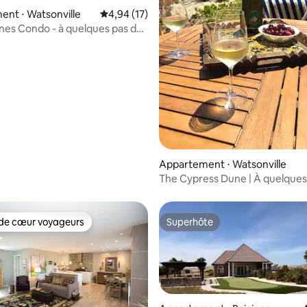
nt ⋅ Watsonville
Évaluation moyenne sur la base de 17 comme
4,94 (17)
nes Condo - à quelques pas de
la base de 535 commentaires : 4,95 sur 5
Appartement ⋅ Watsonville
The Cypress Dune | À quelques 
plage à Pajaro Dunes
de cœur voyageurs
Superhôte
 cœur voyageurs les plus appréciés
Superhôte