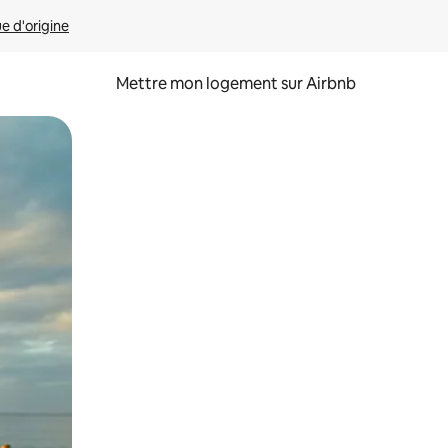
ue d'origine
Mettre mon logement sur Airbnb
sant glisser.