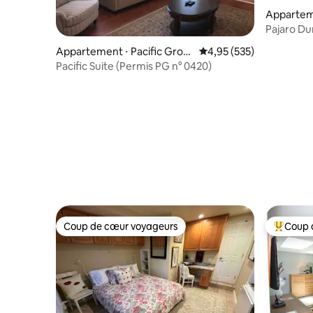
Apparteme
Pajaro Du
la plage
Appartement ⋅ Pacific Grov
Évaluation moyenne sur 
4,95 (535)
e
Pacific Suite (Permis PG n° 0420)
Coup de cœur voyageurs
Coup 
Coup de cœur voyageurs
Coups de