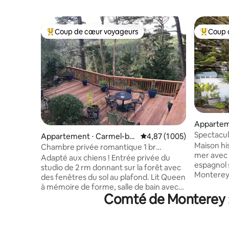
Coup de cœur voyageurs
Coup 
Coups de cœur voyageurs les plus appréciés
Coups de
Apparteme
e
Spectacul
Appartement ⋅ Carmel-by-
Évaluation moyenne sur l
4,87 (1 005)
de mer av
Maison hi
the-Sea
Chambre privée romantique 1 br
bain
mer avec 
homestay love dogs
Adapté aux chiens ! Entrée privée du
espagnol 
studio de 2 rm donnant sur la forêt avec
Monterey
des fenêtres du sol au plafond. Lit Queen
foyer en 
à mémoire de forme, salle de bain avec
baleines, 
Comté de Monterey :
douche et équipements, kitchenette
dauphins d
avec vaisselle, four à micro-
carrelé d
ondes/convection, brûleur, grille-pain,
pour se re
café. Vue sur l'océan, couchers de soleil,