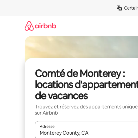
Aller
Certai
directement
au
contenu
Comté de Monterey :
locations d'appartemen
de vacances
Trouvez et réservez des appartements unique
sur Airbnb
Adresse
Lorsque les résultats s'affichent, utilisez les flèc