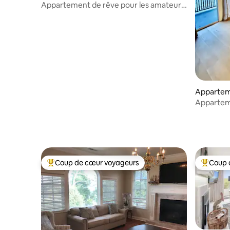
Appartement de rêve pour les amateurs
de voitures avec garage et ascenseur,
1/1, peut accueillir 4 personnes
Appartem
Appartem
centre-vil
Coup de cœur voyageurs
Coup 
Coups de cœur voyageurs les plus appréciés
Coups de