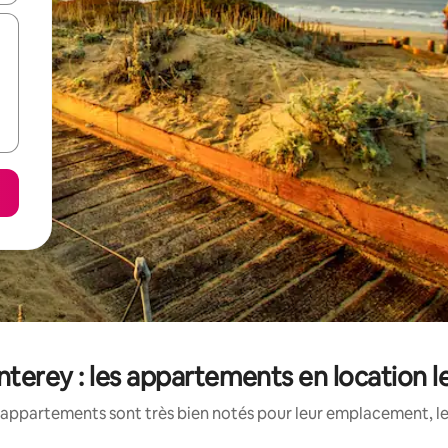
erey : les appartements en location l
appartements sont très bien notés pour leur emplacement, le