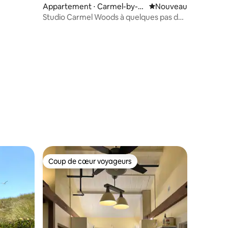
Appartement ⋅ Carmel-by-t
Nouvel hébergement
Nouveau
he-Sea
Studio Carmel Woods à quelques pas du
village et de la plage
Coup de cœur voyageurs
lus appréciés
Coup de cœur voyageurs