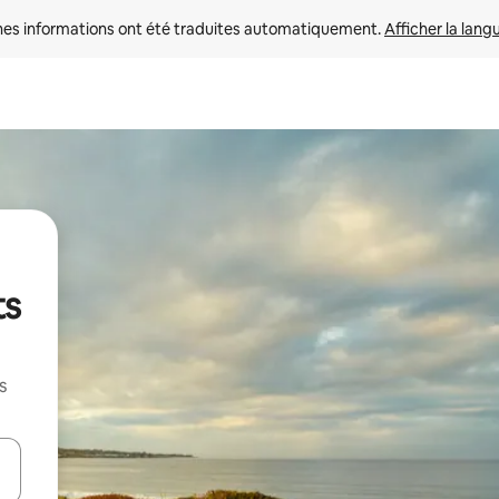
nes informations ont été traduites automatiquement. 
Afficher la lang
ts
s
hes vers le haut et vers le bas pour les parcourir ou en appuyant et en fai