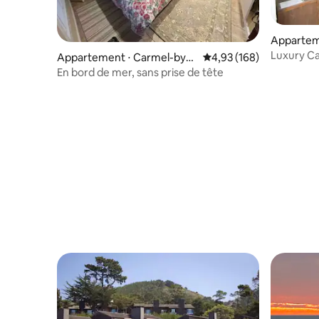
Appartem
he-Sea
Luxury Ca
Appartement ⋅ Carmel-by-t
Évaluation moyenne sur 
4,93 (168)
he-Sea
En bord de mer, sans prise de tête