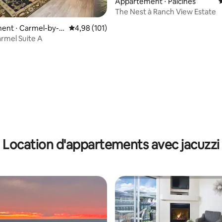
Appartement ⋅ Paicines
The Nest à Ranch View Estate
ent ⋅ Carmel-by-t
Évaluation moyenne sur la base de 101 comme
4,98 (101)
rmel Suite A
la base de 168 commentaires : 4,93 sur 5
Location d'appartements avec jacuzzi