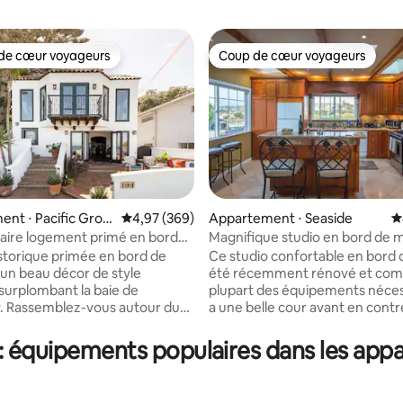
de cœur voyageurs
Coup de cœur voyageurs
 cœur voyageurs les plus appréciés
Coup de cœur voyageurs
nt ⋅ Pacific Grov
Évaluation moyenne sur la base de 369 commen
4,97 (369)
Appartement ⋅ Seaside
É
aire logement primé en bord
Magnifique studio en bord de 
a base de 1 005 commentaires : 4,87 sur 5
ec 2 chambres et 2 salles de
4 personnes
storique primée en bord de
Ce studio confortable en bord 
un beau décor de style
été récemment rénové et com
surplombant la baie de
plupart des équipements nécessa
. Rassemblez-vous autour du
a une belle cour avant en cont
bord de mer et observez les
une cascade/étang et un espac
les phoques, les loutres et les
camp qui est partagé avec l'uni
 équipements populaires dans les appa
epuis le patio traditionnel
Le studio dispose d'une chemin
e Talavera. Idéalement situé
et de nombreux puits de lumiè
ndre à pied à Pacific Grove,
beaucoup de lumière. Belles vu