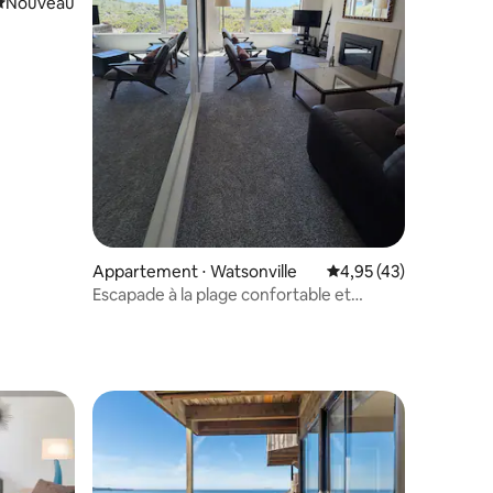
Nouvel hébergement
Nouveau
ntaires : 4,98 sur 5
Appartement ⋅ Watsonville
Évaluation moyenne su
4,95 (43)
Escapade à la plage confortable et
paisible !