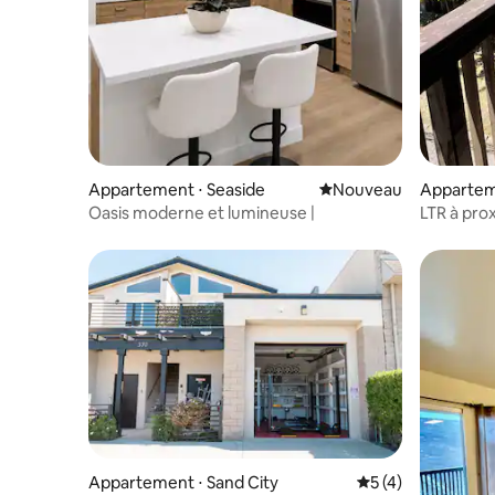
Appartement ⋅ Seaside
Nouvel hébergement
Nouveau
Appartem
ea
Oasis moderne et lumineuse |
LTR à pro
Appartement ⋅ Sand City
Évaluation moyenn
5 (4)