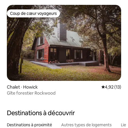
Coup de cœur voyageurs
Coup de cœur voyageurs
Chalet ⋅ Howick
Évaluation mo
4,92 (13)
Gîte forestier Rockwood
Destinations à découvrir
Destinations à proximité
Autres types de logements
Lie