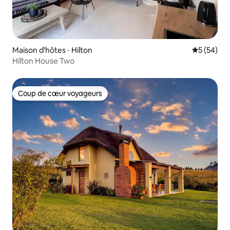
Maison d'hôtes ⋅ Hilton
Évaluation
5 (54)
Hilton House Two
Coup de cœur voyageurs
Coup de cœur voyageurs