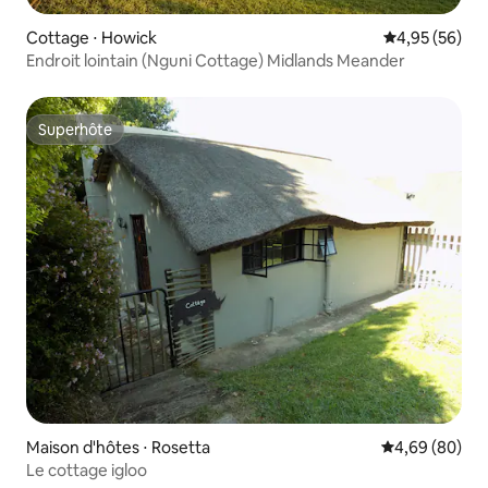
Cottage ⋅ Howick
Évaluation mo
4,95 (56)
Endroit lointain (Nguni Cottage) Midlands Meander
Superhôte
Superhôte
Maison d'hôtes ⋅ Rosetta
Évaluation mo
4,69 (80)
Le cottage igloo