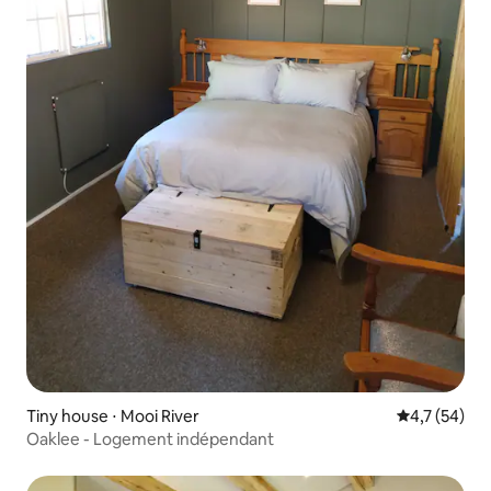
Tiny house ⋅ Mooi River
Évaluation m
4,7 (54)
Oaklee - Logement indépendant