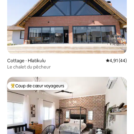
Cottage ⋅ Hlatikulu
Évaluation mo
4,91 (44)
Le chalet du pêcheur
Coup de cœur voyageurs
Coups de cœur voyageurs les plus appréciés