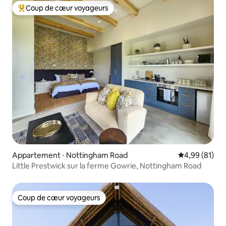
Coup de cœur voyageurs
Coups de cœur voyageurs les plus appréciés
Appartement ⋅ Nottingham Road
Évaluation mo
4,99 (81)
Little Prestwick sur la ferme Gowrie, Nottingham Road
Coup de cœur voyageurs
Coup de cœur voyageurs