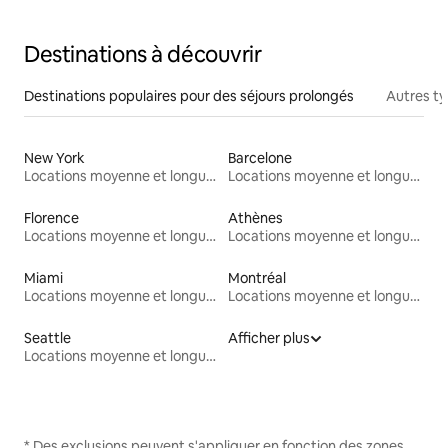
Destinations à découvrir
Destinations populaires pour des séjours prolongés
Autres t
New York
Barcelone
Locations moyenne et longue durée
Locations moyenne et longue durée
Florence
Athènes
Locations moyenne et longue durée
Locations moyenne et longue durée
Miami
Montréal
Locations moyenne et longue durée
Locations moyenne et longue durée
Seattle
Afficher plus
Locations moyenne et longue durée
* Des exclusions peuvent s'appliquer en fonction des zones