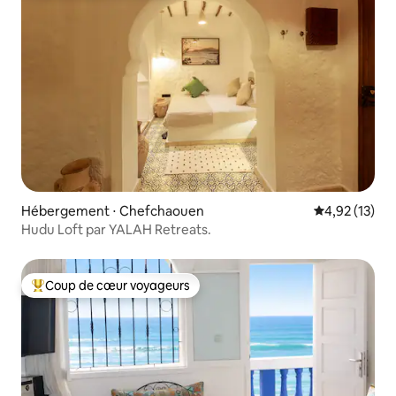
Hébergement ⋅ Chefchaouen
Évaluation mo
4,92 (13)
Hudu Loft par YALAH Retreats.
Coup de cœur voyageurs
Coups de cœur voyageurs les plus appréciés