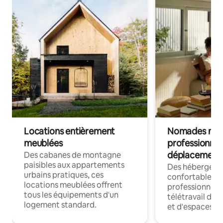
Locations entièrement
Nomades num
meublées
professionnel
déplacement
Des cabanes de montagne
paisibles aux appartements
Des hébergem
urbains pratiques, ces
confortables p
locations meublées offrent
professionnels
tous les équipements d'un
télétravail dis
logement standard.
et d'espaces de