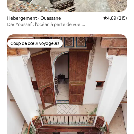
Hébergement ⋅ Ouassane
Évaluation moy
4,89 (215)
Dar Youssef : l'océan à perte de vue....
Coup de cœur voyageurs
Coup de cœur voyageurs