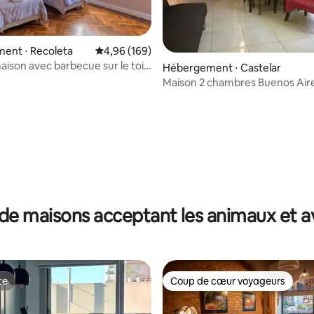
ent ⋅ Recoleta
Évaluation moyenne sur la base de 169 commen
4,96 (169)
ison avec barbecue sur le toit
 la base de 119 commentaires : 4,92 sur 5
Hébergement ⋅ Castelar
Maison 2 chambres Buenos Air
(Castelar)
de maisons acceptant les animaux et a
te
Coup de cœur voyageurs
te
Coup de cœur voyageurs