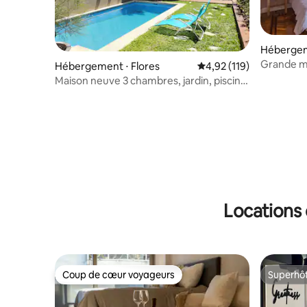
Hébergem
Grande ma
Hébergement ⋅ Flores
Évaluation moyenne sur
4,92 (119)
| Palermo
Maison neuve 3 chambres, jardin, piscine
et patio
Locations 
Coup de cœur voyageurs
Superhô
Coup de cœur voyageurs
Superhô