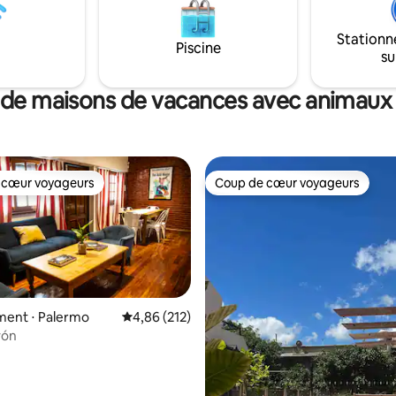
Stationn
Piscine
su
 de maisons de vacances avec animaux
 cœur voyageurs
Coup de cœur voyageurs
 cœur voyageurs
Coup de cœur voyageurs
ent ⋅ Palermo
Évaluation moyenne sur la base de 212 comme
4,86 (212)
vón
 sur la base de 16 commentaires : 5 sur 5