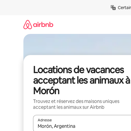
Aller
Certai
directement
au
contenu
Locations de vacances
acceptant les animaux à
Morón
Trouvez et réservez des maisons uniques
acceptant les animaux sur Airbnb
Adresse
Lorsque les résultats s'affichent, utilisez les flèc