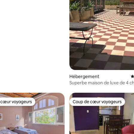
Hébergement
É
Superbe maison de luxe de 4 
avec terrasse : Casa Serrano
 cœur voyageurs
Coup de cœur voyageurs
 cœur voyageurs
Coup de cœur voyageurs