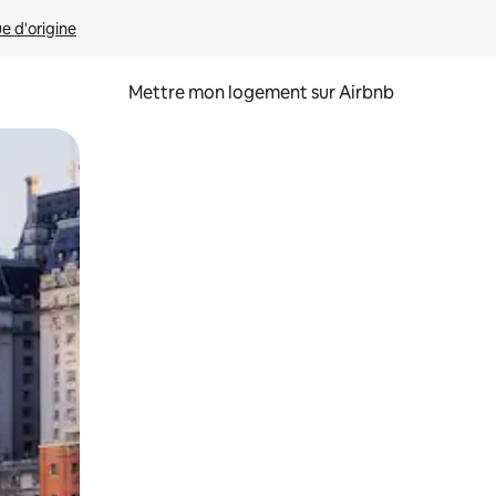
ue d'origine
Mettre mon logement sur Airbnb
sant glisser.