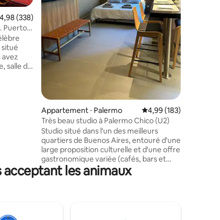
de tout l
séjour de 
ntaires : 4,92 sur 5
valuation moyenne sur la base de 338 commentaires : 4,98 sur 5
4,98 (338)
appartem
. Puerto
veulent 
élèbre
exclusif,
 situé
moindres 
s avez
d'un hébe
e, salle de
onçu par
 Il
75 pieds
Fi haut
Appartement ⋅ Palermo
Évaluation moyenne sur
4,99 (183)
e central,
Très beau studio à Palermo Chico (U2)
machine à
Studio situé dans l'un des meilleurs
e et
quartiers de Buenos Aires, entouré d'une
s,
large proposition culturelle et d'une offre
, sécurité
gastronomique variée (cafés, bars et
ie.
s acceptant les animaux
restaurants). L'appartement est situé à
un pâté de maisons du jardin botanique,
à 5 pâtés de maisons du jardin japonais, à
8 pâtés de maisons du musée el Malba et
du shopping Alcorta, à 20 minutes (à
pied) de la roseraie, des forêts de