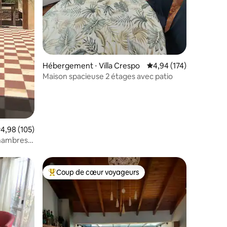
Hébergement ⋅ Villa Crespo
Évaluation moyenne sur
4,94 (174)
Maison spacieuse 2 étages avec patio
valuation moyenne sur la base de 105 commentaires : 4,98 sur 5
4,98 (105)
chambres
Coup de cœur voyageurs
Coups de cœur voyageurs les plus appréciés