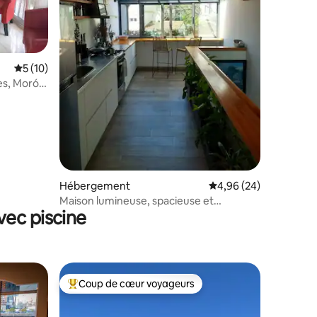
taires : 4,96 sur 5
Évaluation moyenne sur la base de 10 commentaires : 5 sur 5
5 (10)
es, Morón
Hébergement
Évaluation moyenne su
4,96 (24)
Maison lumineuse, spacieuse et
vec piscine
moderne
Coup de cœur voyageurs
Coups de cœur voyageurs les plus appréciés