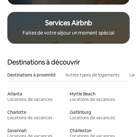
Services Airbnb
Faites de votre séjour un moment spécial
Destinations à découvrir
Destinations à proximité
Autres types de logements
Lie
Atlanta
Myrtle Beach
Locations de vacances
Locations de vacances
Charlotte
Gatlinburg
Locations de vacances
Locations de vacances
Savannah
Charleston
Locations de vacances
Locations de vacances