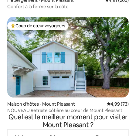
Hébergement ⋅ Mount Pleasant
Évaluation moy
4,91 (205)
Confort à la ferme sur la côte
Coup de cœur voyageurs
Coups de cœur voyageurs les plus appréciés
Maison d'hôtes ⋅ Mount Pleasant
Évaluation mo
4,99 (73)
NOUVEAU Retraite côtière au cœur de Mount Pleasant
Quel est le meilleur moment pour visiter
Mount Pleasant ?