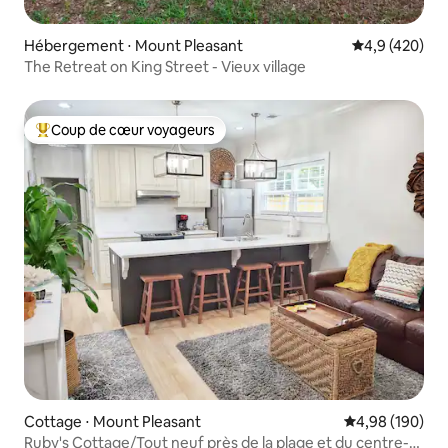
Hébergement ⋅ Mount Pleasant
Évaluation mo
4,9 (420)
The Retreat on King Street - Vieux village
Coup de cœur voyageurs
Coups de cœur voyageurs les plus appréciés
Cottage ⋅ Mount Pleasant
Évaluation moy
4,98 (190)
Ruby's Cottage/Tout neuf près de la plage et du centre-