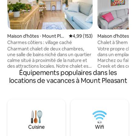
Maison d'hôtes ⋅ Mount Plea
Évaluation moyenne sur la base 
4,99 (153)
Maison d'hôtes ⋅ 
sant
sant
Charmes côtiers : village caché
Chalet à Shem Cre
Charmant chalet de deux chambres,
Votre propre cha
une salle de bains niché dans un quartier
dans un emplacem
calme situé à proximité de la nature et
Marchez ou faites
des attractions locales. Notre chalet est
Creek et des cent
Équipements populaires dans les
un espace conçu avec soin et une
et de bars. À 3 mi
attention aux détails dans chaque coin.
10 minutes en vélo
locations de vacances à Mount Pleasant
Nous offrons une cuisine entièrement
Charleston. Sentie
équipée avec des appareils modernes et
travers le marais 
un bar pour le petit-déjeuner. VEUILLEZ
Shrimpboats. Cottage équipé d'un lit
noter, pour rappel du règlement
king size, d'un can
intérieur : il est interdit de fumer, de
cuisine équipée, d'
vapoter, d'utiliser des cigarettes
deux grandes télév
électroniques ou d'amener des animaux
et d'un sèche-ling
de compagnie à l'intérieur ou à
tabourets de bar e
Cuisine
Wifi
l'extérieur de la propriété. Le
50 pas du parc du quart
propriétaire a de graves allergies. Merci.
n° ST260119 - Auto