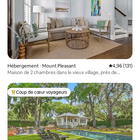
Hébergement ⋅ Mount Pleasant
Évaluation moy
4,96 (131)
Maison de 2 chambres dans le vieux village, près de
Sullivans et du centre-ville !
Coup de cœur voyageurs
Coups de cœur voyageurs les plus appréciés