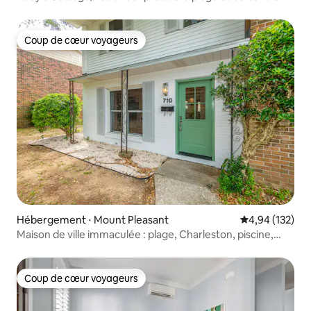
ville
Coup de cœur voyageurs
Coup de cœur voyageurs
Hébergement ⋅ Mount Pleasant
Évaluation moy
4,94 (132)
Maison de ville immaculée : plage, Charleston, piscine,
divertissement
Coup de cœur voyageurs
Coup de cœur voyageurs