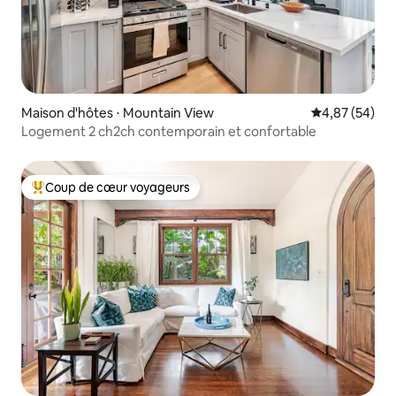
Maison d'hôtes ⋅ Mountain View
Évaluation mo
4,87 (54)
Logement 2 ch2ch contemporain et confortable
Coup de cœur voyageurs
Coups de cœur voyageurs les plus appréciés