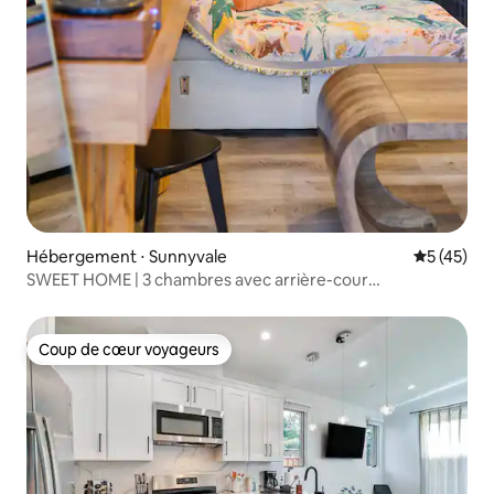
Hébergement ⋅ Sunnyvale
Évaluation
5 (45)
SWEET HOME | 3 chambres avec arrière-cour
entièrement clôturée
Coup de cœur voyageurs
Coup de cœur voyageurs