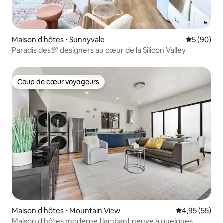
Maison d'hôtes ⋅ Sunnyvale
Évaluation
5 (90)
Paradis des💯 designers au cœur de la Silicon Valley
Coup de cœur voyageurs
Coup de cœur voyageurs
Maison d'hôtes ⋅ Mountain View
Évaluation mo
4,95 (55)
Maison d'hôtes moderne flambant neuve à quelques