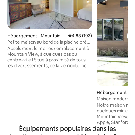
Hébergement ⋅ Mountain Vi
Évaluation moyenne sur la base 
4,88 (193)
ew
Petite maison au bord de la piscine près
du centre-ville. Climatisation neuve !
Absolument le meilleur emplacement à
Mountain View, à quelques pas du
centre-ville ! Situé à proximité de tous
les divertissements, de la vie nocturne
et des attractions que cette ville animée
a à offrir. Cette petite maison au bord de
la piscine, joliment meublée, se trouve à
quelques minutes seulement du Caltrain
Hébergement ⋅ Mo
et du train léger, du lac Shoreline, de
ew
Maison moderne 
Stanford, de Menlo Park, du centre
de Mountain Vie
Notre maison mode
Ames de la NASA et plus encore ! Sortez
quelques minutes 
vous promener et découvrez la cuisine
Mountain View, G
locale et internationale, le merveilleux
Apple, Stanford U
marché fermier et les magasins !
Équipements populaires dans les
Caltrain station et 
Nouvelle climatisation et chauffage.
vient d'être enti
Vous allez adorer cette escapade dans la