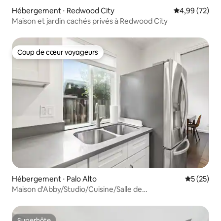
Hébergement ⋅ Redwood City
Évaluation mo
4,99 (72)
Maison et jardin cachés privés à Redwood City
Coup de cœur voyageurs
Coup de cœur voyageurs
Hébergement ⋅ Palo Alto
Évaluation
5 (25)
Maison d'Abby/Studio/Cuisine/Salle de
bain/Climatisation/Chauffage/Privé
Superhôte