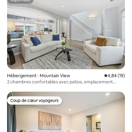
Superhôte
Hébergement ⋅ Mountain View
Évaluation mo
4,84 (19)
2 chambres confortables avec patios, emplacement
privilégié avec vue sur la montagne
Coup de cœur voyageurs
Coup de cœur voyageurs