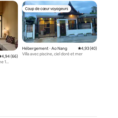
Coup de cœur voyageurs
Coup de cœur voyageurs
Hébergement ⋅ Ao Nang
Évaluation moyenne su
4,93 (40)
Villa avec piscine, ciel doré et mer
Évaluation moyenne sur la base de 66 commentaires : 4,94 sur 5
4,94 (66)
ne 1
mmentaires : 5 sur 5