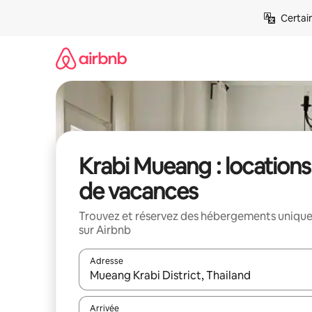
Aller
Certai
directement
au
contenu
Krabi Mueang : locations
de vacances
Trouvez et réservez des hébergements uniqu
sur Airbnb
Adresse
Lorsque les résultats s'affichent, utilisez les flèc
Arrivée