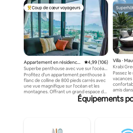
Coup de cœur voyageurs
Superhô
Coups de cœur voyageurs les plus appréciés
Superhô
Villa ⋅ Ma
Appartement en résidence
Évaluation moyenne sur 
4,99 (106)
Krabi Gree
⋅ Ao Nang
Superbe penthouse avec vue sur l'océan,
3 chambre
Passez le meilleu
centre d'Ao Nang
Profitez d'un appartement penthouse à
vacances 
flanc de colline de 800 pieds carrés avec
confortab
une vue magnifique sur l'océan et les
amis dans
montagnes. Offrant un grand espace de
et contien
Équipements pop
vie avec deux chambres, deux salles de
vous pour
bain, deux patios et une baignoire
séjour, un
extérieure. Le condo dispose d'une
salles de 
piscine et d'un centre de remise en
étage où 
forme. À proximité de la plage, des
couchers d
restaurants, des bars, de la pharmacie,
montagne 
des mini-marches, des guides