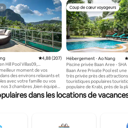
te
Coup de cœur voyageurs
te
Coup de cœur voyageurs
ung
Évaluation moyenne sur la base de 207 commen
4,88 (207)
Hébergement ⋅ Ao Nang
É
la base de 106 commentaires : 4,99 sur 5
n Hill Pool Villas09,
Piscine privée Baan Aree - SHA 
s, piscine, vue sur la montagne
r moment de vos
Baan Aree Private Pool est une
dans des environs relaxants et
très privée près des attractions
les avec votre famille ou vos
touristiques populaires touristique
 nos 3 chambres ,bien équipée
populaire de Krabi, près de la p
t toutes les installations dont
Nang à 5 kilomètres, plage de Klomg
ulaires dans les locations de vacance
riez avoir besoin pendant votre
Moang à 3 kilomètres, plage de
e cuisine avec ustensiles, 2
Nopparathara à 4 kilomètres. Nous avons
bain, une terrasse au dernier
tous les appareils ้électroménag
vous pourrez assister à des
que des ustensiles de cuisine, la
e soleil sur une belle vue sur la
climatisation dans toutes les 
ou la piscine, une chambre
et le salon, lave-linge. Nous sommes fiers