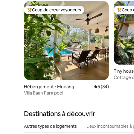
Coup de cœur voyageurs
Coup 
Coups de cœur voyageurs les plus appréciés
Coups de
Tiny hous
Cottage c
Aonang p
Hébergement ⋅ Mueang
Évaluation moyenne 
5 (34)
Villa Baan Para pool
Destinations à découvrir
Autres types de logements
Lieux incontournables à 