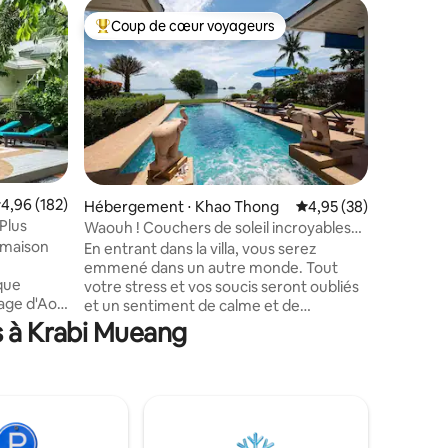
Héberge
Coup de cœur voyageurs
Superhô
Coups de cœur voyageurs les plus appréciés
Superhô
Varin Pool
La villa V
commerce
des attra
Cette vil
pour les 
spéciaux 
bagages, 
départ an
taires : 4,88 sur 5
valuation moyenne sur la base de 182 commentaires : 4,96 sur 5
4,96 (182)
Hébergement ⋅ Khao Thong
Évaluation moyenne su
4,95 (38)
visites et de t
Plus
Waouh ! Couchers de soleil incroyables
négociab
et vues imprenables sur la mer !
 maison
En entrant dans la villa, vous serez
personnes
emmené dans un autre monde. Tout
aller sim
votre stress et vos soucis seront oubliés
5 nuits** Veuillez noter qu'aucune
lage d'Ao
et un sentiment de calme et de
négociati
tranquillité sera installé. Bienvenue à
s à Krabi Mueang
possible,
« Villa Jai Yen » - « Cool Heart » Profitez
de la vue, admirez le paysage et
ers tels
détendez-vous dans cette oasis paisible.
La propriété est parfaitement
chambres
positionnée pour profiter pleinement de
vos journées. De l'ombre le matin pour