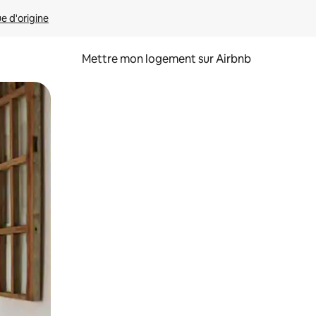
ue d'origine
Mettre mon logement sur Airbnb
sant glisser.