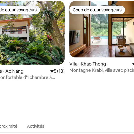
de cœur voyageurs
Coup de cœur voyageurs
 cœur voyageurs les plus appréciés
Coup de cœur voyageurs
Villa ⋅ Khao Thong
Montagne Krabi, villa avec pisci
e ⋅ Ao Nang
Évaluation moyenne sur la base de 18 co
5 (18)
chambre
onfortable d'1 chambre à
ar Simple House
sur la base de 34 commentaires : 5 sur 5
proximité
Activités