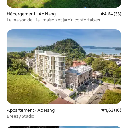
Hébergement ⋅ Ao Nang
Évaluation mo
4,64 (33)
La maison de Lila : maison et jardin confortables
Appartement ⋅ Ao Nang
Évaluation mo
4,63 (16)
Breezy Studio