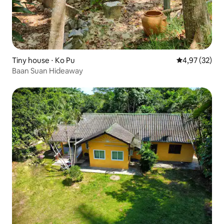
Tiny house ⋅ Ko Pu
Évaluation mo
4,97 (32)
Baan Suan Hideaway