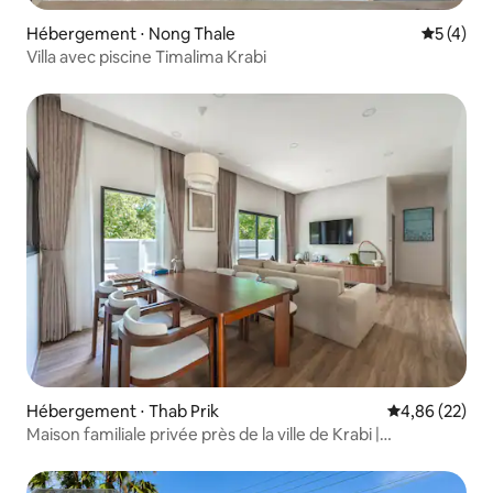
Hébergement ⋅ Nong Thale
Évaluatio
5 (4)
Villa avec piscine Timalima Krabi
Hébergement ⋅ Thab Prik
Évaluation mo
4,86 (22)
Maison familiale privée près de la ville de Krabi |
3 chambres