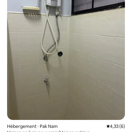
Hébergement ⋅ Pak Nam
Évaluation m
4,33 (6)