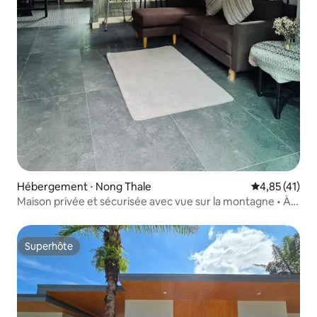
Hébergement ⋅ Nong Thale
Évaluation mo
4,85 (41)
Maison privée et sécurisée avec vue sur la montagne • À
8 km d'Ao Nang
Superhôte
Superhôte