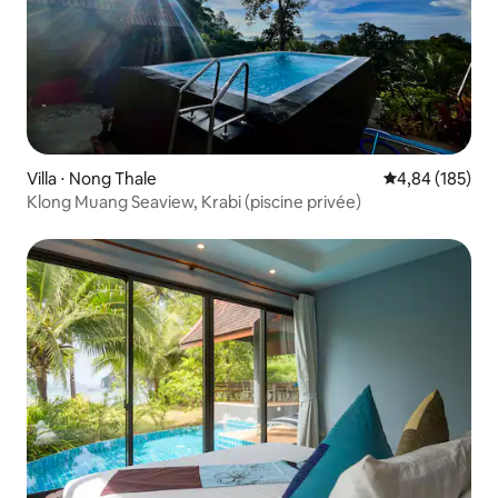
Villa ⋅ Nong Thale
Évaluation moy
4,84 (185)
Klong Muang Seaview, Krabi (piscine privée)