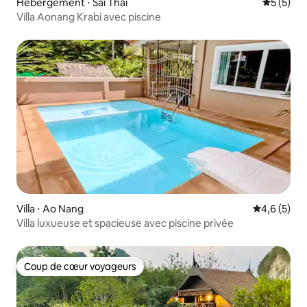
Hébergement ⋅ Sai Thai
Évaluatio
5 (5)
Villa Aonang Krabi avec piscine
Villa ⋅ Ao Nang
Évaluation 
4,6 (5)
Villa luxueuse et spacieuse avec piscine privée
Coup de cœur voyageurs
Coup de cœur voyageurs