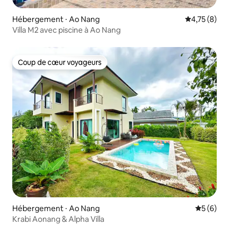
Hébergement ⋅ Ao Nang
Évaluation m
4,75 (8)
Villa M2 avec piscine à Ao Nang
Coup de cœur voyageurs
Coup de cœur voyageurs
Hébergement ⋅ Ao Nang
Évaluatio
5 (6)
Krabi Aonang & Alpha Villa