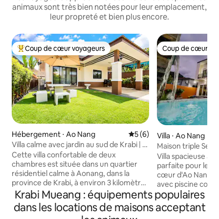
animaux sont très bien notées pour leur emplacement,
leur propreté et bien plus encore.
Coup de cœur voyageurs
Coup de cœur vo
Coups de cœur voyageurs les plus appréciés
Coup de cœur vo
Hébergement ⋅ Ao Nang
Évaluation moyenne sur la 
5 (6)
Villa ⋅ Ao Nang
Villa calme avec jardin au sud de Krabi | 2
Maison triple Sea E
chambres et 2 salles de bains | Entière
Cette villa confortable de deux
Ao Nang
Villa spacieuse av
propriété à votre disposition
chambres est située dans un quartier
parfaite pour les 
résidentiel calme à Aonang, dans la
cœur d'Ao Nang da
province de Krabi, à environ 3 kilomètres
avec piscine conçu
de la célèbre plage d'Ao Nang. La plage,
Krabi Mueang : équipements populaires
jusqu'à 14 personnes. Idéal p
les restaurants, les cafés, les supérettes
famille, les réunio
dans les locations de maisons acceptant
et les marchés nocturnes sont tous à
retraites d'équipe. Une cuisin