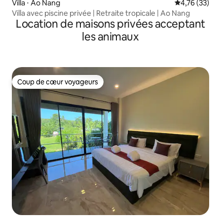
Villa ⋅ Ao Nang
Évaluation mo
4,76 (33)
Villa avec piscine privée | Retraite tropicale | Ao Nang
Location de maisons privées acceptant
les animaux
Coup de cœur voyageurs
Coup de cœur voyageurs