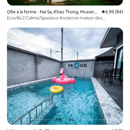
Gîte à la ferme ⋅ Nai Sa, Khao Thong, Mueang
Évaluation mo
4,99 (84)
Krabi
Ecovilla 2 Calme/Spacieux Ancienne maison des
gouverneurs