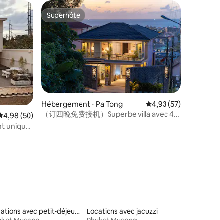
Superhôte
Superhôte
ntaires : 4,83 sur 5
Hébergement ⋅ Pa Tong
Évaluation moyenne su
4,93 (57)
（订四晚免费接机）Superbe villa avec 4
Évaluation moyenne sur la base de 50 commentaires : 4,98 sur 5
4,98 (50)
chambres, vue sur la mer et piscine à
Patong
Locations avec petit-déjeuner
Locations avec jacuzzi
uket Mueang
Phuket Mueang