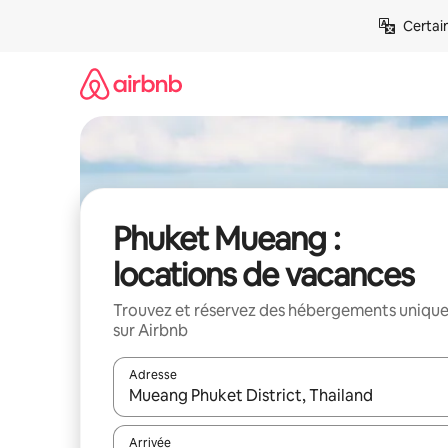
Aller
Certai
directement
au
contenu
Phuket Mueang :
locations de vacances
Trouvez et réservez des hébergements uniqu
sur Airbnb
Adresse
Lorsque les résultats s'affichent, utilisez les flèc
Arrivée