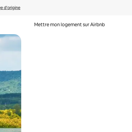
ue d'origine
Mettre mon logement sur Airbnb
sant glisser.