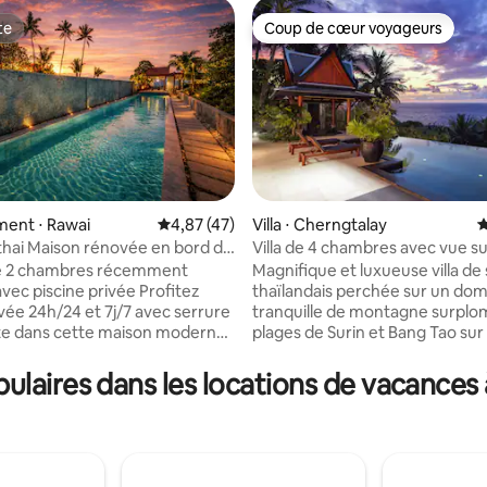
te
Coup de cœur voyageurs
te
Coup de cœur voyageurs
 la base de 85 commentaires : 4,87 sur 5
ent ⋅ Rawai
Évaluation moyenne sur la base de 47 comme
4,87 (47)
Villa ⋅ Cherngtalay
É
ythai Maison rénovée en bord de
Villa de 4 chambres avec vue su
sur la colline, Phuket
e 2 chambres récemment
Magnifique et luxueuse villa de 
 piscine privée Profitez
thaïlandais perchée sur un do
ivée 24h/24 et 7j/7 avec serrure
tranquille de montagne surplo
nte dans cette maison moderne.
plages de Surin et Bang Tao sur 
age dispose d'une cuisine
magnifique côte ouest de Phuke
ec lave-linge, lave-vaisselle,
de 400 m2 intérieur, 4 chambres
laires dans les locations de vacance
inière électrique et micro-
King Size, salles de bains privati
tendez-vous sur la terrasse
Entièrement meublée et décor
 avec piscine privée, coin
des pièces d'art asiatique. La piscine à
ilettes invités. À l'étage, la
débordement mesure 14 x 5 m
incipale dispose d'un lit king
avec 2 salas thaïlandais de cha