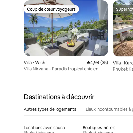
Coup de cœur voyageurs
Superhô
Coup de cœur voyageurs
Superhô
Villa ⋅ Wichit
Évaluation moyenne sur
4,94 (35)
Villa ⋅ Kar
Villa Nirvana - Paradis tropical chic en
Phuket Ka
bord de mer avec 4 chambres
Destinations à découvrir
Autres types de logements
Lieux incontournables à 
Locations avec sauna
Boutiques-hôtels
Phuket Mueang
Phuket Mueang