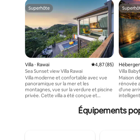
Superhôte
Superhô
Superhôte
Superhô
Villa ⋅ Rawai
Évaluation moyenne sur
4,87 (85)
Hébergem
Sea Sunset view Villa Rawai
Villa Bab
mer
Villa moderne et confortable avec vue
Maison d
panoramique sur la mer et les
rénovée avec
montagnes, vue sur la verdure et piscine
d'une arr
privée. Cette villa a été conçue et
intellige
décorée par moi-même et bien sûr
Le 1er ét
chaque œuvre d'art est la mienne. La villa
ouverte av
Équipements popu
de 3 chambres a été conçue à partir de
four, cuis
nombreuses années d'expérience en
ondes. Dé
tant qu'hôte et de mon voyage. La clé
extérieure
principale est de faire en sorte que tout
repas et to
le monde profite d'un séjour avec une
chambre pr