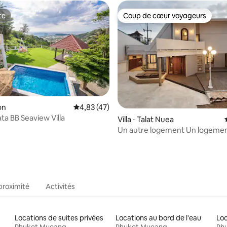
plage
te
Coup de cœur voyageurs
te
Coup de cœur voyageurs
 la base de 35 commentaires : 4,94 sur 5
on
Évaluation moyenne sur la base de 47 comme
4,83 (47)
ta BB Seaview Villa
Villa ⋅ Talat Nuea
Un autre logement Un logement unique
en ville
proximité
Activités
Locations de suites privées
Locations au bord de l'eau
Phuket Mueang
Phuket Mueang
Ph