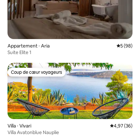
Appartement ⋅ Aria
Évaluation
5 (98)
Suite Elite 1
Coup de cœur voyageurs
Coup de cœur voyageurs
Villa ⋅ Vivari
Évaluation mo
4,97 (36)
Villa Avatonblue Nauplie