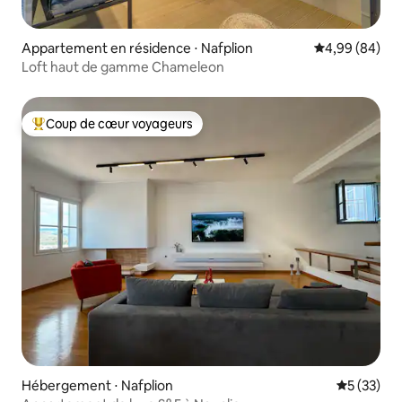
Appartement en résidence ⋅ Nafplion
Évaluation mo
4,99 (84)
Loft haut de gamme Chameleon
Coup de cœur voyageurs
Coups de cœur voyageurs les plus appréciés
Hébergement ⋅ Nafplion
Évaluation
5 (33)