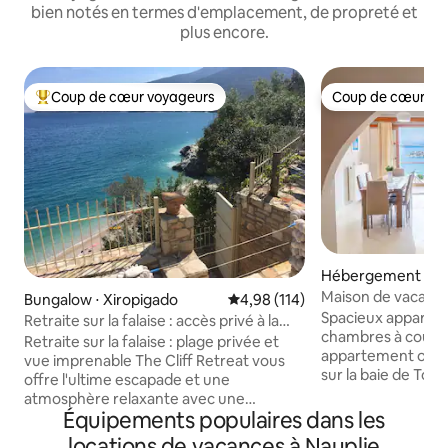
bien notés en termes d'emplacement, de propreté et
plus encore.
Coup de cœur voyageurs
Coup de cœur vo
Coups de cœur voyageurs les plus appréciés
Coup de cœur vo
Hébergement ⋅ To
Maison de vacanc
Bungalow ⋅ Xiropigado
Évaluation moyenne sur la base 
4,98 (114)
panoramique sur l
Spacieux appartem
Retraite sur la falaise : accès privé à la
chambres à couch
plage, vue sur la mer
Retraite sur la falaise : plage privée et
appartement offre
vue imprenable The Cliff Retreat vous
sur la baie de Tolo
offre l'ultime escapade et une
colline, à 350 mètr
atmosphère relaxante avec une
quelques secondes d
Équipements populaires dans les
magnifique vue à 180 degrés sur le golfe
y a la climatisati
d'Argolique. Une expérience
locations de vacances à Nauplie