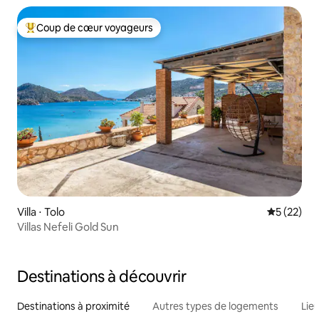
Coup de cœur voyageurs
Coups de cœur voyageurs les plus appréciés
Villa ⋅ Tolo
Évaluation
5 (22)
Villas Nefeli Gold Sun
Destinations à découvrir
Destinations à proximité
Autres types de logements
Lie