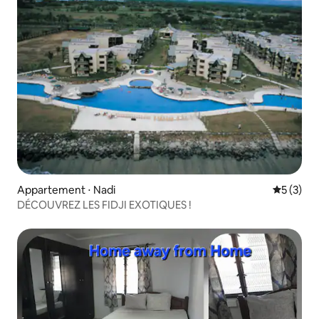
Appartement ⋅ Nadi
Évaluatio
5 (3)
DÉCOUVREZ LES FIDJI EXOTIQUES !