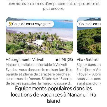
bien notés en termes d'emplacement, de propreté et
plus encore.
Coup de cœur voyageurs
Coup de cœur vo
Coups de cœur voyageurs les plus appréciés
Coup de cœur vo
Hébergement ⋅ Volivoli
Évaluation moyenne sur la base
4,96 (23)
Villa ⋅ Rakiraki
Maison familiale confortable à Volivoli
Séjour dans un éco-
Vale at Nanumi Au
Évadez-vous dans cette maison familiale
En fidjien, « Vale »
paisible et pleine de caractère perchée
« foyer ». Alors, n'
au-dessus de l'océan. Située sur 16 acres
nous vous accueillir
de terres agricoles, la maison dispose de
s’agit pas d’un com
Équipements populaires dans les
trois chambres confortables, d'une
n’est pas censé en être un
cuisine bien équipée, d'un salon
une maison fidjien
locations de vacances à Nananu-i-Ra
confortable et d'équipements
côté d'une mangro
Island
supplémentaires bien pensés, comme
d'un village animé
une vaste collection de livres et de
séjournent dans l