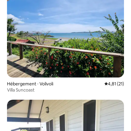
Hébergement ⋅ Volivoli
Évaluation mo
4,81 (21)
Villa Suncoast