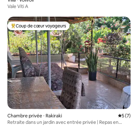
Vale Viti A
Coup de cœur voyageurs
Coups de cœur voyageurs les plus appréciés
Chambre privée ⋅ Rakiraki
Évaluatio
5 (7)
Retraite dans un jardin avec entrée privée | Repas en
option