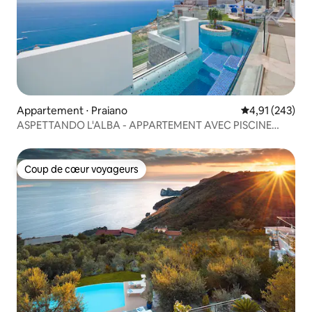
Appartement ⋅ Praiano
Évaluation moy
4,91 (243)
ASPETTANDO L'ALBA - APPARTEMENT AVEC PISCINE
PRIVÉE
Coup de cœur voyageurs
Coup de cœur voyageurs