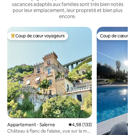
vacances adaptés aux familles sont très bien notés
pour leur emplacement, leur propreté et bien plus
encore.
Coup de cœur voyageurs
Coup de cœur vo
Coups de cœur voyageurs les plus appréciés
Coup de cœur vo
Appartement ⋅ Salerne
Évaluation moyenne sur la base 
4,98 (133)
Château à flanc de falaise, vue sur la mer