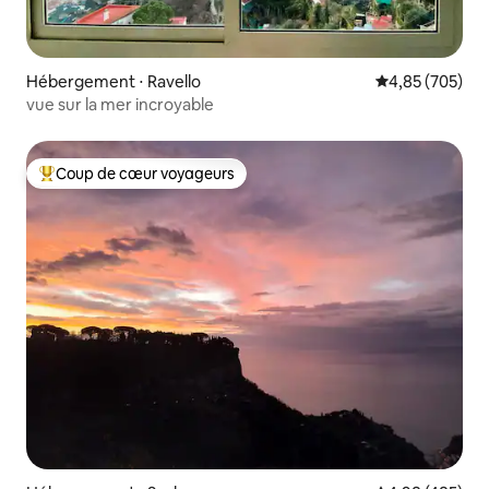
Hébergement ⋅ Ravello
Évaluation moy
4,85 (705)
vue sur la mer incroyable
Coup de cœur voyageurs
Coups de cœur voyageurs les plus appréciés