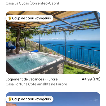
Casa La Cycas (Sorrenteo-Capri)
Coup de cœur voyageurs
Coups de cœur voyageurs les plus appréciés
Logement de vacances ⋅ Furore
Évaluation moy
4,99 (170)
Casa Fortuna Côte amalfitaine Furore
Coup de cœur voyageurs
Coups de cœur voyageurs les plus appréciés