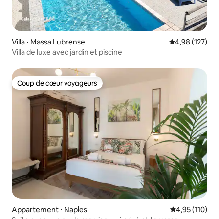
Villa ⋅ Massa Lubrense
Évaluation moy
4,98 (127)
Villa de luxe avec jardin et piscine
Coup de cœur voyageurs
Coup de cœur voyageurs
Appartement ⋅ Naples
Évaluation moy
4,95 (110)