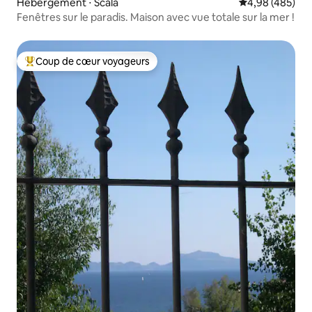
Hébergement ⋅ Scala
Évaluation moy
4,98 (485)
Fenêtres sur le paradis. Maison avec vue totale sur la mer !
Coup de cœur voyageurs
Coups de cœur voyageurs les plus appréciés