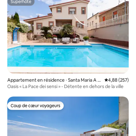
Superhôte
Superhôte
Appartement en résidence ⋅ Santa Maria A Vi
Évaluation moy
4,88 (257)
co
Oasis « La Pace dei sensi » - Détente en dehors de la ville
Coup de cœur voyageurs
Coup de cœur voyageurs