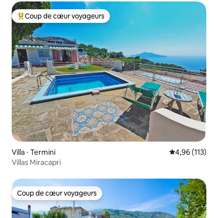
Coup de cœur voyageurs
Coups de cœur voyageurs les plus appréciés
Villa ⋅ Termini
Évaluation moy
4,96 (113)
Villas Miracapri
Coup de cœur voyageurs
Coup de cœur voyageurs