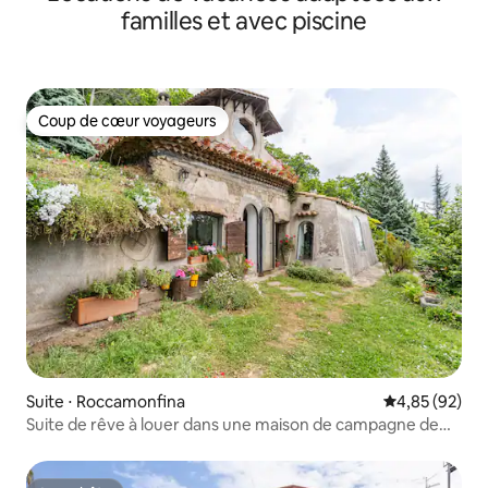
familles et avec piscine
Coup de cœur voyageurs
Coup de cœur voyageurs
Suite ⋅ Roccamonfina
Évaluation mo
4,85 (92)
Suite de rêve à louer dans une maison de campagne de
conte de fées