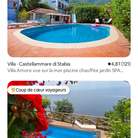
Villa ⋅ Castellammare di Stabia
Évaluation moy
4,87 (121)
Villa Amore vue sur la mer piscine chauffée jardin SPA
jacuzzi
Coup de cœur voyageurs
Coups de cœur voyageurs les plus appréciés