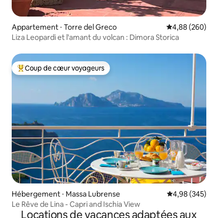
Appartement ⋅ Torre del Greco
Évaluation moy
4,88 (260)
Liza Leopardi et l'amant du volcan : Dimora Storica
Coup de cœur voyageurs
Coups de cœur voyageurs les plus appréciés
Hébergement ⋅ Massa Lubrense
Évaluation moy
4,98 (345)
Le Rêve de Lina - Capri and Ischia View
Locations de vacances adaptées aux