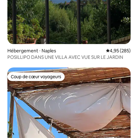
Hébergement ⋅ Naples
Évaluation moy
4,95 (285)
POSILLIPO DANS UNE VILLA AVEC VUE SUR LE JARDIN
Coup de cœur voyageurs
Coup de cœur voyageurs