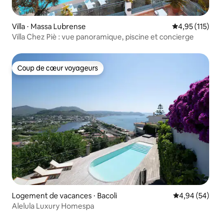
Villa ⋅ Massa Lubrense
Évaluation moy
4,95 (115)
Villa Chez Piè : vue panoramique, piscine et concierge
Coup de cœur voyageurs
Coup de cœur voyageurs
Logement de vacances ⋅ Bacoli
Évaluation mo
4,94 (54)
Alelula Luxury Homespa