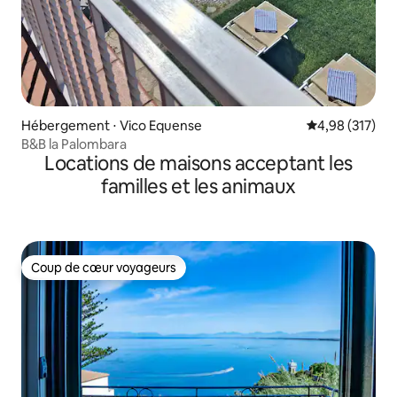
Hébergement ⋅ Vico Equense
Évaluation moy
4,98 (317)
B&B la Palombara
Locations de maisons acceptant les
familles et les animaux
Coup de cœur voyageurs
Coup de cœur voyageurs