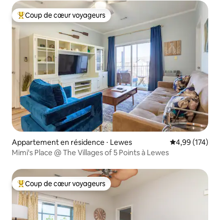
Coup de cœur voyageurs
Coups de cœur voyageurs les plus appréciés
Appartement en résidence ⋅ Lewes
Évaluation moy
4,99 (174)
Mimi's Place @ The Villages of 5 Points à Lewes
Coup de cœur voyageurs
Coups de cœur voyageurs les plus appréciés