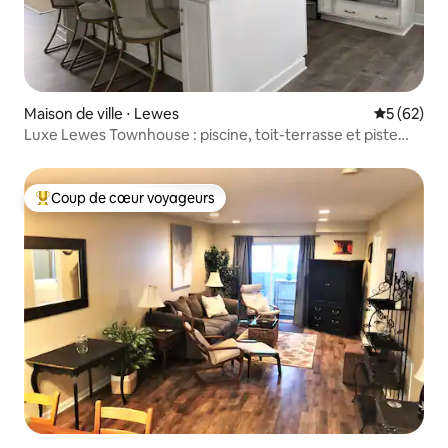
Maison de ville ⋅ Lewes
Évaluation
5 (62)
Luxe Lewes Townhouse : piscine, toit-terrasse et piste
cyclable
Coup de cœur voyageurs
Coups de cœur voyageurs les plus appréciés