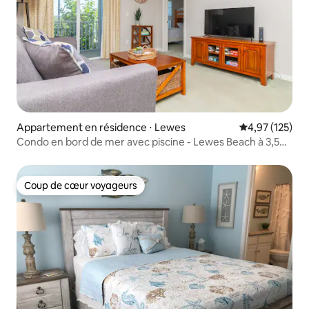
Appartement en résidence ⋅ Lewes
Évaluation moy
4,97 (125)
Condo en bord de mer avec piscine - Lewes Beach à 3,5
miles
Coup de cœur voyageurs
Coup de cœur voyageurs