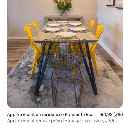
Appartement en résidence ⋅ Rehoboth Beac
Évaluation moy
4,98 (216)
h
Appartement rénové près des magasins d'usine, à 3,5
miles de la plage