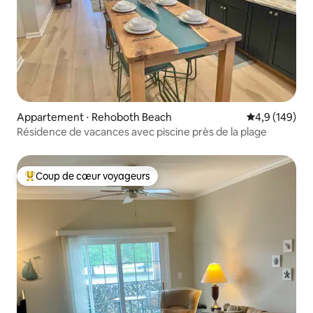
Appartement ⋅ Rehoboth Beach
Évaluation mo
4,9 (149)
Résidence de vacances avec piscine près de la plage
Coup de cœur voyageurs
Coups de cœur voyageurs les plus appréciés