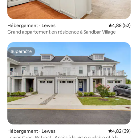
Hébergement ⋅ Lewes
Évaluation mo
4,88 (52)
Grand appartement en résidence à Sandbar Village
Superhôte
Superhôte
Hébergement ⋅ Lewes
Évaluation mo
4,82 (39)
Lewes Crest Retreat | Accès à la piste cyclable et à la