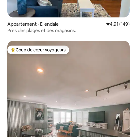
Appartement ⋅ Ellendale
Évaluation moy
4,91 (149)
Près des plages et des magasins.
Coup de cœur voyageurs
Coups de cœur voyageurs les plus appréciés