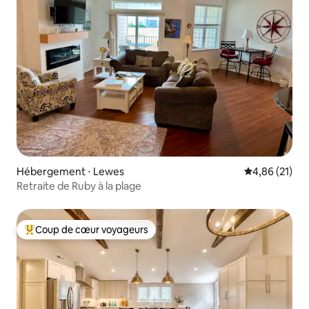
Hébergement ⋅ Lewes
Évaluation mo
4,86 (21)
Retraite de Ruby à la plage
Coup de cœur voyageurs
Coups de cœur voyageurs les plus appréciés