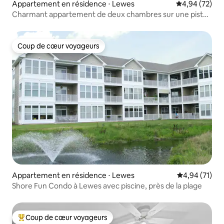
Appartement en résidence ⋅ Lewes
Évaluation mo
4,94 (72)
Charmant appartement de deux chambres sur une piste
cyclable
Coup de cœur voyageurs
Coup de cœur voyageurs
Appartement en résidence ⋅ Lewes
Évaluation mo
4,94 (71)
Shore Fun Condo à Lewes avec piscine, près de la plage
Coup de cœur voyageurs
Coups de cœur voyageurs les plus appréciés