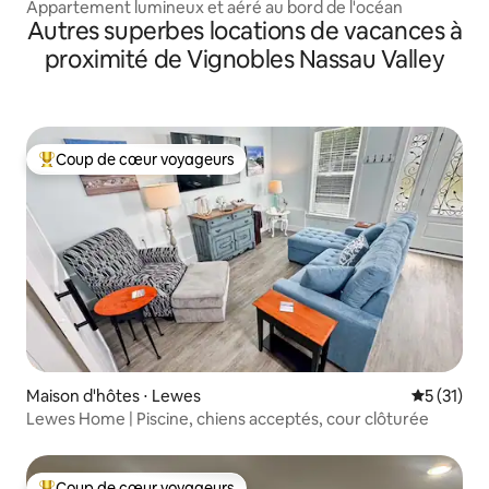
Appartement lumineux et aéré au bord de l'océan
Autres superbes locations de vacances à
proximité de Vignobles Nassau Valley
Coup de cœur voyageurs
Coups de cœur voyageurs les plus appréciés
Maison d'hôtes ⋅ Lewes
Évaluation
5 (31)
Lewes Home | Piscine, chiens acceptés, cour clôturée
Coup de cœur voyageurs