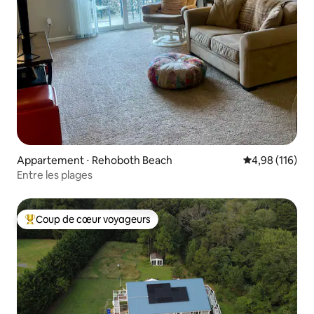
Appartement ⋅ Rehoboth Beach
Évaluation moy
4,98 (116)
Entre les plages
Coup de cœur voyageurs
Coups de cœur voyageurs les plus appréciés