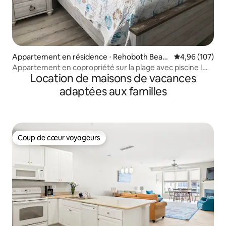
Appartement en résidence ⋅ Rehoboth Beac
Évaluation moy
4,96 (107)
h
Appartement en copropriété sur la plage avec piscine !
Location de maisons de vacances
L'ensemble du linge de maison et du matériel de plage
adaptées aux familles
Coup de cœur voyageurs
Coup de cœur voyageurs