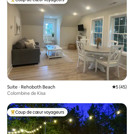
Coups de cœur voyageurs les plus appréciés
Suite ⋅ Rehoboth Beach
Évaluation
5 (45)
Colombine de Kisa
Coup de cœur voyageurs
Coups de cœur voyageurs les plus appréciés