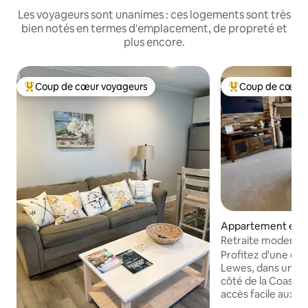
Les voyageurs sont unanimes : ces logements sont très
bien notés en termes d'emplacement, de propreté et
plus encore.
Coup de cœur voyageurs
Coup de cœur 
Coups de cœur voyageurs les plus appréciés
Coups de cœur vo
Appartement en r
⋅ Lewes
Retraite moderne 
Piscine | Proche d
Profitez d'une es
Lewes, dans un lo
côté de la Coastal
accès facile aux p
et aux attractions locales