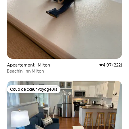
Appartement ⋅ Milton
Évaluation moy
4,97 (222)
Beachin' Inn Milton
Coup de cœur voyageurs
Coup de cœur voyageurs