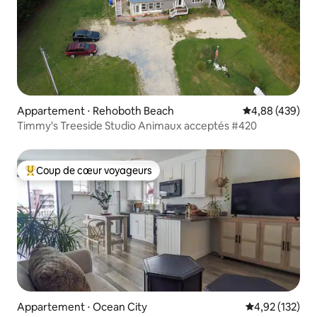
Appartement ⋅ Rehoboth Beach
Évaluation moy
4,88 (439)
Timmy's Treeside Studio Animaux acceptés #420
Coup de cœur voyageurs
Coups de cœur voyageurs les plus appréciés
Appartement ⋅ Ocean City
Évaluation moy
4,92 (132)