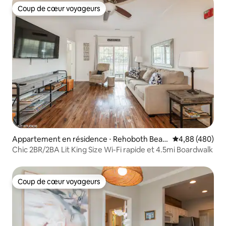
Coup de cœur voyageurs
Coup de cœur voyageurs
Appartement en résidence ⋅ Rehoboth Beac
Évaluation moy
4,88 (480)
h
Chic 2BR/2BA Lit King Size Wi-Fi rapide et 4.5mi Boardwalk
Coup de cœur voyageurs
Coup de cœur voyageurs