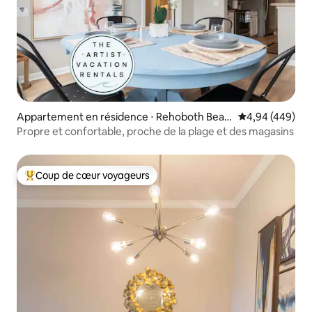
Appartement en résidence ⋅ Rehoboth Beac
Évaluation moy
4,94 (449)
h
Propre et confortable, proche de la plage et des magasins
Coup de cœur voyageurs
Coups de cœur voyageurs les plus appréciés