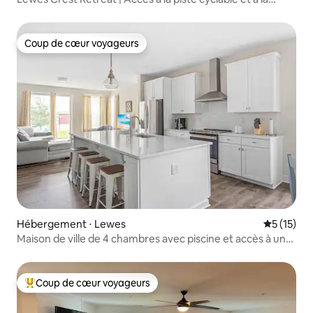
piscine
Coup de cœur voyageurs
Coup de cœur voyageurs
Hébergement ⋅ Lewes
Évaluation
5 (15)
Maison de ville de 4 chambres avec piscine et accès à une
piste cyclable
Coup de cœur voyageurs
Coups de cœur voyageurs les plus appréciés