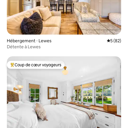
Hébergement ⋅ Lewes
Évaluation
5 (82)
Détente à Lewes
Coup de cœur voyageurs
Coups de cœur voyageurs les plus appréciés