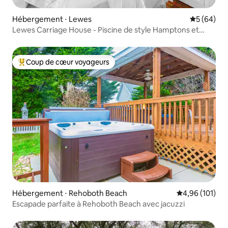
Hébergement ⋅ Lewes
Évaluation
5 (64)
Lewes Carriage House - Piscine de style Hamptons et
jacuzzi
Coup de cœur voyageurs
Coups de cœur voyageurs les plus appréciés
Hébergement ⋅ Rehoboth Beach
Évaluation moy
4,96 (101)
Escapade parfaite à Rehoboth Beach avec jacuzzi