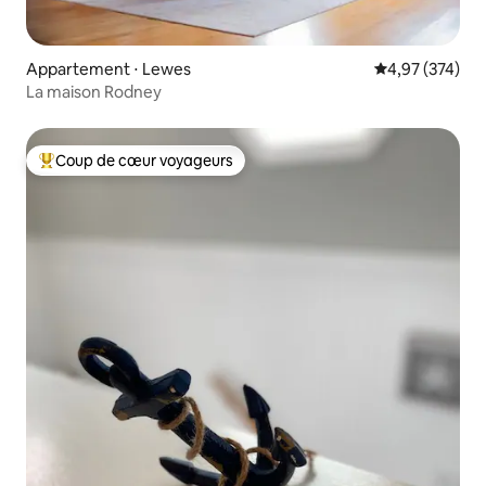
Appartement ⋅ Lewes
Évaluation moy
4,97 (374)
La maison Rodney
Coup de cœur voyageurs
Coups de cœur voyageurs les plus appréciés