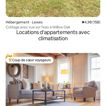
Hébergement ⋅ Lewes
Évaluation moy
4,98 (158)
Cottage avec vue sur l'eau à Willow Oak
Locations d'appartements avec
climatisation
Coup de cœur voyageurs
Coups de cœur voyageurs les plus appréciés