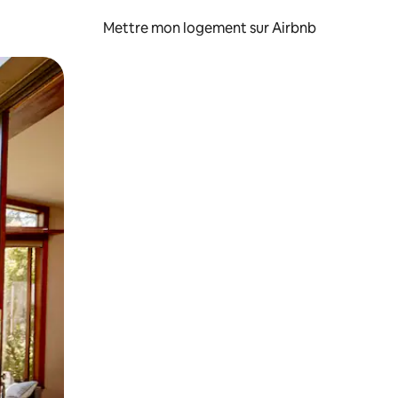
Mettre mon logement sur Airbnb
sant glisser.