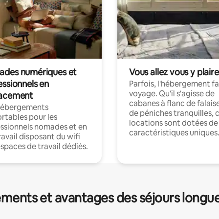
des numériques et
Vous allez vous y plaire
essionnels en
Parfois, l'hébergement fai
voyage. Qu'il s'agisse de
acement
cabanes à flanc de falais
hébergements
de péniches tranquilles, 
rtables pour les
locations sont dotées de
ssionnels nomades et en
caractéristiques uniques
ravail disposant du wifi
espaces de travail dédiés.
ments et avantages des séjours longu