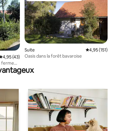
Suite
Évaluation moyenne sur
4,95 (151)
Oasis dans la forêt bavaroise
taires : 4,94 sur 5
Évaluation moyenne sur la base de 43 commentaires : 4,95 sur 5
4,95 (43)
a ferme
avantageux