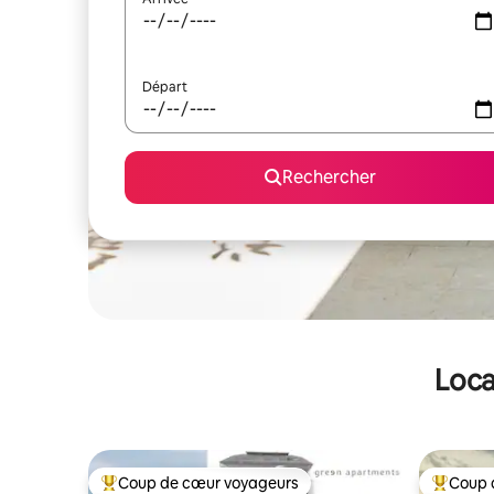
Départ
Rechercher
Loca
Coup de cœur voyageurs
Coup 
Coups de cœur voyageurs les plus appréciés
Coups de