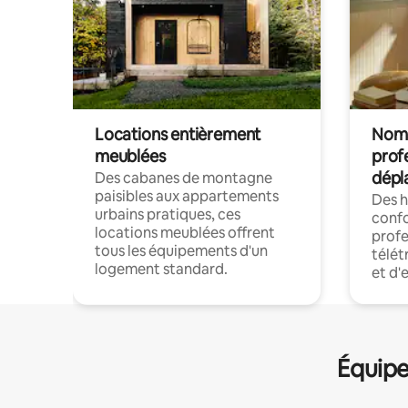
Locations entièrement
Noma
meublées
prof
dépl
Des cabanes de montagne
paisibles aux appartements
Des 
urbains pratiques, ces
confo
locations meublées offrent
profe
tous les équipements d'un
télét
logement standard.
et d'
Équipe