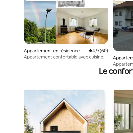
Appartement en résidence
Évaluation moyenne su
4,9 (60)
Appartement confortable avec cuisine
Apparte
et cheminée
Appartem
Le confor
panorami