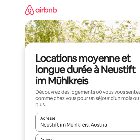
Aller
directement
au
contenu
Locations moyenne et
longue durée à Neustift
im Mühlkreis
Découvrez des logements où vous vous sente
comme chez vous pour un séjour d'un mois ou
plus.
Adresse
Lorsque les résultats s'affichent, utilisez les flèc
Arrivée