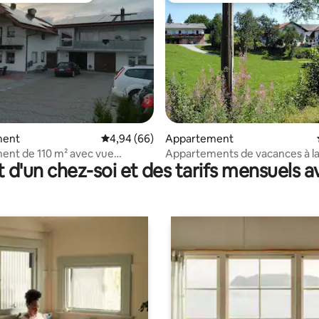
r la base de 60 commentaires : 4,9 sur 5
ment
Évaluation moyenne sur la base de 66 commen
4,94 (66)
Appartement
ent de 110 m² avec vue
Appartements de vacances à l
t d'un chez-soi et des tarifs mensuels 
que 3 chambres.
biologique