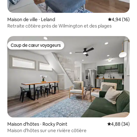
Maison de ville ⋅ Leland
Évaluation mo
4,94 (16)
Retraite côtière près de Wilmington et des plages
Coup de cœur voyageurs
Coup de cœur voyageurs
Maison d'hôtes ⋅ Rocky Point
Évaluation mo
4,88 (34)
Maison d'hôtes sur une rivière côtière