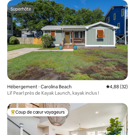
Superhôte
Superhôte
Hébergement ⋅ Carolina Beach
Évaluation mo
4,88 (32)
Lil' Pearl près de Kayak Launch, kayak inclus !
Coup de cœur voyageurs
Coups de cœur voyageurs les plus appréciés