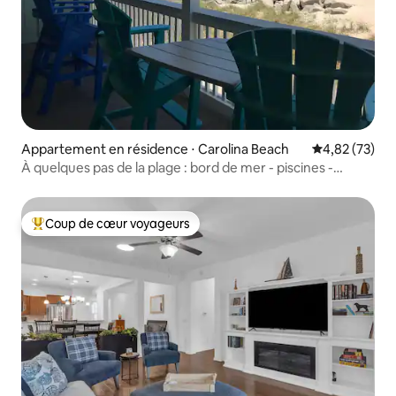
Appartement en résidence ⋅ Carolina Beach
Évaluation mo
4,82 (73)
À quelques pas de la plage : bord de mer - piscines -
emplacement de choix
Coup de cœur voyageurs
Coups de cœur voyageurs les plus appréciés