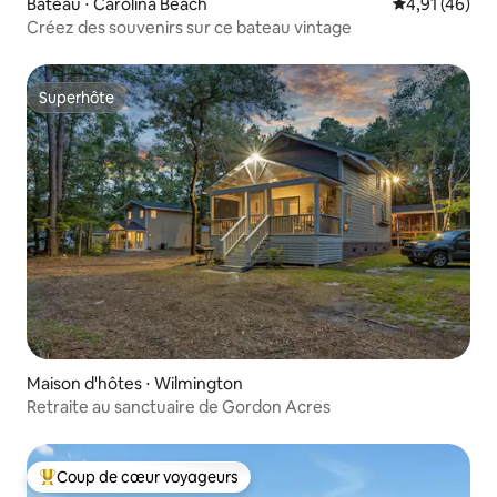
Bateau ⋅ Carolina Beach
Évaluation mo
4,91 (46)
Créez des souvenirs sur ce bateau vintage
Superhôte
Superhôte
Maison d'hôtes ⋅ Wilmington
Retraite au sanctuaire de Gordon Acres
Coup de cœur voyageurs
Coups de cœur voyageurs les plus appréciés