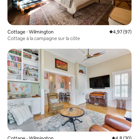
Cottage ⋅ Wilmington
Évaluation mo
4,97 (97)
Cottage à la campagne sur la côte
Cottage ⋅ Wilmington
Évaluation m
4,8 (30)