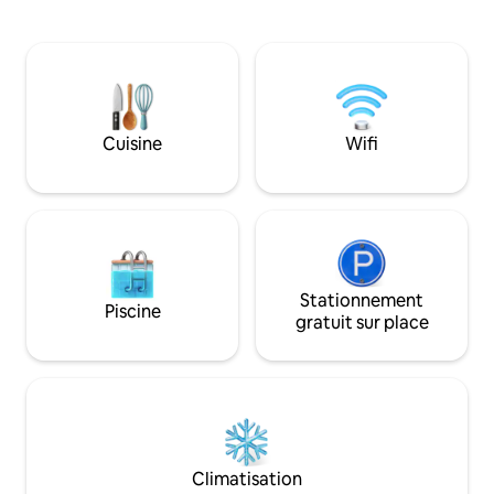
de la pêche et de la pêche au crabe pour
sangles de toit ! À
vous divertir. Faire du vélo et se
Wrightsville Beach
promener dans notre rue calme en cul-
bouteilles de Seaga
de-sac. Intimité et nature, mais avec des
Gardens ! À vélo 
plages, des restaurants, des magasins,
l'UNC. Un espace inspiré d'une micro-
un golf et des possibilités de navigation à
maison avec des p
proximité. À proximité se trouve la ville
construit en 2023.
Cuisine
Wifi
historique de Wilmington, sur la rivière
aux détails et une 
Cape Fear. Les fêtes et les événements
nous savons que v
ne sont pas autorisés.
ayant envie de rev
Stationnement
Piscine
gratuit sur place
Climatisation