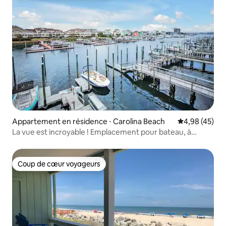
Appartement en résidence ⋅ Carolina Beach
Évaluation mo
4,98 (45)
La vue est incroyable ! Emplacement pour bateau, à
quelques pas de la plage et de la ville
Coup de cœur voyageurs
Coup de cœur voyageurs