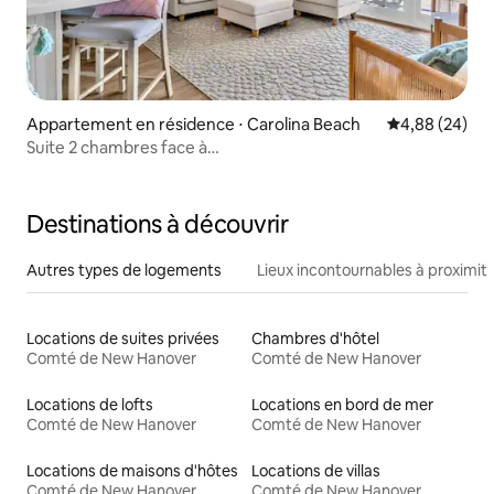
Appartement en résidence ⋅ Carolina Beach
Évaluation mo
4,88 (24)
Suite 2 chambres face à
l'océan | Promenade - Parking - Capacité : 5 personnes
Destinations à découvrir
Autres types de logements
Lieux incontournables à proximit
Locations de suites privées
Chambres d'hôtel
Comté de New Hanover
Comté de New Hanover
Locations de lofts
Locations en bord de mer
Comté de New Hanover
Comté de New Hanover
Locations de maisons d'hôtes
Locations de villas
Comté de New Hanover
Comté de New Hanover