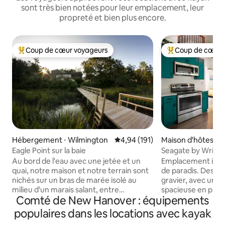
sont très bien notées pour leur emplacement, leur
propreté et bien plus encore.
Coup de cœur voyageurs
Coup de cœur 
Coups de cœur voyageurs les plus appréciés
Coups de cœur vo
Hébergement ⋅ Wilmington
Évaluation moyenne sur la base 
4,94 (191)
Maison d'hôtes ⋅ 
n
Eagle Point sur la baie
Seagate by Wrights
planche de surf e
Au bord de l'eau avec une jetée et un
Emplacement idéal
quai, notre maison et notre terrain sont
de paradis. Desce
nichés sur un bras de marée isolé au
gravier, avec une 
milieu d'un marais salant, entre
spacieuse en plein
Comté de New Hanover : équipements
l'Intracoastal Waterway et le bras de
peu moins de 3 mil
marée de Little Creek, et en face de
Wrightsville. Planc
populaires dans les locations avec kayak
l'Eagle Point Golf Club. Profitez du kayak,
douche extérieure