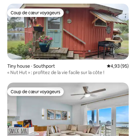
Coup de cœur voyageurs
Coup de cœur voyageurs
Tiny house ⋅ Southport
Évaluation mo
4,93 (95)
« Nut Hut » : profitez de la vie facile sur la côte !
Coup de cœur voyageurs
Coup de cœur voyageurs