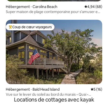
Hébergement ⋅ Carolina Beach
Évaluation mo
4,94 (68)
Super maison de plage contemporaine pour s'amuser en
famille !
Coup de cœur voyageurs
Coups de cœur voyageurs les plus appréciés
Hébergement ⋅ Bald Head Island
Évaluation
5 (16)
Vue sur le lever du soleil au bord du marais • Quai •
Locations de cottages avec kayak
2 chariots • Kayaks