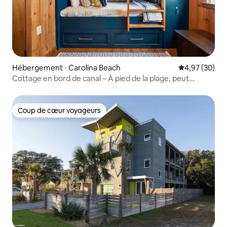
Hébergement ⋅ Carolina Beach
Évaluation mo
4,97 (30)
Cottage en bord de canal – À pied de la plage, peut
accueillir 7 personnes !
Coup de cœur voyageurs
Coup de cœur voyageurs