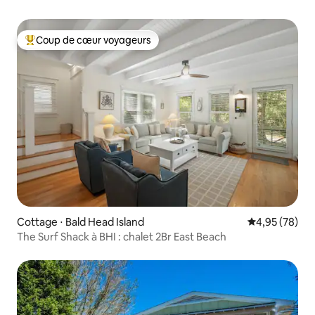
Coup de cœur voyageurs
Coups de cœur voyageurs les plus appréciés
Cottage ⋅ Bald Head Island
Évaluation mo
4,95 (78)
The Surf Shack à BHI : chalet 2Br East Beach