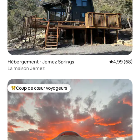
Hébergement ⋅ Jemez Springs
Évaluation mo
4,99 (68)
La maison Jemez
Coup de cœur voyageurs
Coups de cœur voyageurs les plus appréciés