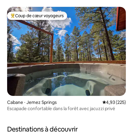
randonnées !
Coup de cœur voyageurs
Coups de cœur voyageurs les plus appréciés
Cabane ⋅ Jemez Springs
Évaluation moy
4,93 (225)
Escapade confortable dans la forêt avec jacuzzi privé
Destinations à découvrir