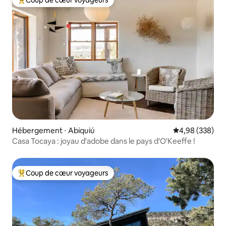
Coup de cœur voyageurs
Coups de cœur voyageurs les plus appréciés
Hébergement ⋅ Abiquiú
Évaluation moy
4,98 (338)
Casa Tocaya : joyau d'adobe dans le pays d'O'Keeffe !
Coup de cœur voyageurs
Coups de cœur voyageurs les plus appréciés