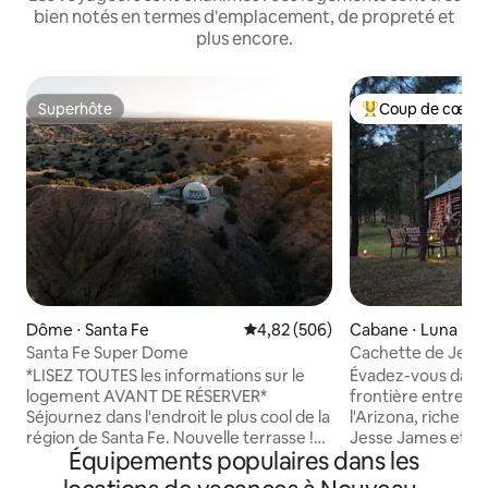
bien notés en termes d'emplacement, de propreté et
plus encore.
Superhôte
Coup de cœur 
Superhôte
Coups de cœur vo
Dôme ⋅ Santa Fe
Évaluation moyenne sur la base 
4,82 (506)
Cabane ⋅ Luna
Santa Fe Super Dome
Cachette de Jess
chasseurs de pier
*LISEZ TOUTES les informations sur le
Évadez-vous dans 
logement AVANT DE RÉSERVER*
frontière entre l
Séjournez dans l'endroit le plus cool de la
l'Arizona, riche en
région de Santa Fe. Nouvelle terrasse !
Jesse James et sa
Équipements populaires dans les
Dôme de glamping sur 8 hectares privés
ici à la fin des an
au milieu de canyons anciens, juste au
(Double J) existe 