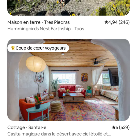
Maison en terre ⋅ Tres Piedras
Évaluation moy
4,94 (246)
Hummingbirds Nest Earthship - Taos
Coup de cœur voyageurs
Coups de cœur voyageurs les plus appréciés
Cottage ⋅ Santa Fe
Évaluation 
5 (539)
Casita magique dans le désert avec ciel étoilé et