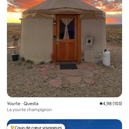
Yourte ⋅ Questa
Évaluation moy
4,98 (103)
La yourte champignon
Coup de cœur voyageurs