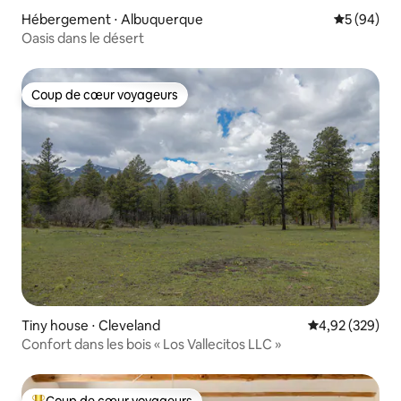
Hébergement ⋅ Albuquerque
Évaluation
5 (94)
Oasis dans le désert
Coup de cœur voyageurs
Coup de cœur voyageurs
Tiny house ⋅ Cleveland
Évaluation moy
4,92 (329)
Confort dans les bois « Los Vallecitos LLC »