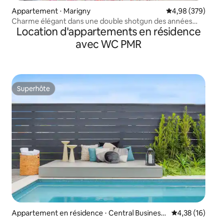
Appartement ⋅ Marigny
Évaluation moy
4,98 (379)
Charme élégant dans une double shotgun des années
Location d'appartements en résidence
1890 avec cour
avec WC PMR
Superhôte
Superhôte
Appartement en résidence ⋅ Central Business
Évaluation mo
4,38 (16)