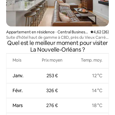
Appartement en résidence ⋅ Central Business
Évaluation mo
4,62 (26)
District
Suite d'hôtel haut de gamme à CBD, près du Vieux Carré
Quel est le meilleur moment pour visiter
français
La Nouvelle-Orléans ?
Mois
Prix moyen
Temp. moy.
Janv.
253 €
12 °C
Févr.
326 €
14 °C
Mars
276 €
18 °C