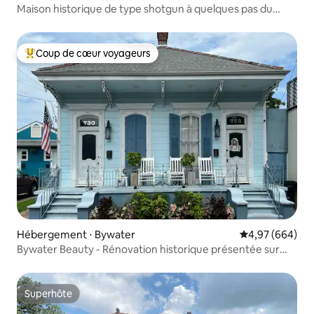
Maison historique de type shotgun à quelques pas du
Vieux Carré
Coup de cœur voyageurs
Coups de cœur voyageurs les plus appréciés
Hébergement ⋅ Bywater
Évaluation moy
4,97 (664)
Bywater Beauty - Rénovation historique présentée sur
Hgtv
Superhôte
Superhôte