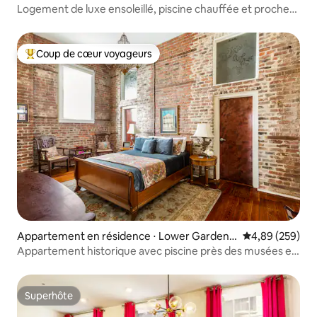
District
Logement de luxe ensoleillé, piscine chauffée et proche
du centre-ville
Coup de cœur voyageurs
Coups de cœur voyageurs les plus appréciés
Appartement en résidence ⋅ Lower Garden
Évaluation moy
4,89 (259)
District
Appartement historique avec piscine près des musées et
de Magazine St
Superhôte
Superhôte