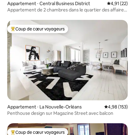
Appartement ⋅ Central Business District
Évaluation mo
4,91 (22)
Appartement de 2 chambres dans le quartier des affaires
avec grand patio | Près de FQ + S
Coup de cœur voyageurs
Coups de cœur voyageurs les plus appréciés
Appartement ⋅ La Nouvelle-Orléans
Évaluation moy
4,98 (153)
Penthouse design sur Magazine Street avec balcon
Coup de cœur voyageurs
Coups de cœur voyageurs les plus appréciés