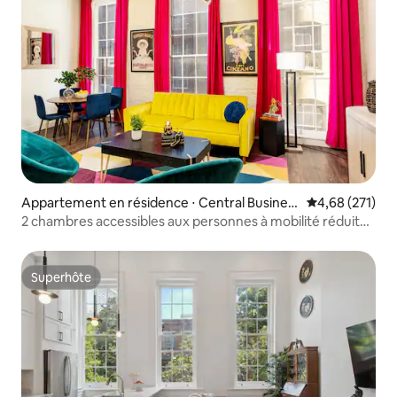
Appartement en résidence ⋅ Central Busines
Évaluation moy
4,68 (271)
s District
2 chambres accessibles aux personnes à mobilité réduite |
Cœur de la Nouvelle-Orléans
Superhôte
Superhôte