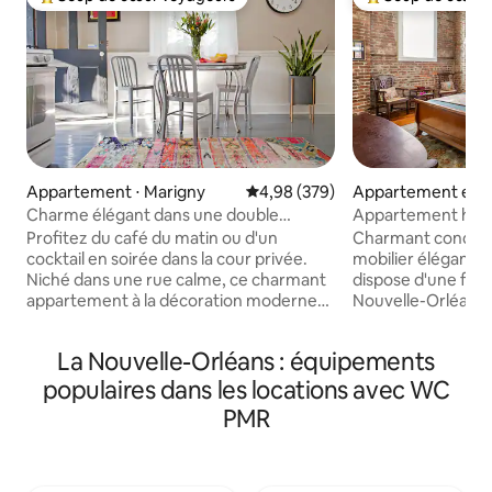
Coups de cœur voyageurs les plus appréciés
Coups de cœur vo
Appartement ⋅ Marigny
Évaluation moyenne sur la base 
4,98 (379)
Appartement en r
⋅ Lower Garden Dis
Charme élégant dans une double
Appartement histo
shotgun des années 1890 avec cour
près des musées e
Profitez du café du matin ou d'un
Charmant condo h
cocktail en soirée dans la cour privée.
mobilier élégant ma
Niché dans une rue calme, ce charmant
dispose d'une flar
appartement à la décoration moderne
Nouvelle-Orléans 
dispose de planchers de bois franc
de bois franc d'or
d'origine, d'une baignoire sur pieds et de
murs en briques à
La Nouvelle-Orléans : équipements
manteaux de cheminée. Des touches
d'œuvres d'art un
vintage et une cuisine lumineuse et
sans aucun doute 
populaires dans les locations avec WC
aérée ajoutent à la sensation
revitaliser de votr
PMR
accueillante. Idéalement situé, à
piscine ombragée e
quelques pas ou à vélo de Frenchman St
première unité, a
et du quartier français. Walkscore de 90
garage convoité, e
et Bikescore de 97. Nous n'accueillons
quartiers Garden