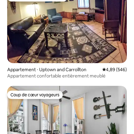
Appartement ⋅ Uptown and Carrollton
Évaluation moy
4,89 (546)
Appartement confortable entièrement meublé
Coup de cœur voyageurs
Coup de cœur voyageurs