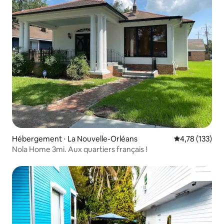
Hébergement ⋅ La Nouvelle-Orléans
Évaluation moy
4,78 (133)
Nola Home 3mi. Aux quartiers français !