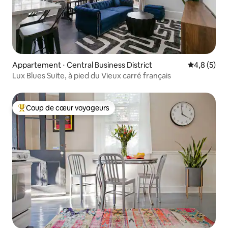
Appartement ⋅ Central Business District
Évaluation 
4,8 (5)
Lux Blues Suite, à pied du Vieux carré français
Coup de cœur voyageurs
Coups de cœur voyageurs les plus appréciés