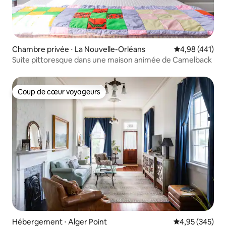
Chambre privée ⋅ La Nouvelle-Orléans
Évaluation moy
4,98 (441)
Suite pittoresque dans une maison animée de Camelback
Coup de cœur voyageurs
Coup de cœur voyageurs
Hébergement ⋅ Alger Point
Évaluation moy
4,95 (345)