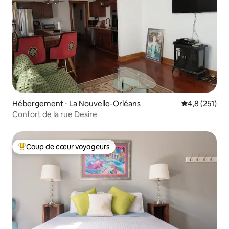
recommandations. Nous sommes là
pour vous aider, mais nous sommes
également heureux de laisser l'invité
avoir son espace.
Hébergement ⋅ La Nouvelle-Orléans
Évaluation mo
4,8 (251)
Confort de la rue Desire
Coup de cœur voyageurs
Coups de cœur voyageurs les plus appréciés