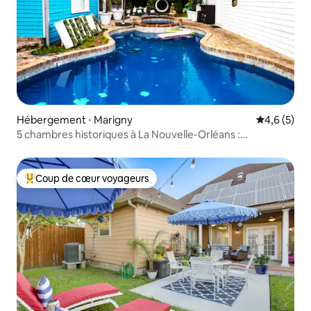
Hébergement ⋅ Marigny
Évaluation 
4,6 (5)
5 chambres historiques à La Nouvelle-Orléans :
emplacement privilégié
Coup de cœur voyageurs
Coups de cœur voyageurs les plus appréciés