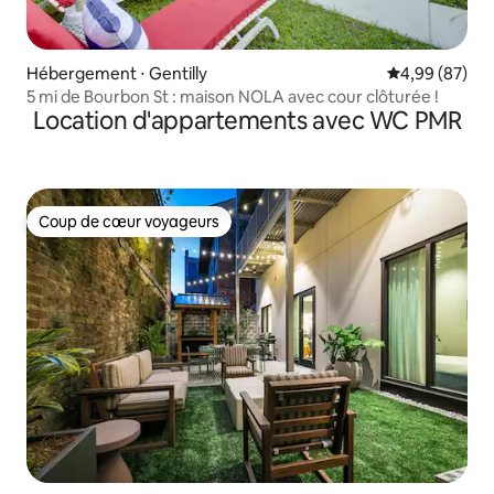
Hébergement ⋅ Gentilly
Évaluation mo
4,99 (87)
5 mi de Bourbon St : maison NOLA avec cour clôturée !
Location d'appartements avec WC PMR
Coup de cœur voyageurs
Coup de cœur voyageurs