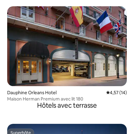
Dauphine Orleans Hotel
Évaluation mo
4,57 (14)
Maison Herman Premium avec lit 180
Hôtels avec terrasse
Superhôte