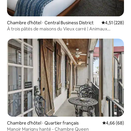
Chambre d'hôtel ⋅ Central Business District
Évaluation moy
4,51 (228)
À trois pâtés de maisons du Vieux carré | Animaux
acceptés
Chambre d'hôtel ⋅ Quartier français
Évaluation mo
4,66 (68)
Manoir Marigny hanté - Chambre Queen