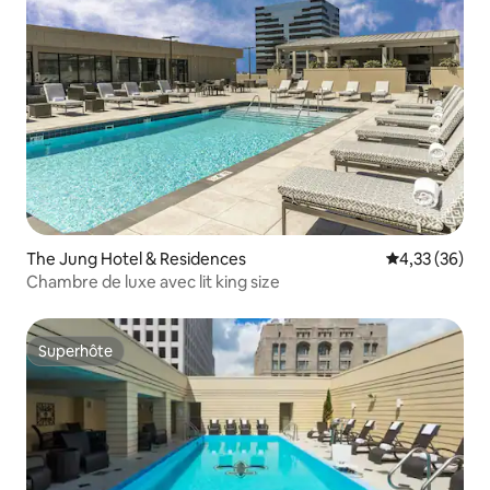
The Jung Hotel & Residences
Évaluation mo
4,33 (36)
Chambre de luxe avec lit king size
Superhôte
Superhôte