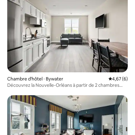
Chambre d'hôtel ⋅ Bywater
Évaluation m
4,67 (6)
Découvrez la Nouvelle-Orléans à partir de 2 chambres
près de Frenchman St.