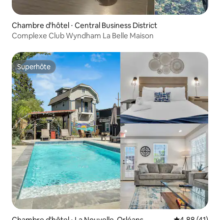
Chambre d'hôtel ⋅ Central Business District
Complexe Club Wyndham La Belle Maison
Superhôte
Superhôte
Chambre d'hôtel ⋅ La Nouvelle-Orléans
Évaluation mo
4,88 (41)