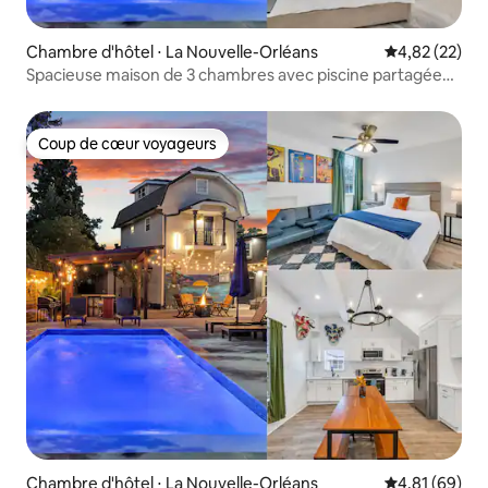
Chambre d'hôtel ⋅ La Nouvelle-Orléans
Évaluation mo
4,82 (22)
Spacieuse maison de 3 chambres avec piscine partagée
dans un hôtel
Coup de cœur voyageurs
Coup de cœur voyageurs
Chambre d'hôtel ⋅ La Nouvelle-Orléans
Évaluation mo
4,81 (69)