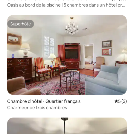
Oasis au bord de la piscine ! 5 chambres dans un hôtel près
du canal Saint-Martin
Superhôte
Superhôte
Chambre d'hôtel ⋅ Quartier français
Évaluatio
5 (3)
Charmeur de trois chambres