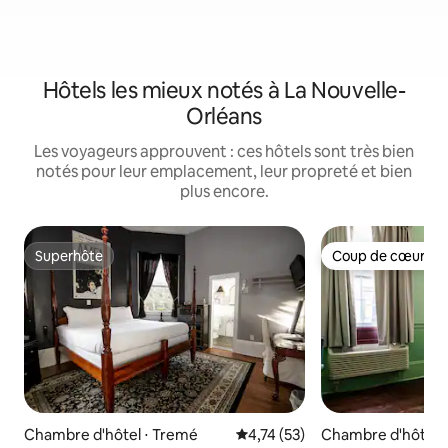
Hôtels les mieux notés à La Nouvelle-
Orléans
Les voyageurs approuvent : ces hôtels sont très bien
notés pour leur emplacement, leur propreté et bien
plus encore.
Superhôte
Coup de cœur vo
Superhôte
Coup de cœur vo
Chambre d'hôtel ⋅ Tremé
Évaluation moyenne sur la base
4,74 (53)
Chambre d'hôtel ⋅ 