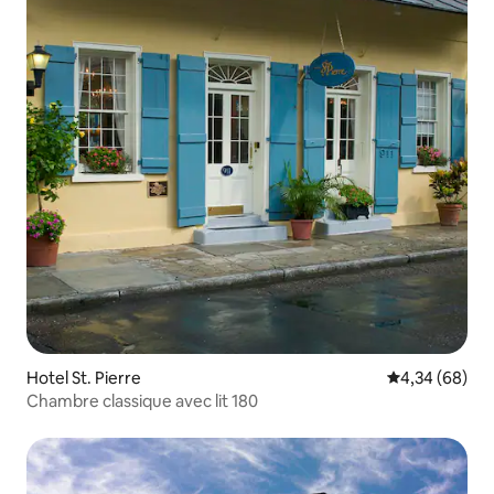
Hotel St. Pierre
Évaluation mo
4,34 (68)
Chambre classique avec lit 180