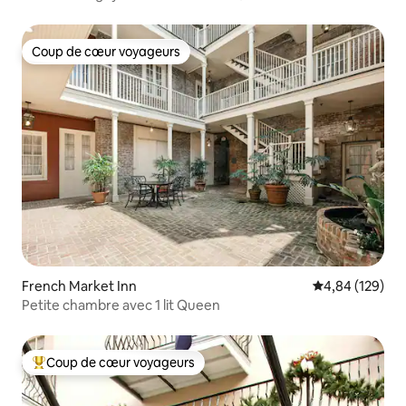
Coup de cœur voyageurs
Coup de cœur voyageurs
French Market Inn
Évaluation moy
4,84 (129)
Petite chambre avec 1 lit Queen
Coup de cœur voyageurs
Coups de cœur voyageurs les plus appréciés