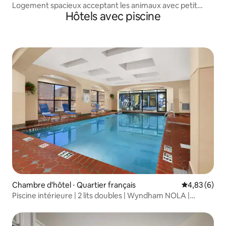
Logement spacieux acceptant les animaux avec petit
Hôtels avec piscine
déjeuner gratuit !
Chambre d'hôtel ⋅ Quartier français
Évaluation m
4,83 (6)
Piscine intérieure | 2 lits doubles | Wyndham NOLA |
2 logements