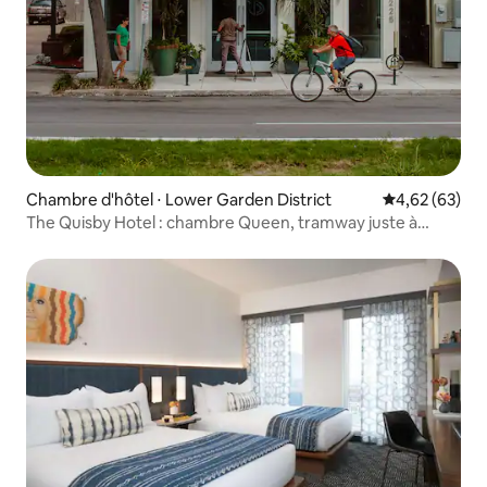
Chambre d'hôtel ⋅ Lower Garden District
Évaluation mo
4,62 (63)
The Quisby Hotel : chambre Queen, tramway juste à
l'extérieur !