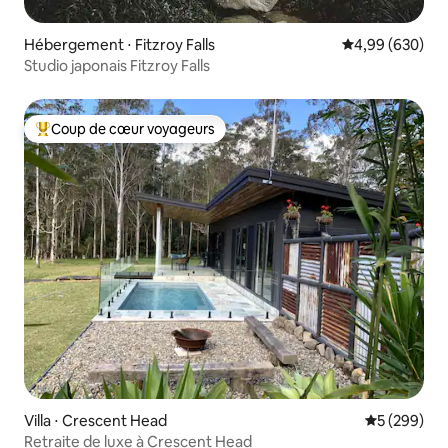
Hébergement ⋅ Fitzroy Falls
Évaluation moy
4,99 (630)
Studio japonais Fitzroy Falls
Coup de cœur voyageurs
Coups de cœur voyageurs les plus appréciés
Villa ⋅ Crescent Head
Évaluation 
5 (299)
Retraite de luxe à Crescent Head