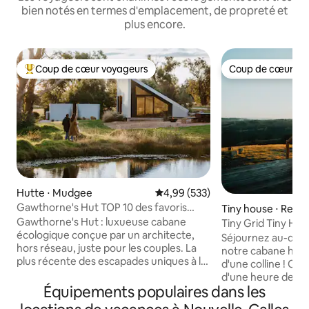
bien notés en termes d'emplacement, de propreté et
plus encore.
Coup de cœur voyageurs
Coup de cœur vo
Coups de cœur voyageurs les plus appréciés
Coup de cœur vo
Hutte ⋅ Mudgee
Évaluation moyenne sur la base 
4,99 (533)
Gawthorne's Hut TOP 10 des favoris
Tiny house ⋅ Reed
dans le MONDE.
Gawthorne's Hut : luxueuse cabane
Tiny Grid Tiny Hou
écologique conçue par un architecte,
extérieure
Séjournez au-des
hors réseau, juste pour les couples. La
notre cabane hor
plus récente des escapades uniques à la
d'une colline ! Conduisez à un peu plus
campagne de Wilgowrah, y compris
d'une heure de Me
l'église Wilgowrah et le chalet de Tom.
Équipements populaires dans les
trouverez notre m
Construite pour offrir une vue
sur notre propriét