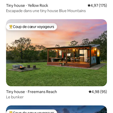
Tiny house ⋅ Yellow Rock
Évaluation moy
4,97 (175)
Escapade dans une tiny house Blue Mountains
Coup de cœur voyageurs
Coups de cœur voyageurs les plus appréciés
Tiny house ⋅ Freemans Reach
Évaluation mo
4,98 (95)
Le bunker