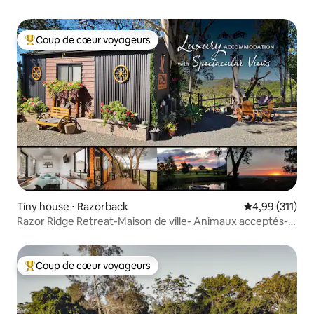
Coup de cœur voyageurs
Coups de cœur voyageurs les plus appréciés
Tiny house ⋅ Razorback
Évaluation moy
4,99 (311)
Razor Ridge Retreat-Maison de ville- Animaux acceptés-
Vues
Coup de cœur voyageurs
Coups de cœur voyageurs les plus appréciés