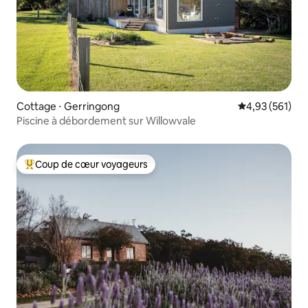
Cottage ⋅ Gerringong
Évaluation moy
4,93 (561)
Piscine à débordement sur Willowvale
Coup de cœur voyageurs
Coups de cœur voyageurs les plus appréciés