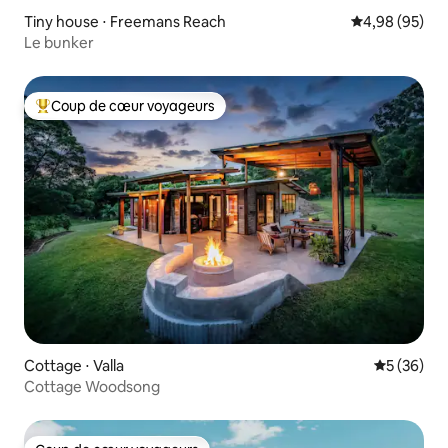
Tiny house ⋅ Freemans Reach
Évaluation mo
4,98 (95)
Le bunker
Coup de cœur voyageurs
Coups de cœur voyageurs les plus appréciés
Cottage ⋅ Valla
Évaluation
5 (36)
Cottage Woodsong