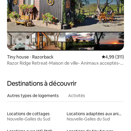
Tiny house ⋅ Razorback
Évaluation moy
4,99 (311)
Razor Ridge Retreat-Maison de ville- Animaux acceptés-
Vues
Destinations à découvrir
Autres types de logements
Activités
Locations de cottages
Locations adaptées aux animaux
Nouvelle-Galles du Sud
Nouvelle-Galles du Sud