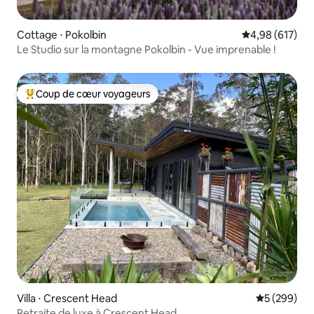
Cottage ⋅ Pokolbin
Évaluation moy
4,98 (617)
Le Studio sur la montagne Pokolbin - Vue imprenable !
Coup de cœur voyageurs
Coups de cœur voyageurs les plus appréciés
Villa ⋅ Crescent Head
Évaluation 
5 (299)
Retraite de luxe à Crescent Head