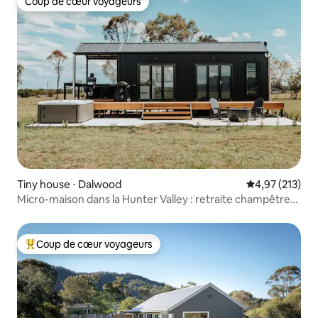
Coup de cœur voyageurs
Coup de cœur voyageurs
Tiny house ⋅ Dalwood
Évaluation moy
4,97 (213)
Micro-maison dans la Hunter Valley : retraite champêtre
relaxante
Coup de cœur voyageurs
Coups de cœur voyageurs les plus appréciés