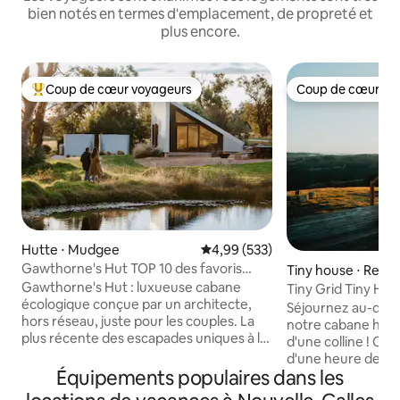
bien notés en termes d'emplacement, de propreté et
plus encore.
Coup de cœur voyageurs
Coup de cœur vo
Coups de cœur voyageurs les plus appréciés
Coup de cœur vo
Hutte ⋅ Mudgee
Évaluation moyenne sur la base 
4,99 (533)
Gawthorne's Hut TOP 10 des favoris
Tiny house ⋅ Reed
dans le MONDE.
Gawthorne's Hut : luxueuse cabane
Tiny Grid Tiny Hou
écologique conçue par un architecte,
extérieure
Séjournez au-des
hors réseau, juste pour les couples. La
notre cabane hor
plus récente des escapades uniques à la
d'une colline ! Conduisez à un peu plus
campagne de Wilgowrah, y compris
d'une heure de Me
l'église Wilgowrah et le chalet de Tom.
Équipements populaires dans les
trouverez notre m
Construite pour offrir une vue
sur notre propriét