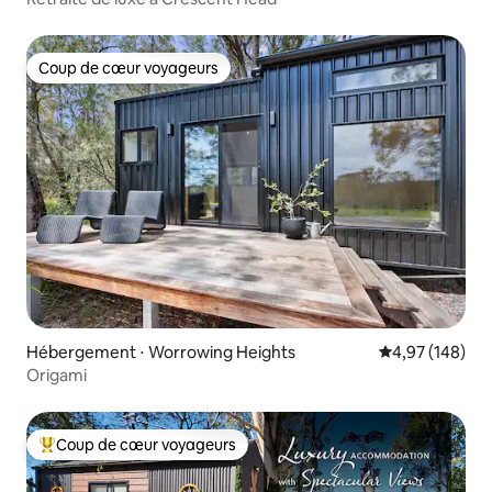
Coup de cœur voyageurs
Coup de cœur voyageurs
Hébergement ⋅ Worrowing Heights
Évaluation moy
4,97 (148)
Origami
Coup de cœur voyageurs
Coups de cœur voyageurs les plus appréciés