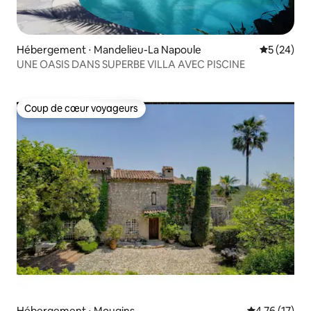
Hébergement ⋅ Mandelieu-La Napoule
Évaluation
5 (24)
UNE OASIS DANS SUPERBE VILLA AVEC PISCINE
Coup de cœur voyageurs
Coup de cœur voyageurs
Hébergement ⋅ Mougins
Évaluation mo
4,76 (17)