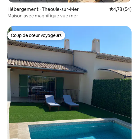
Hébergement ⋅ Théoule-sur-Mer
Évaluation mo
4,78 (54)
Maison avec magnifique vue mer
Coup de cœur voyageurs
Coup de cœur voyageurs