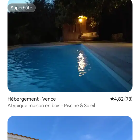
Superhôte
Superhôte
Hébergement ⋅ Vence
Évaluation mo
4,82 (73)
Atypique maison en bois - Piscine & Soleil