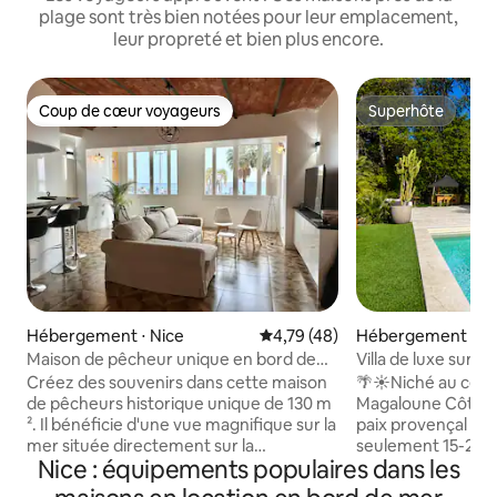
plage sont très bien notées pour leur emplacement,
leur propreté et bien plus encore.
Coup de cœur voyageurs
Superhôte
Coup de cœur voyageurs
Superhôte
Hébergement ⋅ Nice
Évaluation moyenne sur la base
4,79 (48)
Hébergement ⋅ Ca
Mer
Maison de pêcheur unique en bord de
Villa de luxe sur la
mer
de la plage et du 
Créez des souvenirs dans cette maison
🌴☀️Niché au cœur
de pêcheurs historique unique de 130 m
Magaloune Côte d'
². Il bénéficie d'une vue magnifique sur la
paix provençal de 
mer située directement sur la
seulement 15-20 m
Nice : équipements populaires dans les
Promenade des Anglais. Idéal pour un
plage de Serre, du
séjour entre amis et en famille, il se
centre-ville, cette