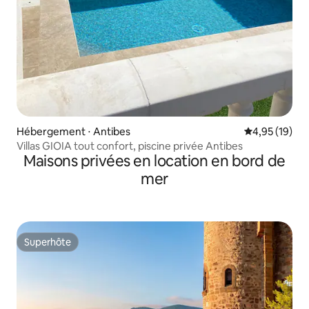
Hébergement ⋅ Antibes
Évaluation mo
4,95 (19)
Villas GIOIA tout confort, piscine privée Antibes
Maisons privées en location en bord de
mer
Superhôte
Superhôte