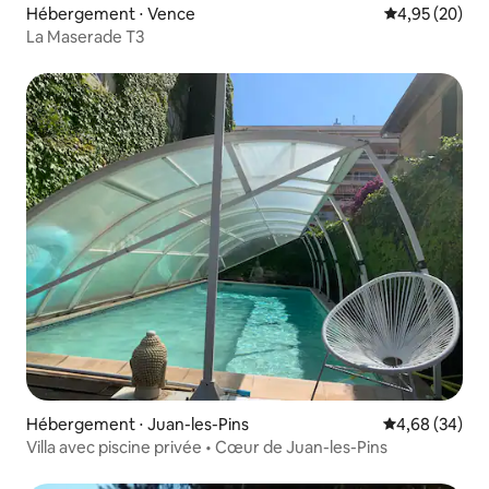
Hébergement ⋅ Vence
Évaluation mo
4,95 (20)
La Maserade T3
Hébergement ⋅ Juan-les-Pins
Évaluation mo
4,68 (34)
Villa avec piscine privée • Cœur de Juan-les-Pins