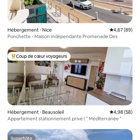
Hébergement ⋅ Nice
Évaluation mo
4,67 (89)
Ponchette - Maison Indépendante Promenade Des
Coup de cœur voyageurs
Coups de cœur voyageurs les plus appréciés
Hébergement ⋅ Beausoleil
Évaluation mo
4,98 (58)
Appartement stationnement privé ! " Méditerranée "
Superhôte