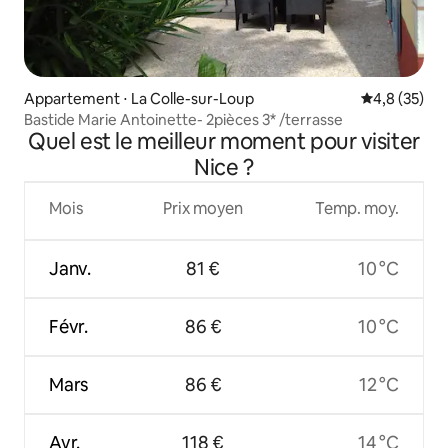
Appartement ⋅ La Colle-sur-Loup
Évaluation m
4,8 (35)
Bastide Marie Antoinette- 2pièces 3* /terrasse
Quel est le meilleur moment pour visiter
Nice ?
Mois
Prix moyen
Temp. moy.
Janv.
81 €
10 °C
Févr.
86 €
10 °C
Mars
86 €
12 °C
Avr.
118 €
14 °C