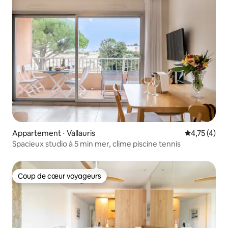
Appartement ⋅ Vallauris
Évaluation m
4,75 (4)
Spacieux studio à 5 min mer, clime piscine tennis
Coup de cœur voyageurs
Coup de cœur voyageurs