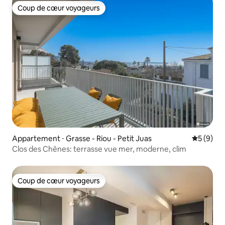
Coup de cœur voyageurs
Coup de cœur voyageurs
Appartement ⋅ Grasse - Riou - Petit Juas
Évaluatio
5 (9)
Clos des Chênes: terrasse vue mer, moderne, clim
Coup de cœur voyageurs
Coup de cœur voyageurs