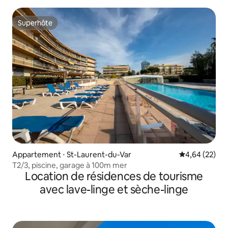
Superhôte
Superhôte
Appartement ⋅ St-Laurent-du-Var
Évaluation mo
4,64 (22)
T2/3, piscine, garage à 100m mer
Location de résidences de tourisme
avec lave-linge et sèche-linge