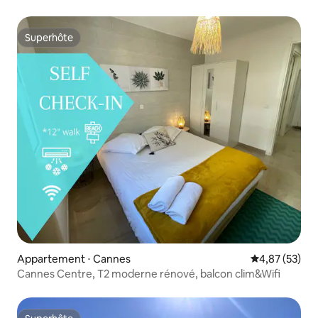
Superhôte
Superhôte
Appartement ⋅ Cannes
Évaluation mo
4,87 (53)
Cannes Centre, T2 moderne rénové, balcon clim&Wifi