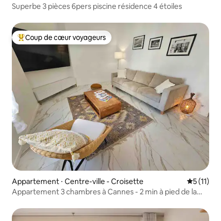
Superbe 3 pièces 6pers piscine résidence 4 étoiles
Coup de cœur voyageurs
Coups de cœur voyageurs les plus appréciés
Appartement ⋅ Centre-ville - Croisette
Évaluatio
5 (11)
Appartement 3 chambres à Cannes - 2 min à pied de la
plage