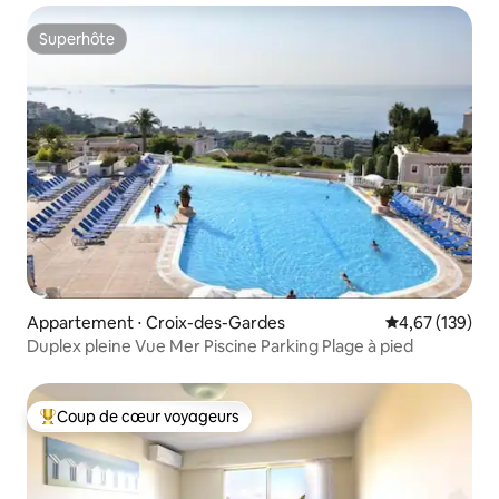
Superhôte
Superhôte
Appartement ⋅ Croix-des-Gardes
Évaluation moy
4,67 (139)
Duplex pleine Vue Mer Piscine Parking Plage à pied
Coup de cœur voyageurs
Coups de cœur voyageurs les plus appréciés