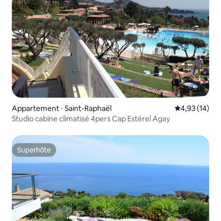
Appartement ⋅ Saint-Raphaël
Évaluation mo
4,93 (14)
Studio cabine climatisé 4pers Cap Estérel Agay
Superhôte
Superhôte