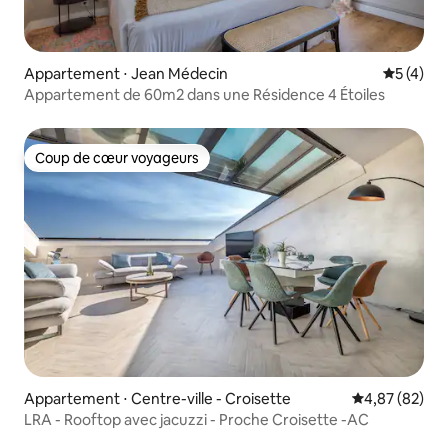
Appartement ⋅ Jean Médecin
Évaluatio
5 (4)
Appartement de 60m2 dans une Résidence 4 Étoiles
Coup de cœur voyageurs
Coup de cœur voyageurs
Appartement ⋅ Centre-ville - Croisette
Évaluation mo
4,87 (82)
LRA - Rooftop avec jacuzzi - Proche Croisette -AC