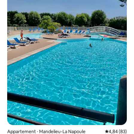
Appartement ⋅ Mandelieu-La Napoule
Évaluation mo
4,84 (83)