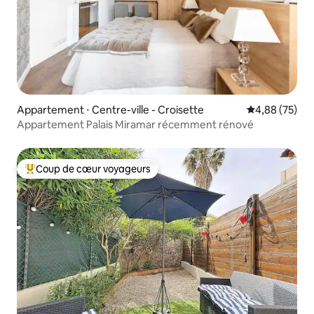
Appartement ⋅ Centre-ville - Croisette
Évaluation mo
4,88 (75)
Appartement Palais Miramar récemment rénové
Coup de cœur voyageurs
Coups de cœur voyageurs les plus appréciés