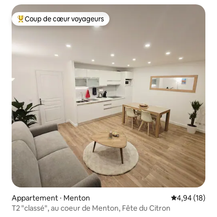
Coup de cœur voyageurs
Coups de cœur voyageurs les plus appréciés
Appartement ⋅ Menton
Évaluation mo
4,94 (18)
T2 "classé", au coeur de Menton, Fête du Citron