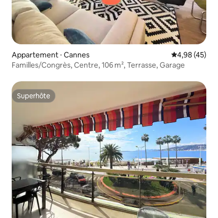
Appartement ⋅ Cannes
Évaluation mo
4,98 (45)
Familles/Congrès, Centre, 106 m², Terrasse, Garage
Superhôte
Superhôte