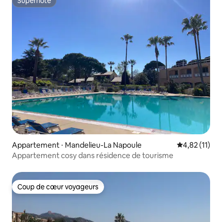
Superhôte
Superhôte
Appartement ⋅ Mandelieu-La Napoule
Évaluation mo
4,82 (11)
Appartement cosy dans résidence de tourisme
Coup de cœur voyageurs
Coup de cœur voyageurs