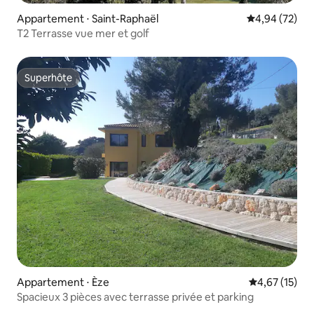
Appartement ⋅ Saint-Raphaël
Évaluation mo
4,94 (72)
T2 Terrasse vue mer et golf
Superhôte
Superhôte
Appartement ⋅ Èze
Évaluation mo
4,67 (15)
Spacieux 3 pièces avec terrasse privée et parking