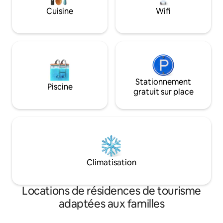
Place du Revely ; c’est un joyau
parking municipal e
Cuisine
Wifi
discrètement niché dans les parties les
de l’immeuble
plus anciennes d’Antibes.
Stationnement
Piscine
gratuit sur place
Climatisation
Locations de résidences de tourisme
adaptées aux familles