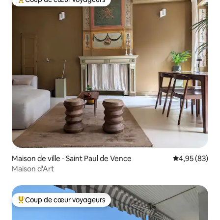
Coups de cœur voyageurs les plus appréciés
Maison de ville ⋅ Saint Paul de Vence
Évaluation mo
4,95 (83)
Maison d'Art
Coup de cœur voyageurs
Coups de cœur voyageurs les plus appréciés