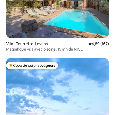
Villa ⋅ Tourrette-Levens
Évaluation moy
4,89 (167)
Magnifique villa avec piscine, 15 mn de NICE
Coup de cœur voyageurs
Coups de cœur voyageurs les plus appréciés