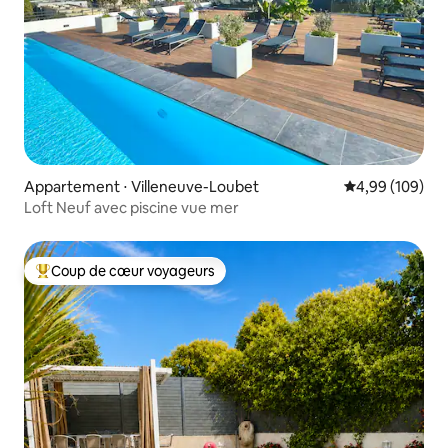
Appartement ⋅ Villeneuve-Loubet
Évaluation moy
4,99 (109)
Loft Neuf avec piscine vue mer
Coup de cœur voyageurs
Coups de cœur voyageurs les plus appréciés