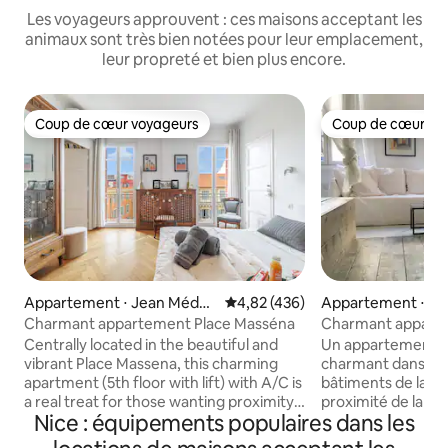
Les voyageurs approuvent : ces maisons acceptant les
animaux sont très bien notées pour leur emplacement,
leur propreté et bien plus encore.
Coup de cœur voyageurs
Coup de cœur vo
Coup de cœur voyageurs
Coup de cœur vo
Appartement ⋅ Jean Médec
Évaluation moyenne sur la base 
4,82 (436)
Appartement ⋅ Ni
in
Charmant appartement Place Masséna
Charmant apparte
dans la vieille ville.
Centrally located in the beautiful and
Un appartement t
vibrant Place Massena, this charming
charmant dans l'un
apartment (5th floor with lift) with A/C is
bâtiments de la viei
a real treat for those wanting proximity
proximité de la pla
Nice : équipements populaires dans les
to the main attractions. This beautiful
belle partie de Ni
and spacious apartment has great views
confortable et ch