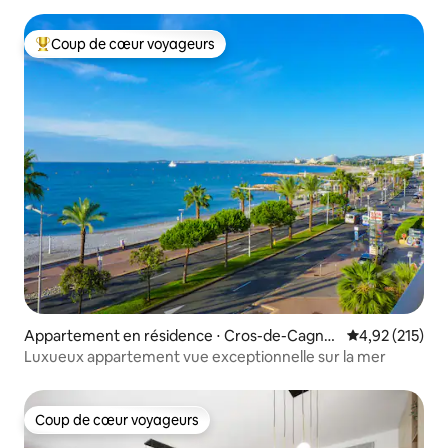
Coup de cœur voyageurs
Coups de cœur voyageurs les plus appréciés
Appartement en résidence ⋅ Cros-de-Cagne
Évaluation moy
4,92 (215)
s
Luxueux appartement vue exceptionnelle sur la mer
Coup de cœur voyageurs
Coup de cœur voyageurs