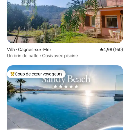
Villa ⋅ Cagnes-sur-Mer
Évaluation moy
4,98 (160)
Un brin de paille • Oasis avec piscine
Coup de cœur voyageurs
Coups de cœur voyageurs les plus appréciés