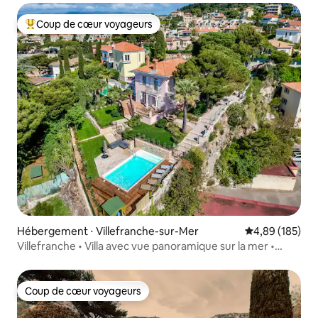
Coup de cœur voyageurs
Coups de cœur voyageurs les plus appréciés
Hébergement ⋅ Villefranche-sur-Mer
Évaluation moy
4,89 (185)
Villefranche • Villa avec vue panoramique sur la mer •
Piscine et climatisation
Coup de cœur voyageurs
Coup de cœur voyageurs