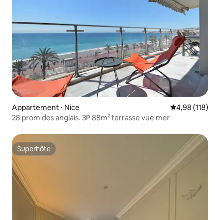
Appartement ⋅ Nice
Évaluation moy
4,98 (118)
28 prom des anglais. 3P 88m² terrasse vue mer
Superhôte
Superhôte