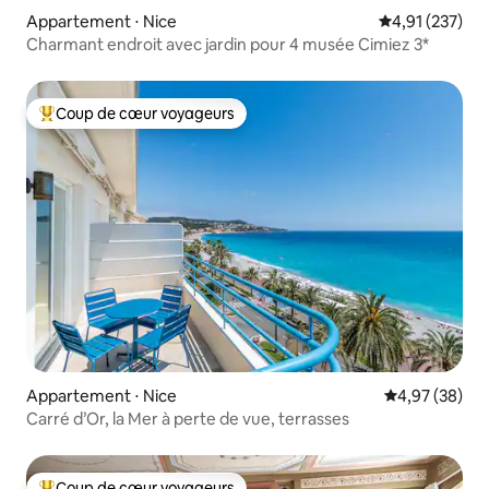
Appartement ⋅ Nice
Évaluation moy
4,91 (237)
Charmant endroit avec jardin pour 4 musée Cimiez 3*
Coup de cœur voyageurs
Coups de cœur voyageurs les plus appréciés
Appartement ⋅ Nice
Évaluation mo
4,97 (38)
Carré d’Or, la Mer à perte de vue, terrasses
Coup de cœur voyageurs