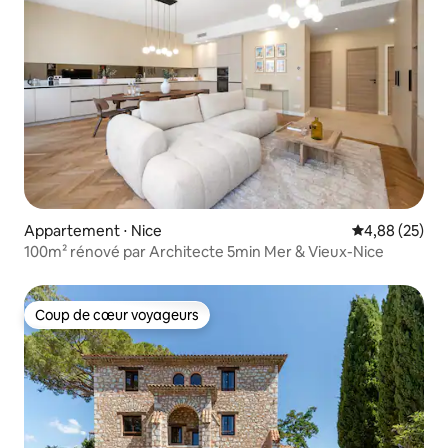
Appartement ⋅ Nice
Évaluation mo
4,88 (25)
100m² rénové par Architecte 5min Mer & Vieux-Nice
Coup de cœur voyageurs
Coup de cœur voyageurs