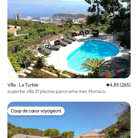
Villa ⋅ La Turbie
Évaluation moy
4,85 (265)
superbe villa 3* piscine panorama mer Monaco
Coup de cœur voyageurs
Coup de cœur voyageurs