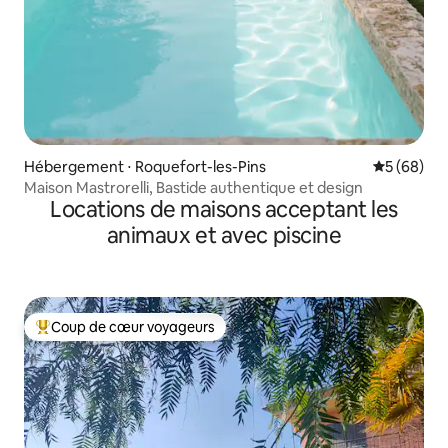
Hébergement ⋅ Roquefort-les-Pins
Évaluation
5 (68)
Maison Mastrorelli, Bastide authentique et design
Locations de maisons acceptant les
animaux et avec piscine
Coup de cœur voyageurs
Coups de cœur voyageurs les plus appréciés