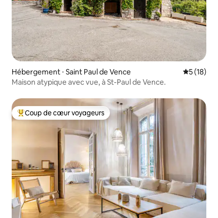
Hébergement ⋅ Saint Paul de Vence
Évaluation
5 (18)
Maison atypique avec vue, à St-Paul de Vence.
Coup de cœur voyageurs
Coups de cœur voyageurs les plus appréciés