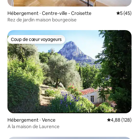
Hébergement ⋅ Centre-ville - Croisette
Évaluation
5 (45)
Rez de jardin maison bourgeoise
Coup de cœur voyageurs
Coup de cœur voyageurs
Hébergement ⋅ Vence
Évaluation moy
4,88 (128)
A la maison de Laurence