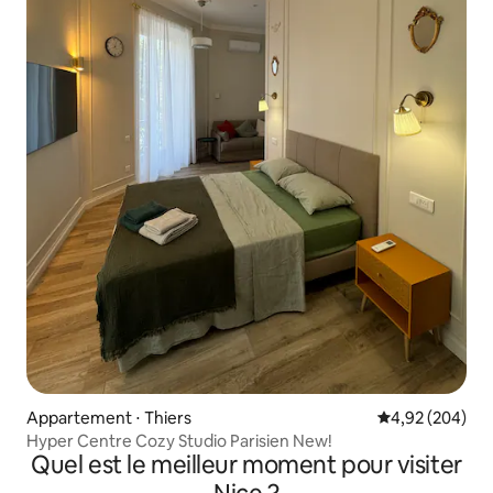
Appartement ⋅ Thiers
Évaluation moy
4,92 (204)
Hyper Centre Cozy Studio Parisien New!
Quel est le meilleur moment pour visiter