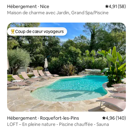
Hébergement ⋅ Nice
Évaluation mo
4,91 (58)
Maison de charme avec Jardin, Grand Spa/Piscine
Coup de cœur voyageurs
Coups de cœur voyageurs les plus appréciés
Hébergement ⋅ Roquefort-les-Pins
Évaluation moy
4,96 (140)
LOFT – En pleine nature - Piscine chauffée - Sauna