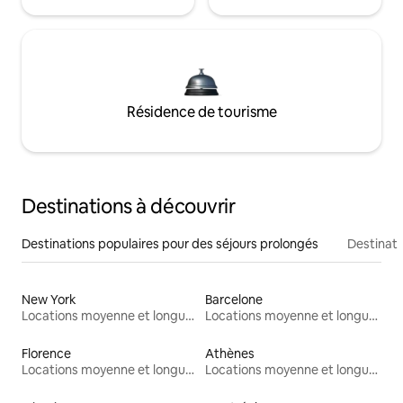
Résidence de tourisme
Destinations à découvrir
Destinations populaires pour des séjours prolongés
Destinati
New York
Barcelone
Locations moyenne et longue durée
Locations moyenne et longue durée
Florence
Athènes
Locations moyenne et longue durée
Locations moyenne et longue durée