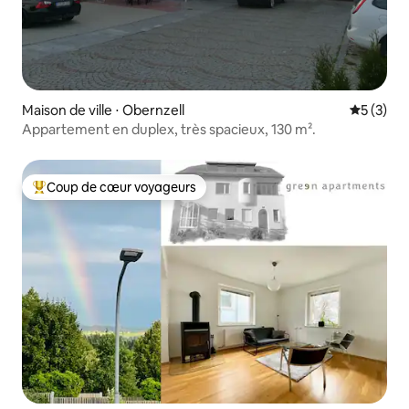
Maison de ville ⋅ Obernzell
Évaluatio
5 (3)
Appartement en duplex, très spacieux, 130 m².
Coup de cœur voyageurs
Coups de cœur voyageurs les plus appréciés