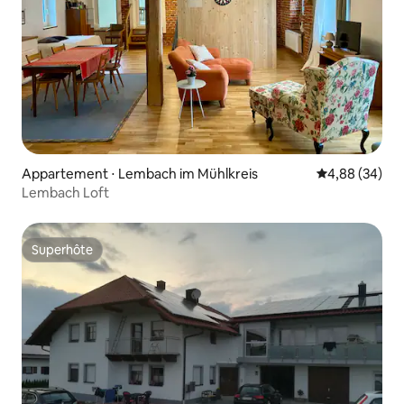
Appartement ⋅ Lembach im Mühlkreis
Évaluation mo
4,88 (34)
Lembach Loft
Superhôte
Superhôte