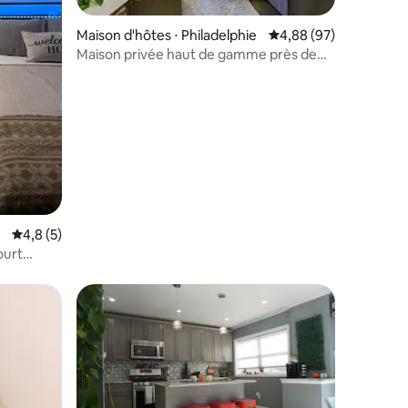
Maison d'hôtes ⋅ Philadelphie
Évaluation moyenne su
4,88 (97)
Maison privée haut de gamme près de
ntaires : 4,9 sur 5
parc et écuries
Évaluation moyenne sur la base de 5 commentaires : 4,8 sur 5
4,8 (5)
ourt