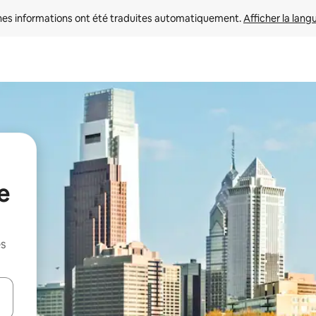
nes informations ont été traduites automatiquement. 
Afficher la lang
e
es
hes vers le haut et vers le bas pour les parcourir ou en appuyant et en fai