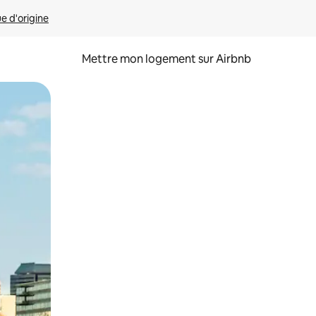
ue d'origine
Mettre mon logement sur Airbnb
sant glisser.