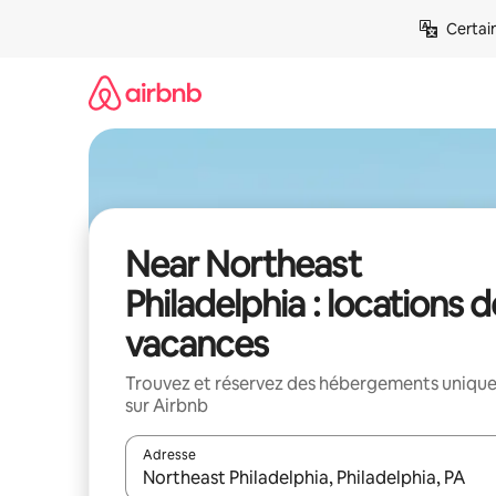
Aller
Certai
directement
au
contenu
Near Northeast
Philadelphia : locations d
vacances
Trouvez et réservez des hébergements uniqu
sur Airbnb
Adresse
Lorsque les résultats s'affichent, utilisez les flèc