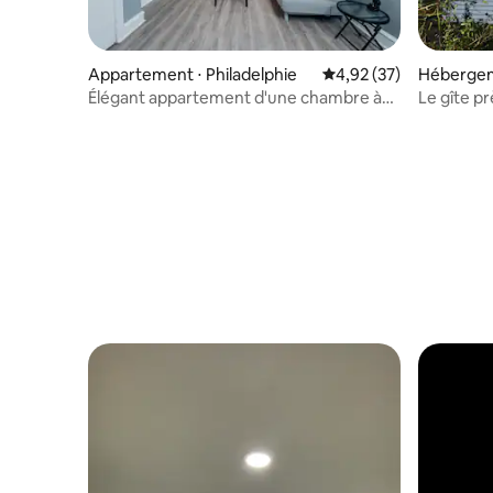
Appartement ⋅ Philadelphie
Évaluation moyenne su
4,92 (37)
Hébergem
Élégant appartement d'une chambre à
Le gîte p
Philadelphie
Philadelp