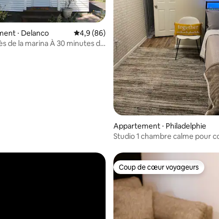
r la base de 37 commentaires : 4,92 sur 5
ent ⋅ Delanco
Évaluation moyenne sur la base de 86 comme
4,9 (86)
rès de la marina À 30 minutes de
hie
Appartement ⋅ Philadelphie
Studio 1 chambre calme pour c
séjour avec parking gratuit
Coup de cœur voyageurs
Coup de cœur voyageurs