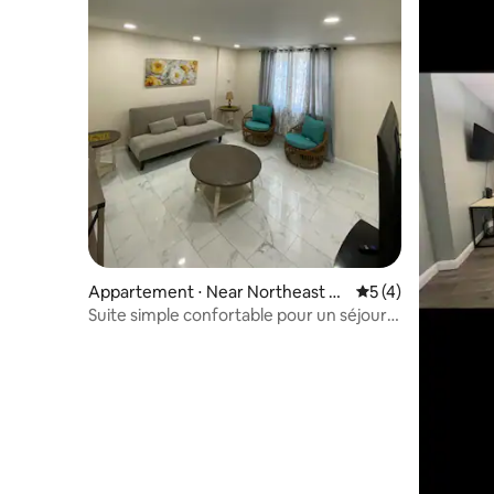
Appartement ⋅ Near Northeast P
Évaluation moyenn
5 (4)
hiladelphia
Suite simple confortable pour un séjour
agréable (privée)