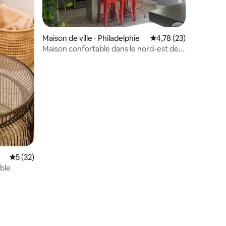
Maison de ville ⋅ Philadelphie
Évaluation moyenne su
4,78 (23)
Maison confortable dans le nord-est de
Philadelphie
Évaluation moyenne sur la base de 32 commentaires : 5 sur 5
5 (32)
ble