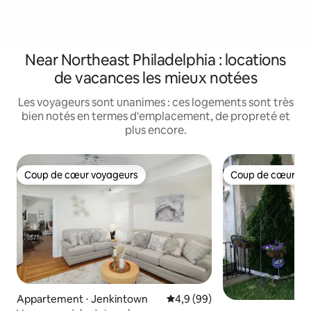
Near Northeast Philadelphia : locations
de vacances les mieux notées
Les voyageurs sont unanimes : ces logements sont très
bien notés en termes d'emplacement, de propreté et
plus encore.
Coup de cœur voyageurs
Coup de cœur vo
Coup de cœur voyageurs
Coup de cœur vo
Appartement ⋅ Jenkintown
Évaluation moyenne sur la bas
4,9 (99)