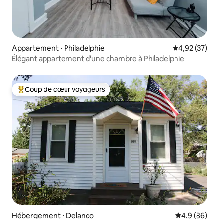
Appartement ⋅ Philadelphie
Évaluation mo
4,92 (37)
Élégant appartement d'une chambre à Philadelphie
Coup de cœur voyageurs
Coups de cœur voyageurs les plus appréciés
Hébergement ⋅ Delanco
Évaluation m
4,9 (86)