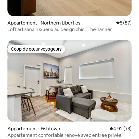
Appartement ⋅ Northern Liberties
Évaluation
5 (87)
Loft artisanal luxueux au design chic | The Tanner
Coup de cœur voyageurs
Coup de cœur voyageurs
Appartement ⋅ Fishtown
Évaluation mo
4,92 (73)
Appartement confortable rénové avec entrée privée