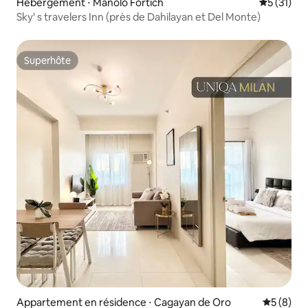
Hébergement ⋅ Manolo Fortich
Évaluation
5 (31)
Sky' s travelers Inn (près de Dahilayan et Del Monte)
Superhôte
Superhôte
Appartement en résidence ⋅ Cagayan de Oro
Évaluatio
5 (8)