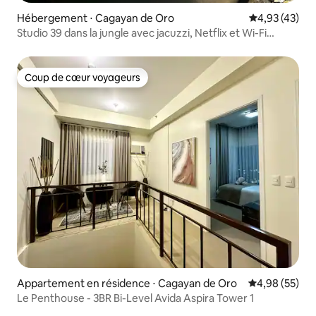
Hébergement ⋅ Cagayan de Oro
Évaluation mo
4,93 (43)
Studio 39 dans la jungle avec jacuzzi, Netflix et Wi-Fi
rapide
Coup de cœur voyageurs
Coup de cœur voyageurs
Appartement en résidence ⋅ Cagayan de Oro
Évaluation mo
4,98 (55)
Le Penthouse - 3BR Bi-Level Avida Aspira Tower 1