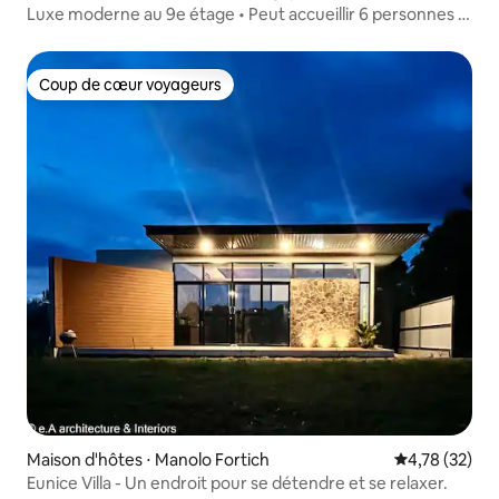
Luxe moderne au 9e étage • Peut accueillir 6 personnes •
Limketkai Loop
Coup de cœur voyageurs
Coup de cœur voyageurs
Maison d'hôtes ⋅ Manolo Fortich
Évaluation mo
4,78 (32)
Eunice Villa - Un endroit pour se détendre et se relaxer.