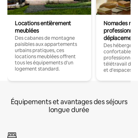
Locations entièrement
Nomades num
meublées
professionnel
déplacement
Des cabanes de montagne
paisibles aux appartements
Des hébergem
urbains pratiques, ces
confortables p
locations meublées offrent
professionnels
tous les équipements d'un
télétravail dis
logement standard.
et d'espaces de
Équipements et avantages des séjours
longue durée