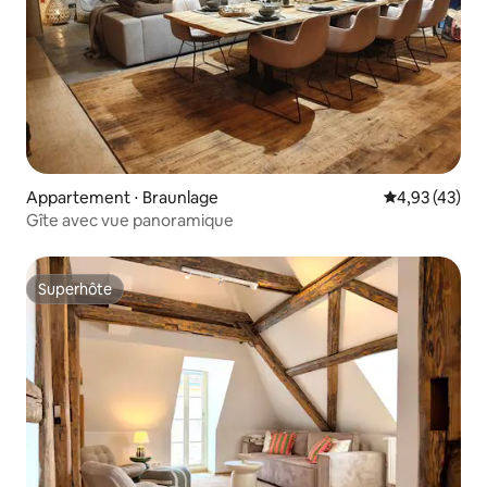
Appartement ⋅ Braunlage
Évaluation mo
4,93 (43)
Gîte avec vue panoramique
Superhôte
Superhôte