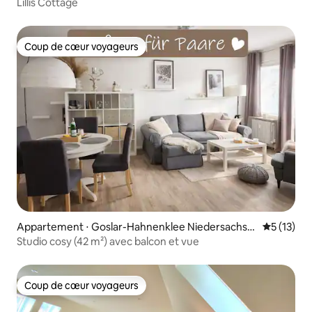
Lillis Cottage
Coup de cœur voyageurs
Coup de cœur voyageurs
Appartement ⋅ Goslar-Hahnenklee Niedersachse
Évaluation
5 (13)
n
Studio cosy (42 m²) avec balcon et vue
Coup de cœur voyageurs
Coup de cœur voyageurs