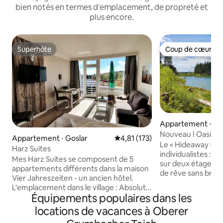
bien notés en termes d'emplacement, de propreté et
plus encore.
Superhôte
Coup de cœur vo
Superhôte
Coup de cœur vo
Appartement ⋅ Go
Nouveau ! Oasis de
Appartement ⋅ Goslar
Évaluation moyenne sur la base 
4,81 (173)
charme GLÜCKSKL
Le « Hideaway » pa
Harz Suites
individualistes : Appartement en duplex
Mes Harz Suites se composent de 5
sur deux étages d
appartements différents dans la maison
de rêve sans bruit 
Vier Jahreszeiten - un ancien hôtel.
demande avec cave
L'emplacement dans le village : Absolut
L'appartement con
Équipements populaires dans les
zenral - entre le parc thermal et
avec une grande q
(découverte)Bocksberg. Informations
locations de vacances à Oberer
une grande attenti
touristiques, téléphérique, église,
étage se trouvent l