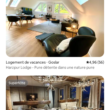
Logement de vacances ⋅ Goslar
Évaluation mo
4,96 (56)
Harzpur Lodge - Pure détente dans une nature pure
Superhôte
Superhôte