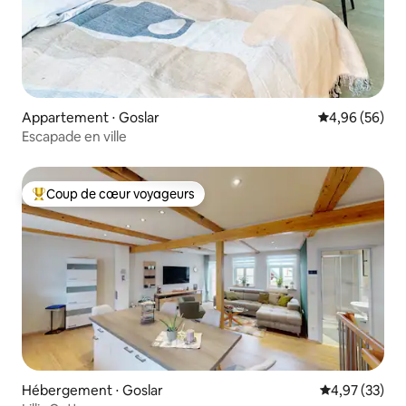
Appartement ⋅ Goslar
Évaluation mo
4,96 (56)
Escapade en ville
Coup de cœur voyageurs
Coups de cœur voyageurs les plus appréciés
Hébergement ⋅ Goslar
Évaluation mo
4,97 (33)