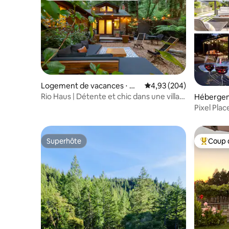
Logement de vacances ⋅ Mo
Évaluation moyenne sur 
4,93 (204)
nte Rio
Rio Haus | Détente et chic dans une villa
Hébergem
haut de gamme
Pixel Plac
sanctuaire
Superhôte
Coup 
Superhôte
Coups de