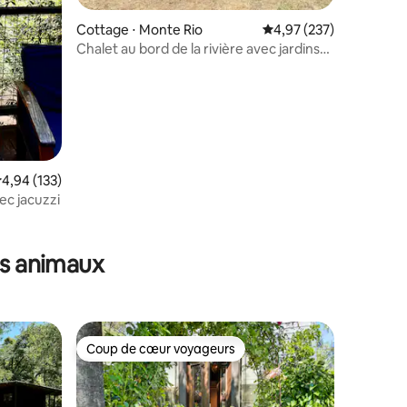
Cottage ⋅ Monte Rio
Évaluation moyenne sur
4,97 (237)
Chalet au bord de la rivière avec jardins
luxuriants et jacuzzi !
mmentaires : 5 sur 5
valuation moyenne sur la base de 133 commentaires : 4,94 sur 5
4,94 (133)
c jacuzzi
es animaux
Coup de cœur voyageurs
Coup de cœur voyageurs