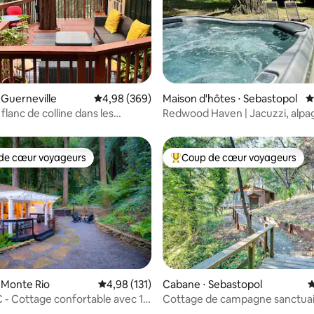
la base de 304 commentaires : 4,85 sur 5
 Guerneville
Évaluation moyenne sur la base de 369 commen
4,98 (369)
Maison d'hôtes ⋅ Sebastopol
É
 flanc de colline dans les
Redwood Haven | Jacuzzi, alpa
avec jacuzzi
jeux
de cœur voyageurs
Coup de cœur voyageurs
 cœur voyageurs les plus appréciés
Coups de cœur voyageurs les p
 Monte Rio
Évaluation moyenne sur la base de 131 comme
4,98 (131)
Cabane ⋅ Sebastopol
É
 - Cottage confortable avec 1
Cottage de campagne sanctua
 la base de 394 commentaires : 4,9 sur 5
lle de bain