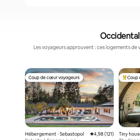
Occidental 
Les voyageurs approuvent : ces logements de v
Coup de cœur voyageurs
Coup 
Coup de cœur voyageurs
Coups de
Hébergement ⋅ Sebastopol
Évaluation moyenne sur
4,98 (121)
Tiny hous