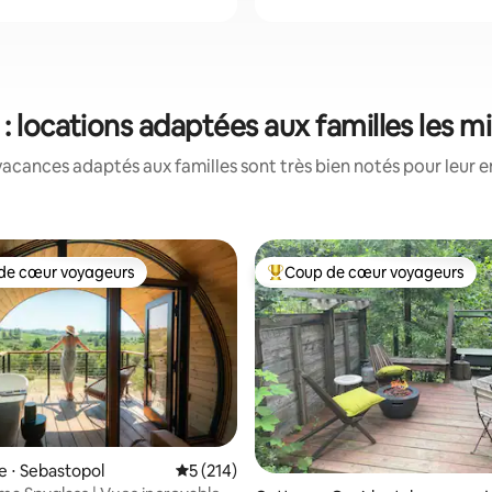
: locations adaptées aux familles les 
acances adaptés aux familles sont très bien notés pour leur e
de cœur voyageurs
Coup de cœur voyageurs
 cœur voyageurs les plus appréciés
Coups de cœur voyageurs les p
 la base de 121 commentaires : 4,98 sur 5
e ⋅ Sebastopol
Évaluation moyenne sur la base de 214 co
5 (214)