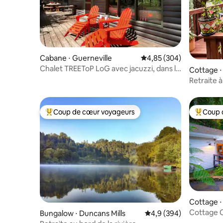
Cabane ⋅ Guerneville
Évaluation moyenne sur 
4,85 (304)
Chalet TREEToP LoG avec jacuzzi, dans la
Cottage ⋅
forêt de séquoias, poêle à bois
Retraite à
séquoias 
Coup de cœur voyageurs
Coup 
Coups de cœur voyageurs les plus appréciés
Coups de
Cottage ⋅
Cottage C
Bungalow ⋅ Duncans Mills
Évaluation moyenne sur
4,9 (394)
lit et 1 sa