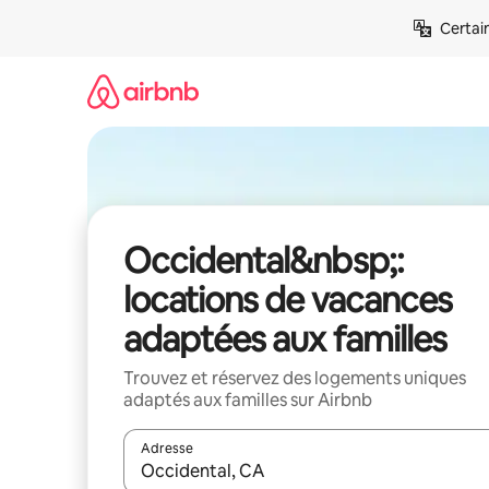
Aller
Certai
directement
au
contenu
Occidental&nbsp;:
locations de vacances
adaptées aux familles
Trouvez et réservez des logements uniques
adaptés aux familles sur Airbnb
Adresse
Lorsque les résultats s'affichent, utilisez les flèc