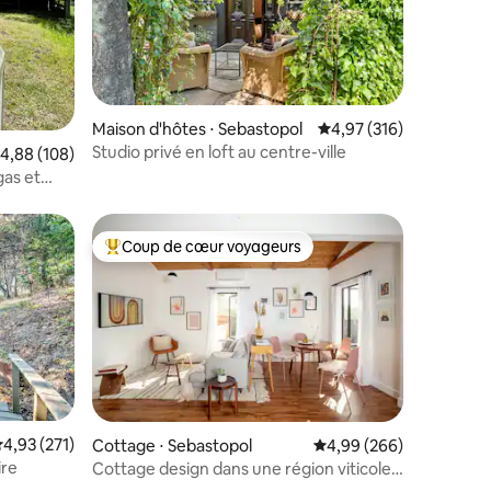
Maison d'hôtes ⋅ Sebastopol
Évaluation moyenne sur
4,97 (316)
Studio privé en loft au centre-ville
taires : 4,98 sur 5
valuation moyenne sur la base de 108 commentaires : 4,88 sur 5
4,88 (108)
gas et
Coup de cœur voyageurs
lus appréciés
Coups de cœur voyageurs les plus appréciés
ntaires : 4,98 sur 5
valuation moyenne sur la base de 271 commentaires : 4,93 sur 5
4,93 (271)
Cottage ⋅ Sebastopol
Évaluation moyenne sur
4,99 (266)
ire
Cottage design dans une région viticole,
emplacement parfait