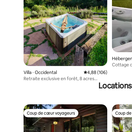
Hébergem
Cottage d
avec jacu
Villa ⋅ Occidental
Évaluation moyenne sur 
4,88 (106)
Retraite exclusive en forêt, 8 acres
Locations
privés + jacuzzi
Coup de cœur voyageurs
Coup de
Coup de cœur voyageurs
Coup de