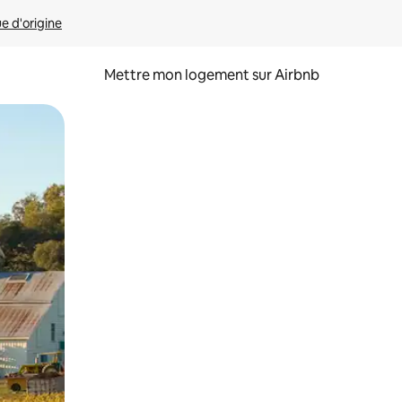
ue d'origine
Mettre mon logement sur Airbnb
sant glisser.