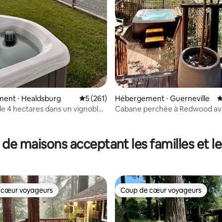
ent ⋅ Healdsburg
Évaluation moyenne sur la base de 261 co
5 (261)
Hébergement ⋅ Guerneville
É
e 4 hectares dans un vignoble
Cabane perchée à Redwood ave
zzi et terrain de pétanque
la base de 106 commentaires : 4,88 sur 5
 de maisons acceptant les familles et l
 cœur voyageurs
Coup de cœur voyageurs
 cœur voyageurs
Coup de cœur voyageurs