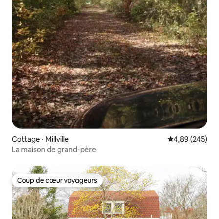
Cottage ⋅ Millville
Évaluation moy
4,89 (245)
La maison de grand-père
Coup de cœur voyageurs
Coup de cœur voyageurs