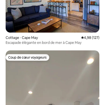
Cottage ⋅ Cape May
Évaluation moy
4,98 (127)
Escapade élégante en bord de mer à Cape May
Coup de cœur voyageurs
Coup de cœur voyageurs