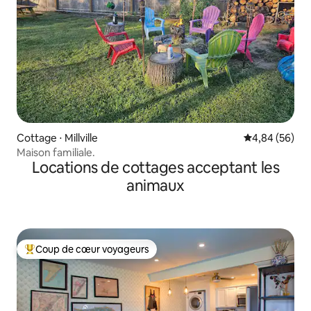
Cottage ⋅ Millville
Évaluation mo
4,84 (56)
Maison familiale.
Locations de cottages acceptant les
animaux
Coup de cœur voyageurs
Coups de cœur voyageurs les plus appréciés