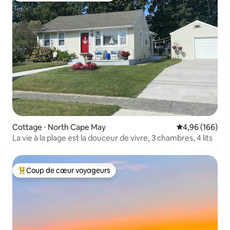
Cottage ⋅ North Cape May
Évaluation moy
4,96 (166)
La vie à la plage est la douceur de vivre, 3 chambres, 4 lits
Coup de cœur voyageurs
Coups de cœur voyageurs les plus appréciés