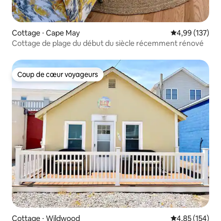
Cottage ⋅ Cape May
Évaluation moy
4,99 (137)
Cottage de plage du début du siècle récemment rénové
Coup de cœur voyageurs
Coup de cœur voyageurs
Cottage ⋅ Wildwood
Évaluation moy
4,85 (154)