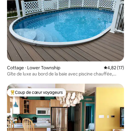
Cottage ⋅ Lower Township
Évaluation mo
4,82 (17)
Gîte de luxe au bord de la baie avec piscine chauffée,
animaux acceptés
Coup de cœur voyageurs
Coups de cœur voyageurs les plus appréciés