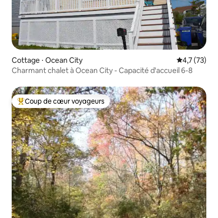
Cottage ⋅ Ocean City
Évaluation m
4,7 (73)
Charmant chalet à Ocean City - Capacité d'accueil 6-8
Coup de cœur voyageurs
Coups de cœur voyageurs les plus appréciés