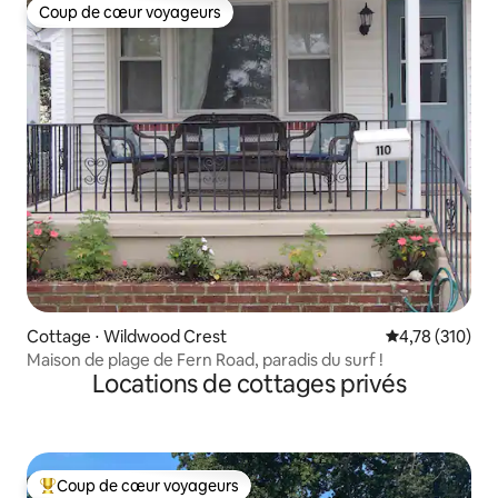
Coup de cœur voyageurs
Coup de cœur voyageurs
Cottage ⋅ Wildwood Crest
Évaluation moy
4,78 (310)
Maison de plage de Fern Road, paradis du surf !
Locations de cottages privés
Coup de cœur voyageurs
Coups de cœur voyageurs les plus appréciés