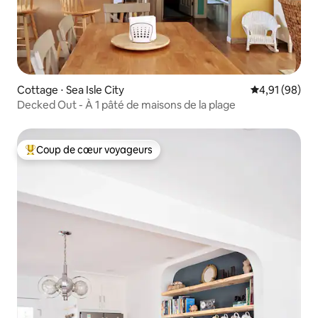
Cottage ⋅ Sea Isle City
Évaluation mo
4,91 (98)
Decked Out - À 1 pâté de maisons de la plage
Coup de cœur voyageurs
Coups de cœur voyageurs les plus appréciés