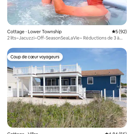
Cottage ⋅ Lower Township
Évaluation
5 (92)
2 lits~Jacuzzi~Off-SeasonSeaLaVie~ Réductions de 3 à
7 jours
Coup de cœur voyageurs
Coup de cœur voyageurs