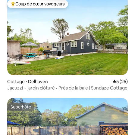
Coup de cœur voyageurs
Coups de cœur voyageurs les plus appréciés
Cottage ⋅ Delhaven
Évaluation
5 (26)
Jacuzzi + jardin clôturé • Près de la baie | Sundaze Cottage
Superhôte
Superhôte