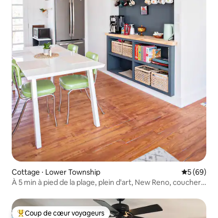
Cottage ⋅ Lower Township
Évaluation
5 (69)
À 5 min à pied de la plage, plein d'art, New Reno, couchers
de soleil
Coup de cœur voyageurs
Coups de cœur voyageurs les plus appréciés