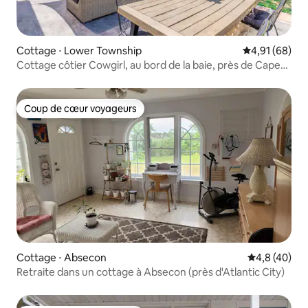
Cottage ⋅ Lower Township
Évaluation mo
4,91 (68)
Cottage côtier Cowgirl, au bord de la baie, près de Cape
May
Coup de cœur voyageurs
Coup de cœur voyageurs
Cottage ⋅ Absecon
Évaluation m
4,8 (40)
Retraite dans un cottage à Absecon (près d'Atlantic City)