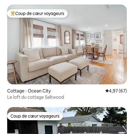
Coup de cœur voyageurs
Coups de cœur voyageurs les plus appréciés
Cottage ⋅ Ocean City
Évaluation mo
4,97 (67)
Le loft du cottage Saltwood
Coup de cœur voyageurs
Coup de cœur voyageurs