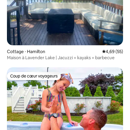
Cottage ⋅ Hamilton
Évaluation mo
4,69 (55)
Maison à Lavender Lake | Jacuzzi + kayaks + barbecue
Coup de cœur voyageurs
Coup de cœur voyageurs