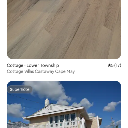
Cottage ⋅ Lower Township
Évaluation
5 (17)
Cottage Villas Castaway Cape May
Superhôte
Superhôte