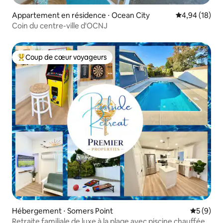
Appartement en résidence ⋅ Ocean City
Évaluation mo
4,94 (18)
Coin du centre-ville d'OCNJ
Coup de cœur voyageurs
Coups de cœur voyageurs les plus appréciés
Hébergement ⋅ Somers Point
Évaluatio
5 (9)
Retraite familiale de luxe à la plage avec piscine chauffée