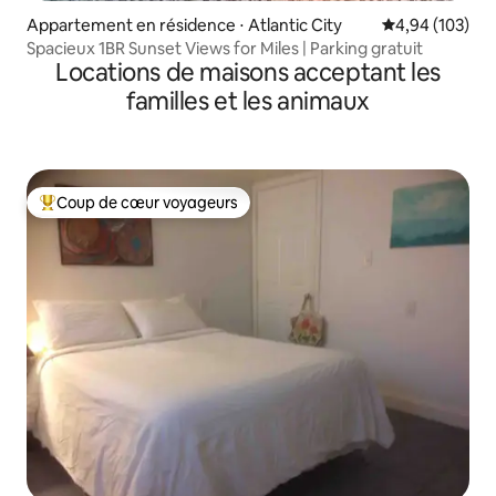
Appartement en résidence ⋅ Atlantic City
Évaluation moy
4,94 (103)
Spacieux 1BR Sunset Views for Miles | Parking gratuit
Locations de maisons acceptant les
familles et les animaux
Coup de cœur voyageurs
Coups de cœur voyageurs les plus appréciés