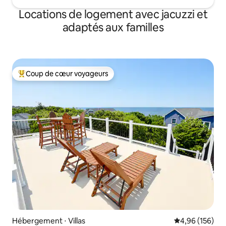
Locations de logement avec jacuzzi et
adaptés aux familles
Coup de cœur voyageurs
Coups de cœur voyageurs les plus appréciés
Hébergement ⋅ Villas
Évaluation moy
4,96 (156)