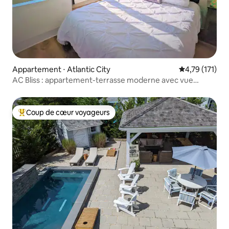
Appartement ⋅ Atlantic City
Évaluation moy
4,79 (171)
AC Bliss : appartement-terrasse moderne avec vue
panoramique
Coup de cœur voyageurs
Coups de cœur voyageurs les plus appréciés