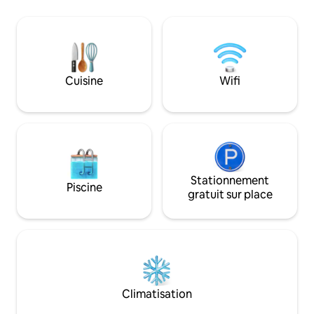
l'année
NE SONT PAS garan
tous les articles nécessai
jacuzzi : (de mi-mai à mi-
septembre/météo e
permet) 4 étiquettes de plage fournies
de juin à septembr
Cuisine
Wifi
ans et plus La place de parking qui vous
est attribuée est n °4 et à quelques
mètres de la ramp
Stationnement
Piscine
gratuit sur place
Climatisation