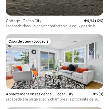
Cottage ⋅ Ocean City
Évaluation moy
4,94 (126)
Escapade dans un chalet confortable, à deux pas de la
plage !
Coup de cœur voyageurs
Coup de cœur voyageurs
Appartement en résidence ⋅ Ocean City
Évaluatio
5 (8)
Escapade à la plage avec 2 chambres : à proximité de la
promenade et du centre-ville d'OC