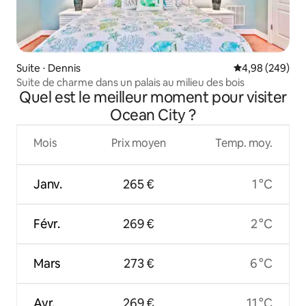
Suite ⋅ Dennis
Évaluation moy
4,98 (249)
Suite de charme dans un palais au milieu des bois
Quel est le meilleur moment pour visiter
Ocean City ?
Mois
Prix moyen
Temp. moy.
Janv.
265 €
1 °C
Févr.
269 €
2 °C
Mars
273 €
6 °C
Avr.
269 €
11 °C