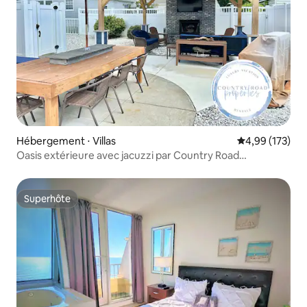
Hébergement ⋅ Villas
Évaluation moy
4,99 (173)
Oasis extérieure avec jacuzzi par Country Road
Properties
Superhôte
Superhôte