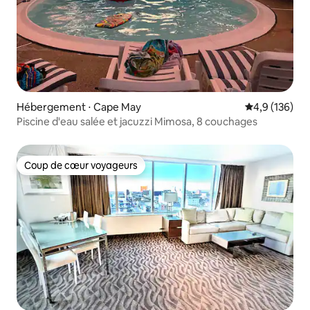
Hébergement ⋅ Cape May
Évaluation mo
4,9 (136)
Piscine d'eau salée et jacuzzi Mimosa, 8 couchages
Coup de cœur voyageurs
Coup de cœur voyageurs