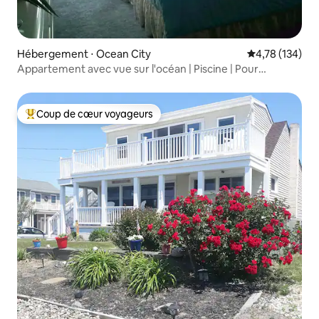
Hébergement ⋅ Ocean City
Évaluation moy
4,78 (134)
Appartement avec vue sur l'océan | Piscine | Pour
6 personnes
Coup de cœur voyageurs
Coups de cœur voyageurs les plus appréciés