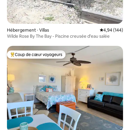
Hébergement ⋅ Villas
Évaluation moy
4,94 (144)
Wilde Rose By The Bay - Piscine creusée d'eau salée
Coup de cœur voyageurs
Coups de cœur voyageurs les plus appréciés