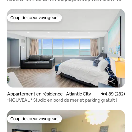
Coup de cœur voyageurs
Coup de cœur voyageurs
Appartement en résidence ⋅ Atlantic City
Évaluation moy
4,89 (282)
*NOUVEAU* Studio en bord de mer et parking gratuit !
Coup de cœur voyageurs
Coup de cœur voyageurs