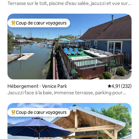
Terrasse sur le toit, piscine d'eau salée, jacuzzi et vue sur
l'eau !
Coup de cœur voyageurs
Coups de cœur voyageurs les plus appréciés
Hébergement ⋅ Venice Park
Évaluation moy
4,91 (232)
Jacuzzi face à la baie, immense terrasse, parking pour
6 voitures, climatisation
Coup de cœur voyageurs
Coups de cœur voyageurs les plus appréciés