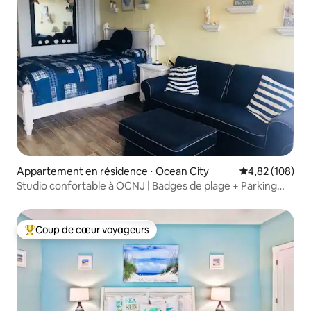
Appartement en résidence ⋅ Ocean City
Évaluation moy
4,82 (108)
Studio confortable à OCNJ | Badges de plage + Parking
inclus
Coup de cœur voyageurs
Coups de cœur voyageurs les plus appréciés