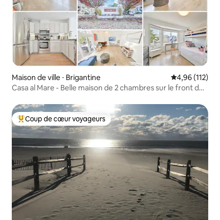
Maison de ville ⋅ Brigantine
Évaluation moy
4,96 (112)
Casa al Mare - Belle maison de 2 chambres sur le front de
mer !
Coup de cœur voyageurs
Coups de cœur voyageurs les plus appréciés