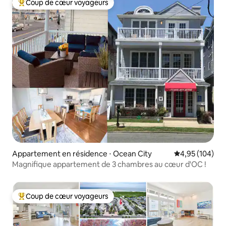
Coup de cœur voyageurs
Coups de cœur voyageurs les plus appréciés
Appartement en résidence ⋅ Ocean City
Évaluation moy
4,95 (104)
Magnifique appartement de 3 chambres au cœur d'OC !
Coup de cœur voyageurs
Coups de cœur voyageurs les plus appréciés