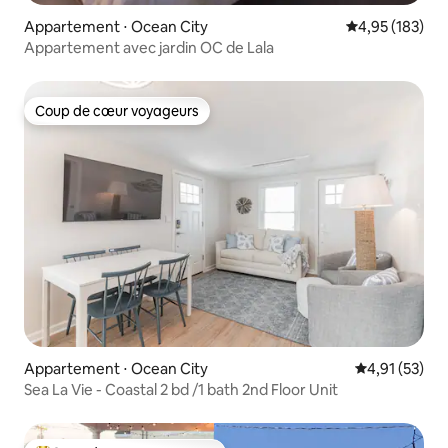
Appartement ⋅ Ocean City
Évaluation moy
4,95 (183)
Appartement avec jardin OC de Lala
Coup de cœur voyageurs
Coup de cœur voyageurs
Appartement ⋅ Ocean City
Évaluation mo
4,91 (53)
Sea La Vie - Coastal 2 bd /1 bath 2nd Floor Unit