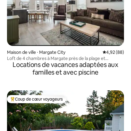
Maison de ville ⋅ Margate City
Évaluation mo
4,92 (88)
Loft de 4 chambres à Margate près de la plage et
Locations de vacances adaptées aux
d'Atlantic City
familles et avec piscine
Coup de cœur voyageurs
Coups de cœur voyageurs les plus appréciés