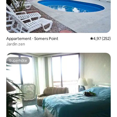
Appartement ⋅ Somers Point
Évaluation moy
4,97 (252)
Jardin zen
Superhôte
Superhôte