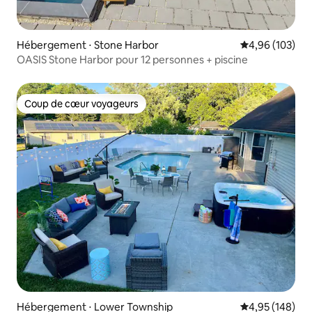
Hébergement ⋅ Stone Harbor
Évaluation moy
4,96 (103)
OASIS Stone Harbor pour 12 personnes + piscine
Coup de cœur voyageurs
Coup de cœur voyageurs
Hébergement ⋅ Lower Township
Évaluation moy
4,95 (148)