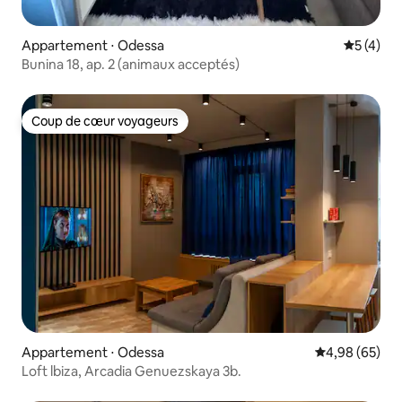
Appartement ⋅ Odessa
Évaluatio
5 (4)
Bunina 18, ap. 2 (animaux acceptés)
Coup de cœur voyageurs
Coup de cœur voyageurs
Appartement ⋅ Odessa
Évaluation mo
4,98 (65)
Loft lbiza, Arcadia Genuezskaya 3b.