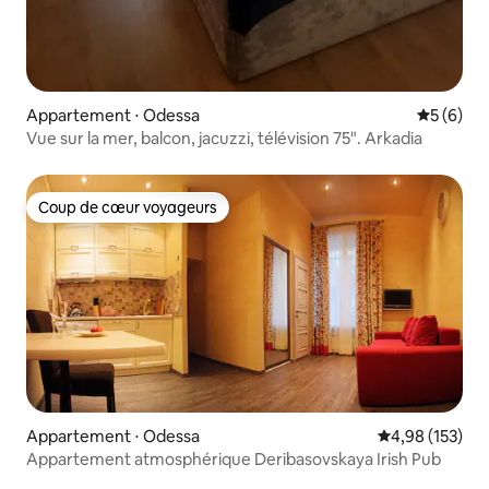
Appartement ⋅ Odessa
Évaluatio
5 (6)
Vue sur la mer, balcon, jacuzzi, télévision 75". Arkadia
Coup de cœur voyageurs
Coup de cœur voyageurs
Appartement ⋅ Odessa
Évaluation moy
4,98 (153)
Appartement atmosphérique Deribasovskaya Irish Pub