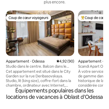
plus encore.
Coup de cœur voyageurs
Coup de cœur 
Coup de cœur voyageurs
Coups de cœur vo
Appartement ⋅ Odessa
Évaluation moyenne sur la base
4,92 (90)
Appartement ⋅ O
Studio dans le centre. Balcon dans le
Scandi Apart Ode
jardin de la ville. Jacuzzi. .CityGarden
Cet appartement est situé dans le City
À votre service, 
Apt
Garden sur la rue Deribasovskaya.
de gamme dans un
Studio, lit (king size), coffre-fort dans la
historique de la fa
chambre, ordinateur avec Internet,
considérée comme 
Équipements populaires dans les
cuisine avec plaque de cuisson, micro-
monuments architec
ondes et réfrigérateur,lave-linge et
d'Odessa. Les fen
locations de vacances à Oblast d'Odessa
sèche-linge, télévision LCD avec chaînes
l'appartement don
satellite, balcon avec vue sur City
calme, imprégnée d
Garden. Vous êtes à Odessa ou à New
Odessa. Les appa