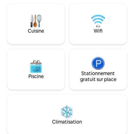
York ? Il est difficile de le dire dans le
entièrement équip
studio exquis, super moderne et
nécessaire pour un
flambant neuf. Un design fantaisiste de
y a un parking près
cet espace moderne fait de la salle de
de la maison, près 
bain luxueuse avec double baignoire
de marche, un su
Cuisine
Wifi
jacuzzi une partie de l'espace ouvert,
pharmacie ouverts
séparée uniquement par les beaux
bars et des restau
rideaux de couleur rouille et le mur de
bien sûr, le célèb
verre. Le sens du luxe moderne se
à proximité !
poursuit avec le magnifique lit avec une
tête de lit de couleur chocolat
imposante et un certain nombre de
luminaires en cristal scintillant. Mais ce
Stationnement
Piscine
n'est pas la fin de ce que cet
gratuit sur place
appartement moderne a à offrir : la
télévision avec chaînes satellite, un
ordinateur avec Internet sans fil et un
service de nettoyage contribuent tous à
faire en sorte qu'un globe-trotter
moderne se sente comme à la maison
dans le studio. Un joli balcon donnant sur
Climatisation
le jardin de la ville est l'endroit idéal pour
ce premier café du matin ou une coupe