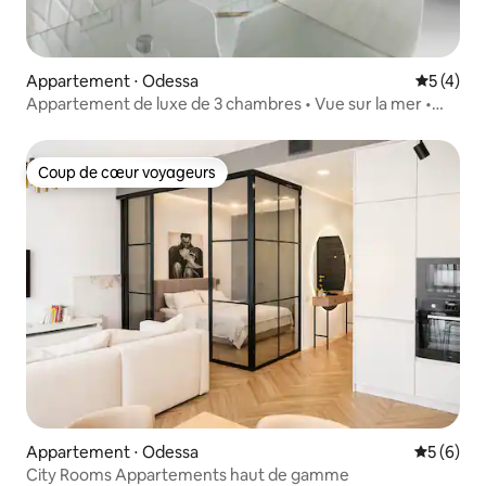
Appartement ⋅ Odessa
Évaluatio
5 (4)
Appartement de luxe de 3 chambres • Vue sur la mer •
GreenWood
Coup de cœur voyageurs
Coup de cœur voyageurs
Appartement ⋅ Odessa
Évaluatio
5 (6)
City Rooms Appartements haut de gamme