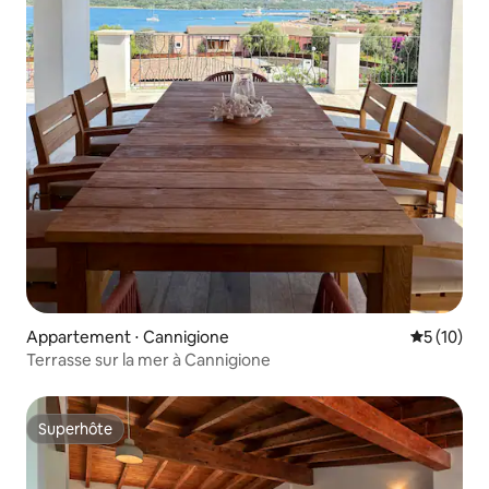
Appartement ⋅ Cannigione
Évaluation
5 (10)
Terrasse sur la mer à Cannigione
Superhôte
Superhôte