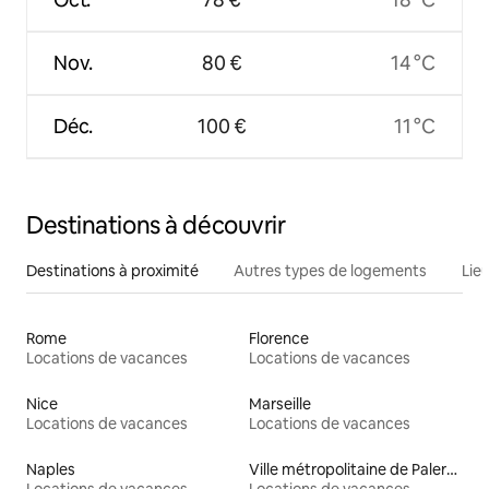
Nov.
80 €
14 °C
Déc.
100 €
11 °C
Destinations à découvrir
Destinations à proximité
Autres types de logements
Lie
Rome
Florence
Locations de vacances
Locations de vacances
Nice
Marseille
Locations de vacances
Locations de vacances
Naples
Ville métropolitaine de Palerme
Locations de vacances
Locations de vacances