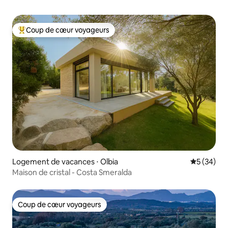
Coup de cœur voyageurs
Coups de cœur voyageurs les plus appréciés
Logement de vacances ⋅ Olbia
Évaluation
5 (34)
Maison de cristal - Costa Smeralda
Coup de cœur voyageurs
Coup de cœur voyageurs