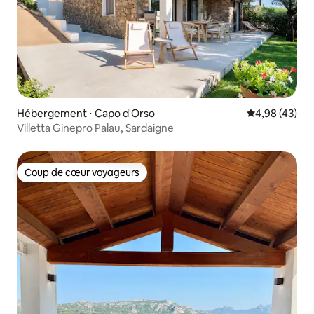
Hébergement ⋅ Capo d'Orso
Évaluation mo
4,98 (43)
Villetta Ginepro Palau, Sardaigne
Coup de cœur voyageurs
Coup de cœur voyageurs