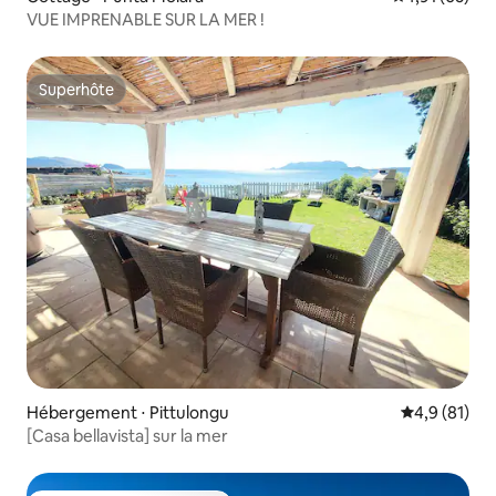
VUE IMPRENABLE SUR LA MER !
Superhôte
Superhôte
Hébergement ⋅ Pittulongu
Évaluation m
4,9 (81)
[Casa bellavista] sur la mer