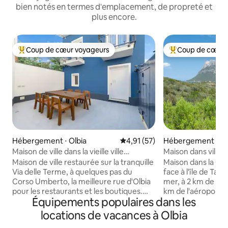
bien notés en termes d'emplacement, de propreté et
plus encore.
Coup de cœur voyageurs
Coup de cœur 
Coups de cœur voyageurs les plus appréciés
Coups de cœur vo
Hébergement ⋅ Olbia
Évaluation moyenne sur la base
4,91 (57)
Hébergement ⋅ Loi
Maison de ville dans la vieille ville
Maison dans villa 
d'Olbia | Terrasse privée | 2 chambres
vue
Maison de ville restaurée sur la tranquille
Maison dans la Co
Via delle Terme, à quelques pas du
face à l'île de Tav
Corso Umberto, la meilleure rue d'Olbia
mer, à 2 km de Por
pour les restaurants et les boutiques.
km de l'aéroport d'
Équipements populaires dans les
Deux chambres, 1,5 salle de bain et une
excellent état et
terrasse privée avec une table à manger
doubles avec plac
locations de vacances à Olbia
pour six personnes pour prendre le
avec canapé-lit do