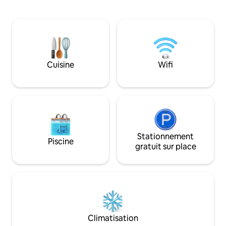
petit-déjeuner en plein air ou déguster
foyer, d'une cuisi
un apéritif au coucher du soleil. Cuisine
électroménagers e
design CREO, téléviseurs connectés, Wi-
bain avec douche. 
Fi rapide et literie haut de gamme. Kit de
trouvons une véra
plage compris : parasol, serviettes et
avec vue sur la m
glacière. En dehors de la ZTL, donc pas
extérieure, un bar
d'amendes de circulation. Géré par
parking à l'intérie
Cuisine
Wifi
RENTAL12 : de vraies personnes, des
voiture. Wi-Fi à 5
réponses rapides et plus de
compagnie interdi
700 évaluations 5 étoiles sur l'ensemble
de notre portefeuille en Sardaigne.
Stationnement
Piscine
gratuit sur place
Climatisation