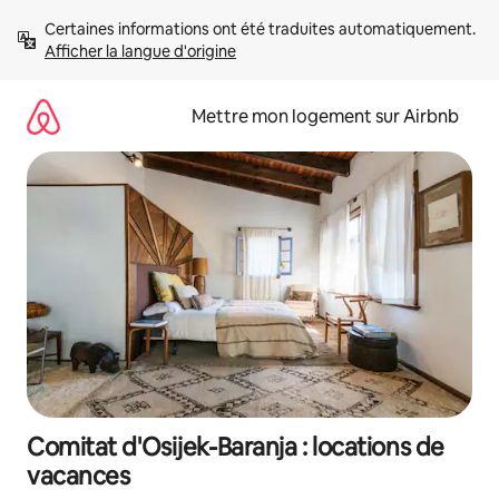
Aller
Certaines informations ont été traduites automatiquement. 
directement
Afficher la langue d'origine
au
contenu
Mettre mon logement sur Airbnb
Comitat d'Osijek-Baranja : locations de
vacances