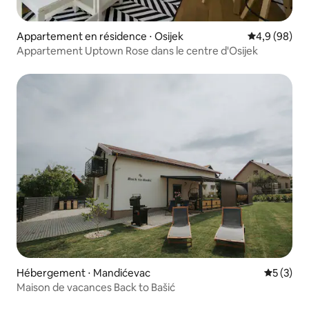
Appartement en résidence ⋅ Osijek
Évaluation m
4,9 (98)
Appartement Uptown Rose dans le centre d'Osijek
Hébergement ⋅ Mandićevac
Évaluatio
5 (3)
Maison de vacances Back to Bašić