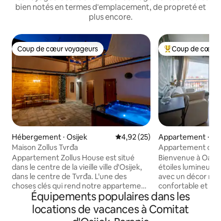
bien notés en termes d'emplacement, de propreté et
plus encore.
Coup de cœur voyageurs
Coup de cœur 
Coup de cœur voyageurs
Coups de cœur vo
Hébergement ⋅ Osijek
Évaluation moyenne sur la base
4,92 (25)
Appartement ⋅ Osi
Maison Zollus Tvrđa
Appartement oasi
Appartement Zollus House est situé
Bienvenue à Oasis
dans le centre de la vieille ville d'Osijek,
étoiles lumineux 
dans le centre de Tvrđa. L'une des
avec un décor mod
choses clés qui rend notre appartement
confortable et une
Équipements populaires dans les
unique est l'intimité, le confort et la taille
ville. Il dispose d'
de l'ensemble de la propriété.Vous
cuisine entièreme
locations de vacances à Comitat
pourrez profiter d'un coin salon
salle de bains élé