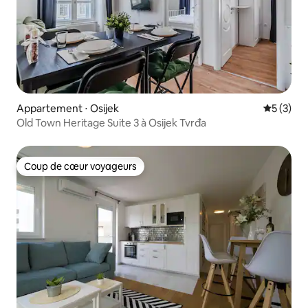
Appartement ⋅ Osijek
Évaluatio
5 (3)
Old Town Heritage Suite 3 à Osijek Tvrđa
Coup de cœur voyageurs
Coup de cœur voyageurs