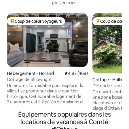
plus encore.
Coup de cœur voyageurs
Coup de cœur 
Coups de cœur voyageurs les plus appréciés
Coups de cœur vo
Hébergement ⋅ Holland
Évaluation moyenne sur la base 
4,97 (469)
Cottage de Shipwright
Cottage ⋅ Holland
Un endroit formidable pour explorer la
Détendez-vous prè
ville et se promener dans le quartier
centre-ville (2 lits 1
Ce chalet conforta
historique. Cet adorable logement de
une zone boisée à 
2 chambres est à 2 pâtés de maisons du
Macatawa et du lac
Civic Center, qui accueille des
plage d'Ottawa, da
événements et un excellent marché
Équipements populaires dans les
Holland, se trouve
fermier du mercredi au samedi. Ce
Admirez les arbre
locations de vacances à Comté
quartier commence sur la 8e Rue, avec
les balcons et la t