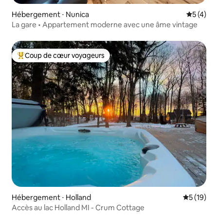
Hébergement ⋅ Nunica
Évaluatio
5 (4)
La gare • Appartement moderne avec une âme vintage
Coup de cœur voyageurs
Coups de cœur voyageurs les plus appréciés
Hébergement ⋅ Holland
Évaluation
5 (19)
Accès au lac Holland MI - Crum Cottage