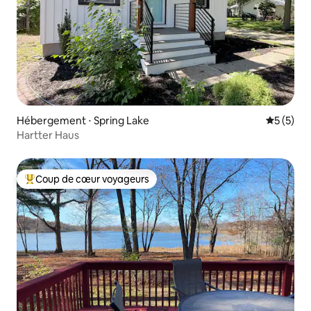
Hébergement ⋅ Spring Lake
Évaluatio
5 (5)
Hartter Haus
Coup de cœur voyageurs
Coups de cœur voyageurs les plus appréciés