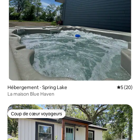
Hébergement ⋅ Spring Lake
Évaluation
5 (20)
La maison Blue Haven
Coup de cœur voyageurs
Coup de cœur voyageurs