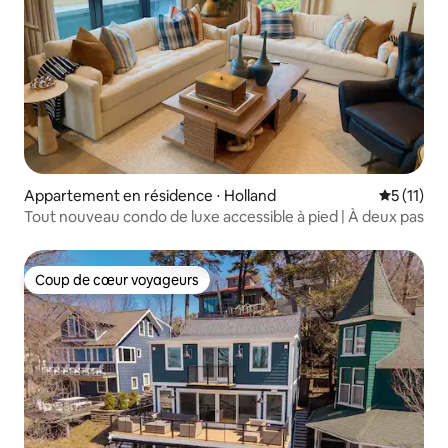
Appartement en résidence ⋅ Holland
Évaluatio
5 (11)
Tout nouveau condo de luxe accessible à pied | À deux pas
Coup de cœur voyageurs
Coup de cœur voyageurs