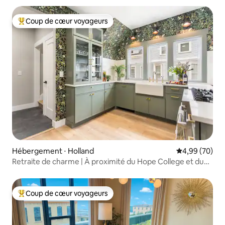
Coup de cœur voyageurs
Coups de cœur voyageurs les plus appréciés
Hébergement ⋅ Holland
Évaluation mo
4,99 (70)
Retraite de charme | À proximité du Hope College et du
centre-ville
Coup de cœur voyageurs
Coups de cœur voyageurs les plus appréciés