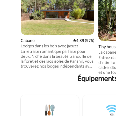
Cabane
Évaluation moyenne sur 
4,89 (976)
Lodges dans les bois avec jacuzzi
Tiny hous
La retraite romantique parfaite pour
La cabane 
deux. Niché dans la beauté tranquille de
Entrez da
la forêt et des lacs isolés de Panshill, vous
d'intimit
trouverez nos lodges indépendants avec
cadre idé
leurs propres jacuzzis privés. Prosecco et
et une touche d
chocolats gratuits à l'arrivée (n'hésitez
Équipements 
sous les é
pas à me contacter si vous préférez un
blottissez
alcoolique) Le célèbre Bicester Village est
respirez 
à seulement 15 minutes et nos
le chant d
voyageurs auront accès à un lien
confortab
d'inscription exclusif pour des réductions
une kitch
supplémentaires. Renseignez-vous sur le
Entouré d
barbecue et la location de vélos. Offre de
pittoresq
15 % de réduction pour les séjours de 2