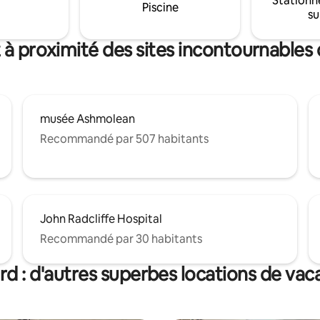
Stationn
imoniaux à proximité, c'est la
Piscine
piscine extérieure, de courts de
su
romantique parfaite pour se
d'activités sportives.
 se reconnecter et créer des
inoubliables.
 à proximité des sites incontournables
musée Ashmolean
Recommandé par 507 habitants
John Radcliffe Hospital
Recommandé par 30 habitants
d : d'autres superbes locations de va