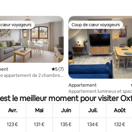
 cœur voyageurs
Coup de cœur voyageurs
 cœur voyageurs
Coup de cœur voyageurs
ment
Évaluation moyenne sur la base de 7 co
5 (7)
ue appartement de 2 chambres
 la base de 36 commentaires : 4,94 sur 5
 d'Oxford
Appartement
Appartement lumineux et spac
est le meilleur moment pour visiter Ox
Jéricho
Avr.
Mai
Juin
Juil.
Août
123 €
131 €
135 €
134 €
132 €