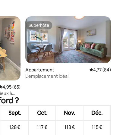
Superhôte
Superhôte
Appartement
Évaluation moyenne su
4,77 (84)
mmentaires : 5 sur 5
L'emplacement idéal
Évaluation moyenne sur la base de 65 commentaires : 4,95 sur 5
4,95 (65)
ieux à
ford ?
Sept.
Oct.
Nov.
Déc.
128 €
117 €
113 €
115 €