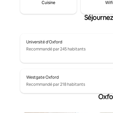
sites patr
Cuisine
Wifi
nuits et de 20 % de réduction pour les
retraite 
séjours de 3 nuits ou plus.
détendre,
souvenirs 
Séjournez
Université d'Oxford
Recommandé par 245 habitants
Westgate Oxford
Recommandé par 218 habitants
Oxfor