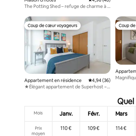
The Potting Shed – refuge de charme à la
campagne
Coup de cœur voyageurs
Coup de
Coup de cœur voyageurs
Coup de
Apparte
Magnifiq
Appartement en résidence
Évaluation moyenne sur
4,94 (36)
au centre
★Élégant appartement de Superhost ~
Centre-ville d'Oxford★
Quel 
Mois
Janv.
Févr.
Mars
110 €
109 €
114 €
Prix
moyen