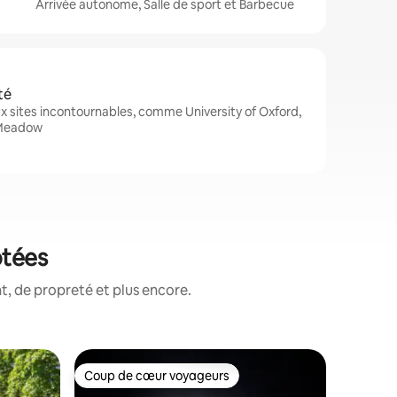
Arrivée autonome, Salle de sport et Barbecue
té
 sites incontournables, comme University of Oxford,
t Meadow
otées
, de propreté et plus encore.
Apparte
Coup de cœur voyageurs
Coup de
Coup de cœur voyageurs
Coup de
Appartem