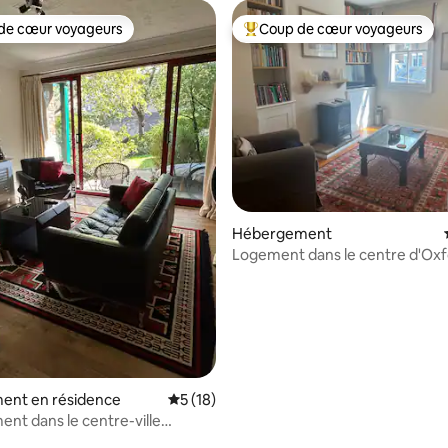
de cœur voyageurs
Coup de cœur voyageurs
 cœur voyageurs les plus appréciés
Coups de cœur voyageurs les p
Hébergement
Logement dans le centre d'Oxf
ent en résidence
Évaluation moyenne sur la base de 18 co
5 (18)
nt dans le centre-ville
 la base de 48 commentaires : 4,98 sur 5