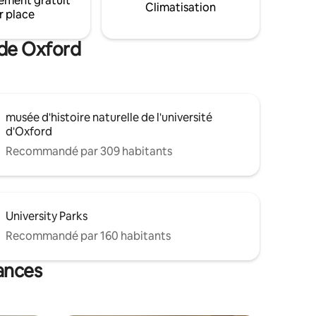
ement gratuit
foires artistiques et littéraires ou à
Climatisation
 tennis et
r place
assister à des rendez-vous dans les
nombreux grands hôpitaux d'Oxford.
 de Oxford
musée d'histoire naturelle de l'université
d'Oxford
Recommandé par 309 habitants
University Parks
Recommandé par 160 habitants
cances