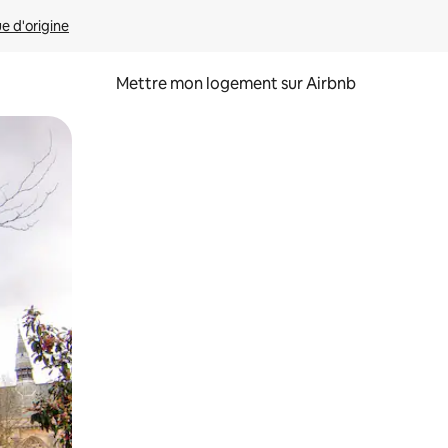
ue d'origine
Mettre mon logement sur Airbnb
sant glisser.