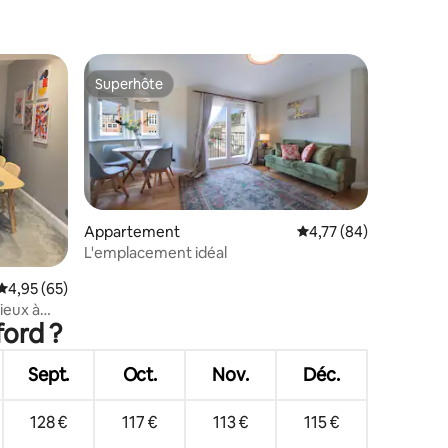
Superhôte
Superhôte
Appartement
Évaluation moyenne su
4,77 (84)
mmentaires : 5 sur 5
L'emplacement idéal
Évaluation moyenne sur la base de 65 commentaires : 4,95 sur 5
4,95 (65)
ieux à
ford ?
Sept.
Oct.
Nov.
Déc.
128 €
117 €
113 €
115 €