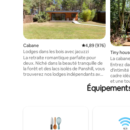
Cabane
Évaluation moyenne sur 
4,89 (976)
Lodges dans les bois avec jacuzzi
Tiny hous
La retraite romantique parfaite pour
La cabane 
deux. Niché dans la beauté tranquille de
Entrez da
la forêt et des lacs isolés de Panshill, vous
d'intimit
trouverez nos lodges indépendants avec
cadre idé
leurs propres jacuzzis privés. Prosecco et
et une touche d
chocolats gratuits à l'arrivée (n'hésitez
Équipements 
sous les é
pas à me contacter si vous préférez un
blottissez
alcoolique) Le célèbre Bicester Village est
respirez 
à seulement 15 minutes et nos
le chant d
voyageurs auront accès à un lien
confortab
d'inscription exclusif pour des réductions
une kitch
supplémentaires. Renseignez-vous sur le
Entouré d
barbecue et la location de vélos. Offre de
pittoresq
15 % de réduction pour les séjours de 2