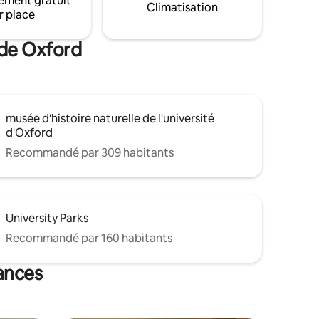
ement gratuit
foires artistiques et littéraires ou à
Climatisation
 tennis et
r place
assister à des rendez-vous dans les
nombreux grands hôpitaux d'Oxford.
 de Oxford
musée d'histoire naturelle de l'université
d'Oxford
Recommandé par 309 habitants
University Parks
Recommandé par 160 habitants
cances