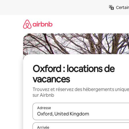
Aller
Certai
directement
au
contenu
Oxford : locations de
vacances
Trouvez et réservez des hébergements uniqu
sur Airbnb
Adresse
Lorsque les résultats s'affichent, utilisez les flèc
Arrivée