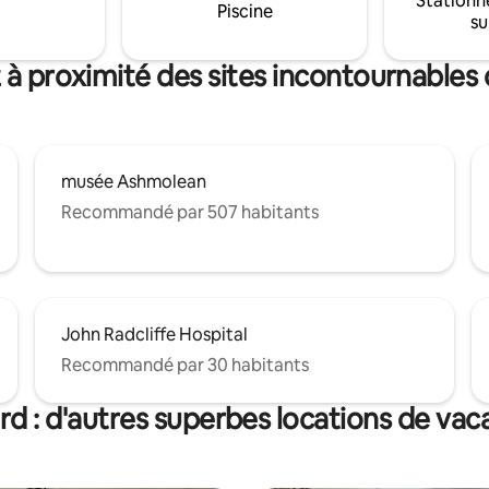
Stationn
imoniaux à proximité, c'est la
Piscine
piscine extérieure, de courts de
su
romantique parfaite pour se
d'activités sportives.
 se reconnecter et créer des
inoubliables.
 à proximité des sites incontournables
musée Ashmolean
Recommandé par 507 habitants
John Radcliffe Hospital
Recommandé par 30 habitants
d : d'autres superbes locations de va