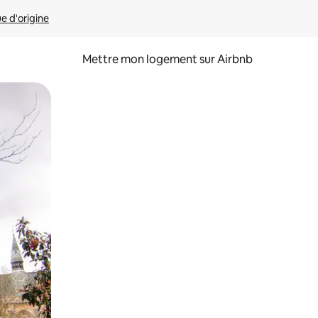
ue d'origine
Mettre mon logement sur Airbnb
sant glisser.