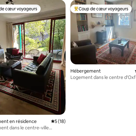
de cœur voyageurs
Coup de cœur voyageurs
 cœur voyageurs les plus appréciés
Coups de cœur voyageurs les p
Hébergement
Logement dans le centre d'Oxf
ent en résidence
Évaluation moyenne sur la base de 18 co
5 (18)
nt dans le centre-ville
 la base de 48 commentaires : 4,98 sur 5