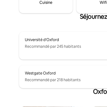
sites patr
Cuisine
Wifi
nuits et de 20 % de réduction pour les
retraite 
séjours de 3 nuits ou plus.
détendre,
souvenirs 
Séjournez
Université d'Oxford
Recommandé par 245 habitants
Westgate Oxford
Recommandé par 218 habitants
Oxfor