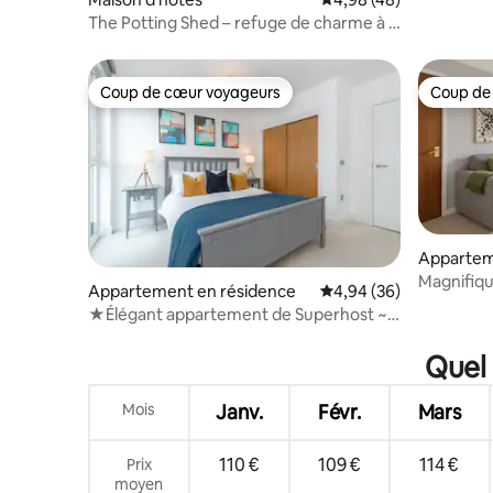
The Potting Shed – refuge de charme à la
campagne
Coup de cœur voyageurs
Coup de
Coup de cœur voyageurs
Coup de
Apparte
Magnifiq
Appartement en résidence
Évaluation moyenne sur
4,94 (36)
au centre
★Élégant appartement de Superhost ~
Centre-ville d'Oxford★
Quel 
Mois
Janv.
Févr.
Mars
110 €
109 €
114 €
Prix
moyen