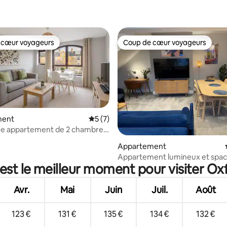
 cœur voyageurs
Coup de cœur voyageurs
 cœur voyageurs
Coup de cœur voyageurs
ment
Évaluation moyenne sur la base de 7 co
5 (7)
ue appartement de 2 chambres
 la base de 36 commentaires : 4,94 sur 5
 d'Oxford
Appartement
Appartement lumineux et spac
est le meilleur moment pour visiter Ox
Jéricho
Avr.
Mai
Juin
Juil.
Août
123 €
131 €
135 €
134 €
132 €