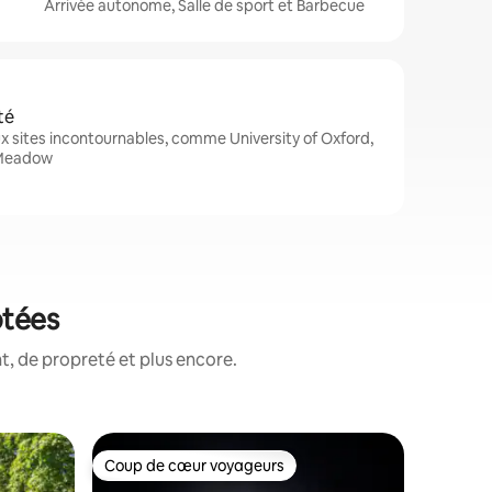
Arrivée autonome, Salle de sport et Barbecue
té
 sites incontournables, comme University of Oxford,
t Meadow
otées
, de propreté et plus encore.
Apparte
Coup de cœur voyageurs
Coup de
Coup de cœur voyageurs
Coup de
Appartem