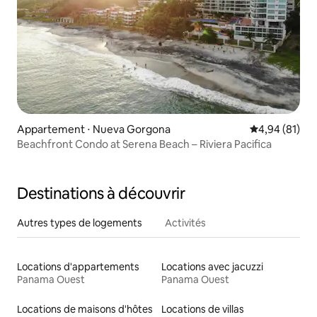
Appartement ⋅ Nueva Gorgona
Évaluation mo
4,94 (81)
Beachfront Condo at Serena Beach – Riviera Pacifica
Destinations à découvrir
Autres types de logements
Activités
Locations d'appartements
Locations avec jacuzzi
Panama Ouest
Panama Ouest
Locations de maisons d'hôtes
Locations de villas