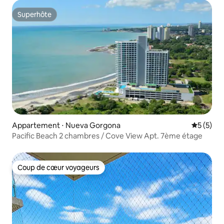
Superhôte
Superhôte
Appartement ⋅ Nueva Gorgona
Évaluatio
5 (5)
Pacific Beach 2 chambres / Cove View Apt. 7ème étage
Coup de cœur voyageurs
Coup de cœur voyageurs