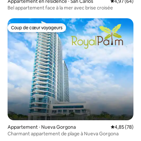
Appartement en résidence ⋅ San Carlos
Évaluation mo
4,97 (64)
Bel appartement face à la mer avec brise croisée
Coup de cœur voyageurs
Coup de cœur voyageurs
Appartement ⋅ Nueva Gorgona
Évaluation mo
4,85 (78)
Charmant appartement de plage à Nueva Gorgona