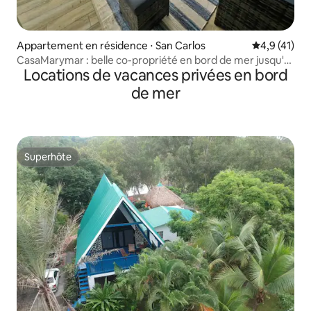
Appartement en résidence ⋅ San Carlos
Évaluation m
4,9 (41)
CasaMarymar : belle co-propriété en bord de mer jusqu'à
Locations de vacances privées en bord
5 personnes
de mer
Superhôte
Superhôte