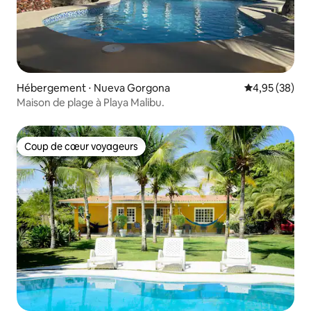
Hébergement ⋅ Nueva Gorgona
Évaluation mo
4,95 (38)
Maison de plage à Playa Malibu.
Coup de cœur voyageurs
Coup de cœur voyageurs