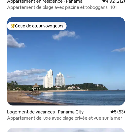
Appartement en résidence ⋅ Panama
Évaluation moy
4,92 (212)
Appartement de plage avec piscine et toboggans ! 101
Coup de cœur voyageurs
Coups de cœur voyageurs les plus appréciés
Logement de vacances ⋅ Panama City
Évaluation
5 (53)
Appartement de luxe avec plage privée et vue sur la mer