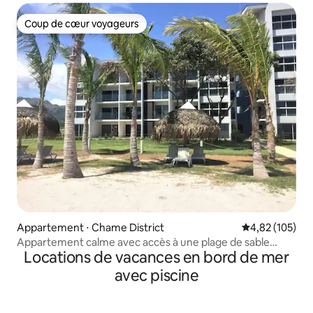
Coup de cœur voyageurs
Coup de cœur voyageurs
Appartement ⋅ Chame District
Évaluation moy
4,82 (105)
Appartement calme avec accès à une plage de sable
Locations de vacances en bord de mer
blanc
avec piscine