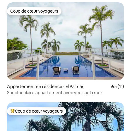
Coup de cœur voyageurs
Coup de cœur voyageurs
Appartement en résidence ⋅ El Palmar
Évaluatio
5 (11)
Spectaculaire appartement avec vue sur la mer
Coup de cœur voyageurs
Coups de cœur voyageurs les plus appréciés