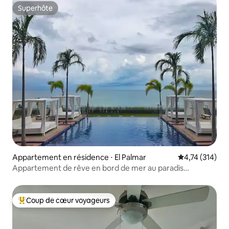
Superhôte
Superhôte
Appartement en résidence ⋅ El Palmar
Évaluation moy
4,74 (314)
Appartement de rêve en bord de mer au paradis
@Palmar Beach
Coup de cœur voyageurs
Coups de cœur voyageurs les plus appréciés