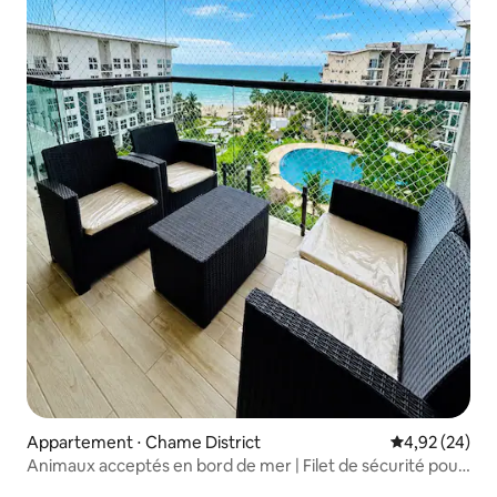
Appartement ⋅ Chame District
Évaluation mo
4,92 (24)
Animaux acceptés en bord de mer | Filet de sécurité pour
balcon