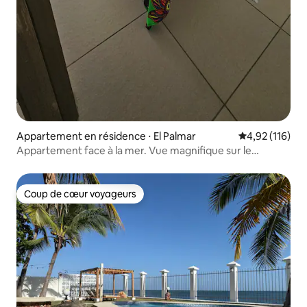
Appartement en résidence ⋅ El Palmar
Évaluation moy
4,92 (116)
Appartement face à la mer. Vue magnifique sur le
Pacifique
Coup de cœur voyageurs
Coup de cœur voyageurs