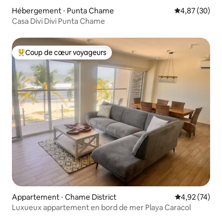
Hébergement ⋅ Punta Chame
Évaluation mo
4,87 (30)
Casa Divi Divi Punta Chame
Coup de cœur voyageurs
Coups de cœur voyageurs les plus appréciés
Appartement ⋅ Chame District
Évaluation mo
4,92 (74)
Luxueux appartement en bord de mer Playa Caracol