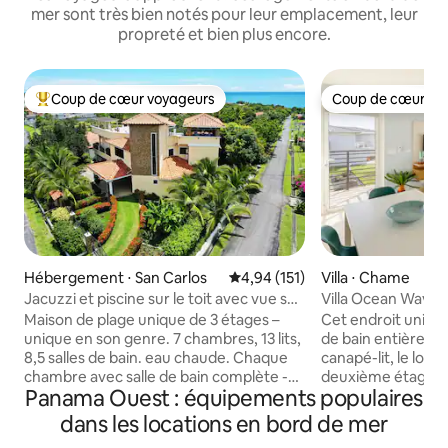
mer sont très bien notés pour leur emplacement, leur
propreté et bien plus encore.
Coup de cœur voyageurs
Coup de cœur vo
Coups de cœur voyageurs les plus appréciés
Coup de cœur vo
Hébergement ⋅ San Carlos
Évaluation moyenne sur la base 
4,94 (151)
Villa ⋅ Chame
Jacuzzi et piscine sur le toit avec vue sur
Villa Ocean Waves (
l'océan | Service de conciergerie
de bain
Maison de plage unique de 3 étages –
Cet endroit unique 
unique en son genre. 7 chambres, 13 lits,
de bain entièreme
8,5 salles de bain. eau chaude. Chaque
canapé-lit, le loge
chambre avec salle de bain complète -
deuxième étage o
Panama Ouest : équipements populaires
Climatisation et ventilateurs de plafond
imprenable sur l'
dans toutes les pièces, buanderie
direct à la plage.
dans les locations en bord de mer
séparée - Piscine sur le toit, jacuzzi, bar,
d'un salon, d'une 