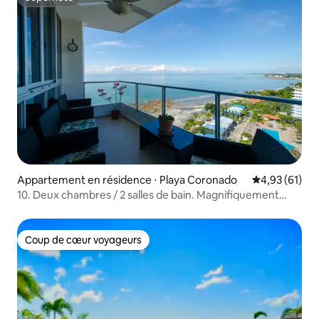
Superhôte
Appartement en résidence ⋅ Playa Coronado
Évaluation mo
4,93 (61)
10. Deux chambres / 2 salles de bain. Magnifiquement
situé sur la plage !
Coup de cœur voyageurs
Coup de cœur voyageurs