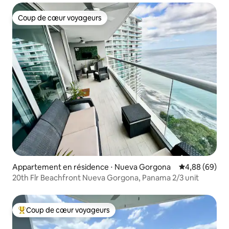
Coup de cœur voyageurs
Coup de cœur voyageurs
Appartement en résidence ⋅ Nueva Gorgona
Évaluation mo
4,88 (69)
20th Flr Beachfront Nueva Gorgona, Panama 2/3 unit
Coup de cœur voyageurs
Coups de cœur voyageurs les plus appréciés