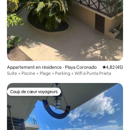
Appartement en résidence ⋅ Playa Coronado
Évaluation mo
4,82 (45)
Suite + Piscine + Plage + Parking + Wifi à Punta Prieta
Coup de cœur voyageurs
Coup de cœur voyageurs