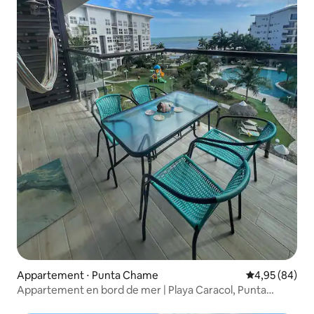
Appartement ⋅ Punta Chame
Évaluation mo
4,95 (84)
Appartement en bord de mer | Playa Caracol, Punta
Chame