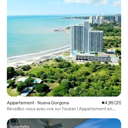
Appartement ⋅ Nueva Gorgona
Évaluation mo
4,95 (21)
Réveillez-vous avec vue sur l'océan | Appartement en
bord de mer
Superhôte