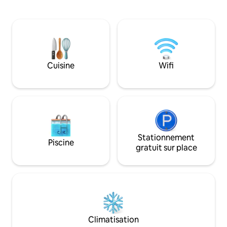
barbecue (charbon et gaz) avec vue
cuisine à aire ouv
imprenable sur l'océan - Plafonds hauts,
Appartement de vi
grande cuisine ouverte et salon. - Balcon
surplombant la pi
spacieux pour dîner ou se détendre. - 5
Playa Caracol ave
min à pied de la plage. - Stationnement
et une vue majest
pour 7 voitures maximum - Le tarif de
montagnes. Playa C
base couvre jusqu'à 4 personnes, avec
plage de Chame e
Cuisine
Wifi
des frais de 40 $ par personne
récemment dével
supplémentaire, par nuit.
de la propriété e
Stationnement
Piscine
gratuit sur place
Climatisation