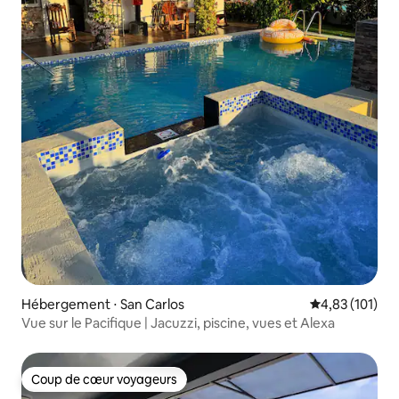
Hébergement ⋅ San Carlos
Évaluation moy
4,83 (101)
Vue sur le Pacifique | Jacuzzi, piscine, vues et Alexa
Coup de cœur voyageurs
Coup de cœur voyageurs