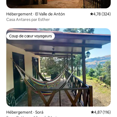
Hébergement ⋅ El Valle de Antón
Évaluation moy
4,78 (324)
Casa Antares par Esther
Coup de cœur voyageurs
Coup de cœur voyageurs
Hébergement ⋅ Sorá
Évaluation moy
4,87 (116)