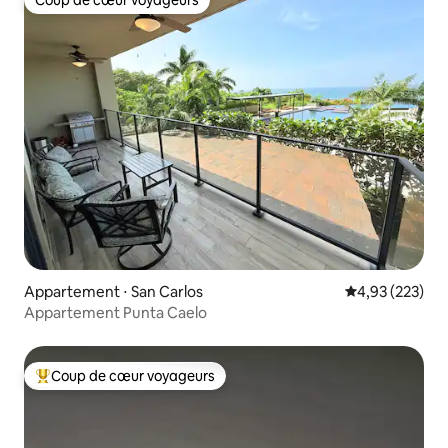
Coup de cœur voyageurs
Coup de cœur voyageurs
Appartement ⋅ San Carlos
Évaluation moy
4,93 (223)
Appartement Punta Caelo
Coup de cœur voyageurs
Coups de cœur voyageurs les plus appréciés