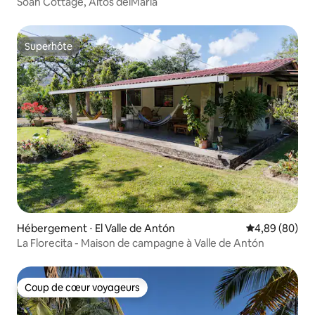
Soan Cottage, Altos delMaria
Superhôte
Superhôte
Hébergement ⋅ El Valle de Antón
Évaluation mo
4,89 (80)
La Florecita - Maison de campagne à Valle de Antón
Coup de cœur voyageurs
Coup de cœur voyageurs