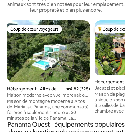
animaux sont très bien notées pour leur emplacement,
leur propreté et bien plus encore.
Coup de cœur voyageurs
Coup de cœur 
Coup de cœur voyageurs
Coups de cœur vo
Hébergement ⋅ Sa
Jacuzzi et piscine 
Hébergement ⋅ Altos del M
Évaluation moyenne sur la base 
4,82 (328)
l'océan | Service 
Maison de plage u
aria
Maison moderne avec vue imprenable
unique en son genre. 7 chambres, 1
et piscine chauffée
Maison de montagne moderne à Altos
8,5 salles de bain
del Maria, au Panama, une communauté
chambre avec salle
fermée à seulement 1 heure et 30
Climatisation et v
minutes de la ville de Panama. La
dans toutes les pi
Panama Ouest : équipements populaires
communauté dispose de rivières, de
séparée - Piscine sur le toit, jacuzzi, bar,
sentiers d'observation des oiseaux et se