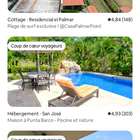
Cottage ⋅ Residencial el Palmar
Évaluation moy
4,84 (148)
Plage de surf exclusive ! @CasaPalmarPoint
Coup de cœur voyageurs
Coup de cœur voyageurs
Hébergement ⋅ San José
Évaluation moy
4,93 (203)
Maison à Punta Barco - Piscine et nature