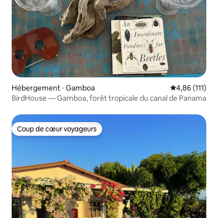
Hébergement ⋅ Gamboa
Évaluation moy
4,86 (111)
BirdHouse — Gamboa, forêt tropicale du canal de Panama
Coup de cœur voyageurs
Coup de cœur voyageurs