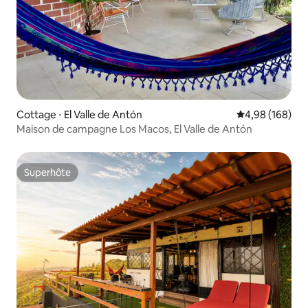
Cottage ⋅ El Valle de Antón
Évaluation moy
4,98 (168)
Maison de campagne Los Macos, El Valle de Antón
Superhôte
Superhôte