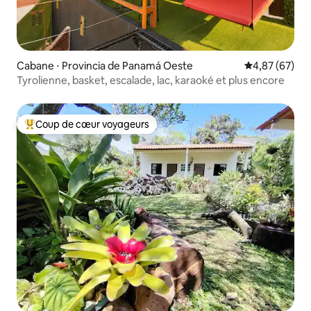
Cabane ⋅ Provincia de Panamá Oeste
Évaluation mo
4,87 (67)
Tyrolienne, basket, escalade, lac, karaoké et plus encore
Coup de cœur voyageurs
Coups de cœur voyageurs les plus appréciés