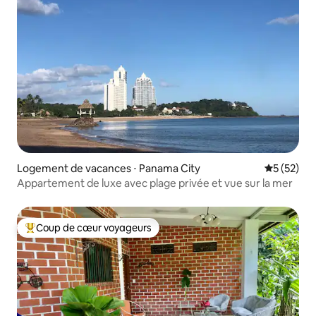
Logement de vacances ⋅ Panama City
Évaluation
5 (52)
Appartement de luxe avec plage privée et vue sur la mer
Coup de cœur voyageurs
Coups de cœur voyageurs les plus appréciés