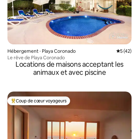
Hébergement ⋅ Playa Coronado
Évaluation
5 (42)
Le rêve de Playa Coronado
Locations de maisons acceptant les
animaux et avec piscine
Coup de cœur voyageurs
Coups de cœur voyageurs les plus appréciés