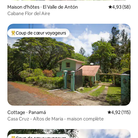
Maison d'hôtes ⋅ El Valle de Antón
Évaluation mo
4,93 (58)
Cabane Flor del Aire
Coup de cœur voyageurs
Coups de cœur voyageurs les plus appréciés
Cottage ⋅ Panamá
Évaluation moy
4,92 (115)
Casa Cruz - Altos de Maria - maison complète