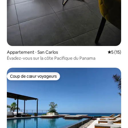
Appartement ⋅ San Carlos
Évaluation
5 (15)
Évadez-vous sur la côte Pacifique du Panama
Coup de cœur voyageurs
Coup de cœur voyageurs