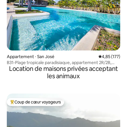
Appartement ⋅ San José
Évaluation moy
4,85 (177)
B31-Plage tropicale paradisiaque, appartement 2R/2B,
Location de maisons privées acceptant
avec piscine
les animaux
Coup de cœur voyageurs
Coups de cœur voyageurs les plus appréciés