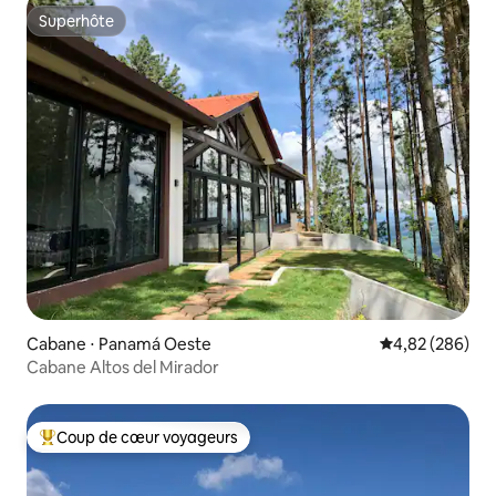
Superhôte
Superhôte
Cabane ⋅ Panamá Oeste
Évaluation moy
4,82 (286)
Cabane Altos del Mirador
Coup de cœur voyageurs
Coups de cœur voyageurs les plus appréciés