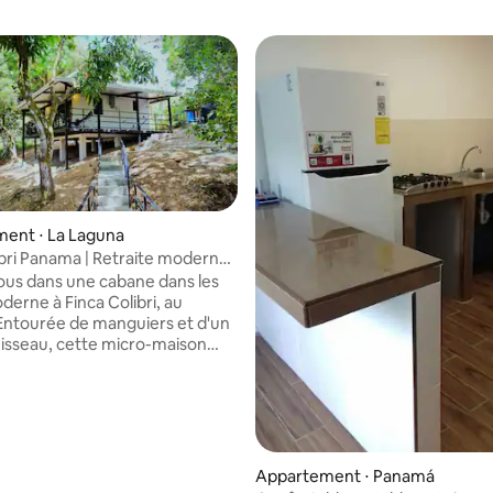
ent ⋅ La Laguna
ibri Panama | Retraite moderne
cabane dans les arbres
us dans une cabane dans les
 la base de 147 commentaires : 4,87 sur 5
derne à Finca Colibri, au
ntourée de manguiers et d'un
ruisseau, cette micro-maison
 dispose d'une terrasse
que où vous pourrez vous
au milieu des branches et de la
montagne. Un pont privé mène
vre de paix, parfait pour les
 les amis proches à la
Appartement ⋅ Panamá
 de calme et d'intimité. Les