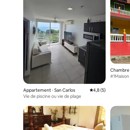
Chambre p
#1Maison
voyageur
Appartement ⋅ San Carlos
Évaluation moyenne 
4,8 (5)
Vie de piscine ou vie de plage