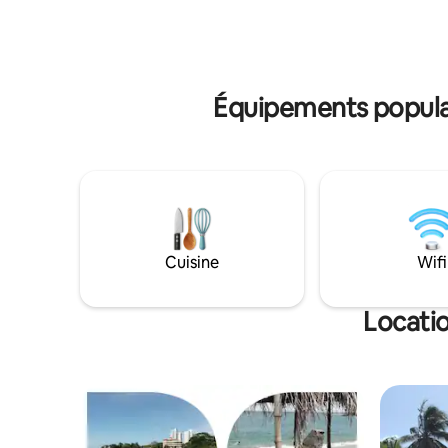
avant et une cuisine attenante dans
voyageurs 
certaines cabanes, sur demande, pour
débordeme
un coût supplémentaire de 10 $ par nuit.
aux jardin
Les prix sont pour deux personnes
qui offre 
seulement. Une troisième personne
Équipements populai
supplémentaire est de 11 $ de plus par
jour. https://www.youtube.com/watch?
v=yXtBpG3f1h0
Cuisine
Wifi
Locati