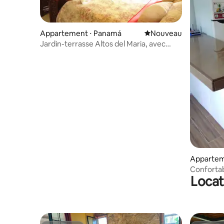
Appartement ⋅ Panamá
Nouvel hébergement
Nouveau
Jardin-terrasse Altos del Maria, avec
petit déjeuner.
Appartem
Confortabl
Locat