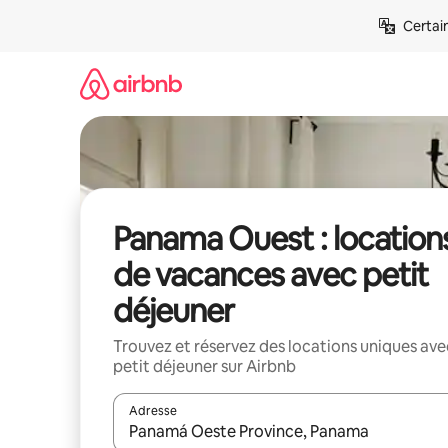
Aller
Certai
directement
au
contenu
Panama Ouest : location
de vacances avec petit
déjeuner
Trouvez et réservez des locations uniques ave
petit déjeuner sur Airbnb
Adresse
Lorsque les résultats s'affichent, utilisez les flèc