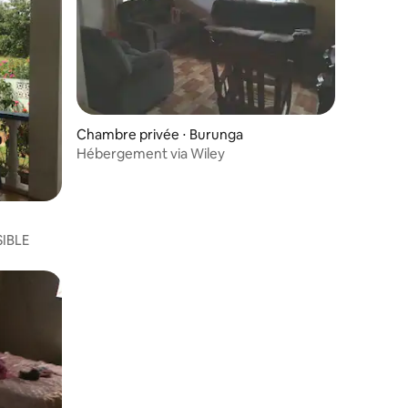
Chambre privée ⋅ Burunga
Hébergement via Wiley
taires : 4,44 sur 5
ACCESSIBLE