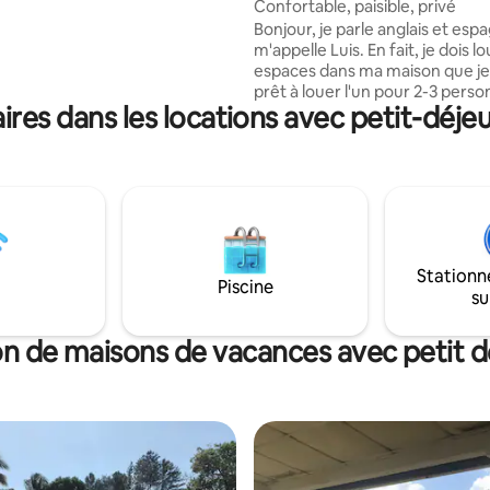
Confortable, paisible, privé
ont accès à la piscine à
Bonjour, je parle anglais et espagnol, je
nt, à la cuisine extérieure,
m'appelle Luis. En fait, je dois l
s et à la terrasse de la piscine,
espaces dans ma maison que je 
une vue sur l'océan au loin.
prêt à louer l'un pour 2-3 perso
res dans les locations avec petit-déj
l'autre pour 4-5. Mon quartier e
endroit vraiment paisible et séc
J'espère vous voir bientôt. Je s
vous emmener à une visite de la 
une excursion à la plage égale
nous pouvons organiser le prix ). 
propose également de la rand
l'observation des oiseaux, de
Stationn
l'observation des pays de Galles
Piscine
su
pêche et des excursions dans le
on de maisons de vacances avec petit d