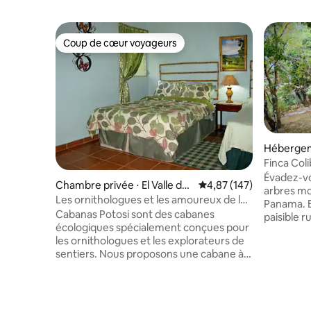
Coup de cœur voyageurs
Coup de cœur voyageurs
Hébergem
Finca Col
dans une 
Évadez-vo
Chambre privée ⋅ El Valle de
Évaluation moyenne sur
4,87 (147)
arbres mo
Antón
Les ornithologues et les amoureux de la
Panama. E
nature apprécient Cabanas Potosi
Cabanas Potosi sont des cabanes
paisible 
écologiques spécialement conçues pour
surélevée
les ornithologues et les explorateurs de
panorami
sentiers. Nous proposons une cabane à
détendre 
deux lits (un double et un simple) avec
brise de 
douches d'eau chaude, un mini-
à votre ha
réfrigérateur, un ventilateur mural (plus
couples ou
de 60 °F la nuit), un hamac sur le porche
recherche