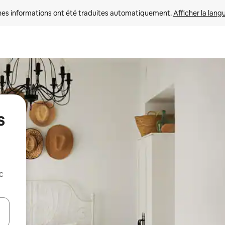
nes informations ont été traduites automatiquement. 
Afficher la lang
s
c
hes vers le haut et vers le bas pour les parcourir ou en appuyant et en fai