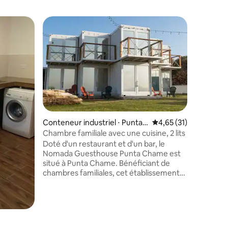
Apparte
Jardin-te
petit déj
Это уни
Conteneur industriel ⋅ Punta
Évaluation moyenne su
4,65 (31)
собстве
Chame
деревян
Chambre familiale avec une cuisine, 2 lits
покрытием.Боль
Doté d'un restaurant et d'un bar, le
с душево
Nomada Guesthouse Punta Chame est
умываль
situé à Punta Chame. Bénéficiant de
буфетом
chambres familiales, cet établissement
посудой.
dispose également d'une terrasse. Vous
очень ую
pourrez profiter d'une vue sur la mer. À
секретная.Вы п
l'hôtel, les chambres disposent d'un
на сад и
balcon. Toutes les chambres du Nomada
барбекю,
Guesthouse Punta Chame comprennent