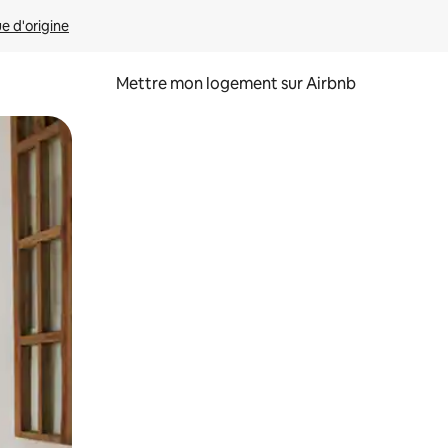
ue d'origine
Mettre mon logement sur Airbnb
sant glisser.