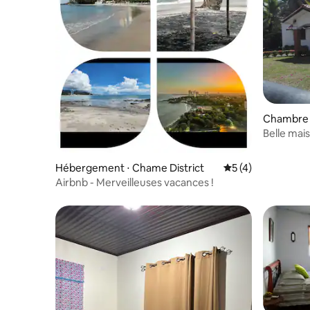
Chambre 
Belle mai
Hébergement ⋅ Chame District
Évaluation moyenn
5 (4)
Airbnb - Merveilleuses vacances !